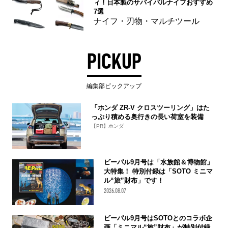
ィ！日本製のサバイバルナイフおすすめ
7選
ナイフ・刃物・マルチツール
PICKUP
編集部ピックアップ
「ホンダ ZR-V クロスツーリング」はた
っぷり積める奥行きの長い荷室を装備
【PR】ホンダ
ビーパル9月号は「水族館＆博物館」
大特集！ 特別付録は「SOTO ミニマ
ル“旅”財布」です！
2026.08.07
ビーパル9月号はSOTOとのコラボ企
画「ミニマル“旅”財布」が特別付録