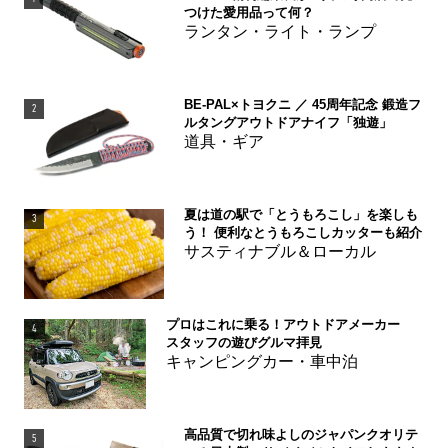
つけた愛用品って何？
ランタン・ライト・ランプ
BE-PAL×トヨクニ ／ 45周年記念 鍛造フ
2
ルタングアウトドアナイフ「独遊」
道具・ギア
夏は道の駅で「とうもろこし」を楽しも
3
う！ 便利なとうもろこしカッターも紹介
サスティナブル＆ローカル
プロはこれに乗る！アウトドアメーカー
4
スタッフの遊びグルマ拝見
キャンピングカー・車中泊
高品質で切れ味よしのジャパンクオリテ
5