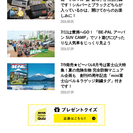
です！シルバーとブラックどちらが
入っているかは、開けてからのお楽
しみに！
2026.08.05
7/11は豊洲へGO！ 「BE-PAL アーバ
ン SUV CAMP」でソト遊びにぴった
りな人気車をじっくり見よう
2026.07.09
7/9発売★ビーパル8月号は富士山大特
集！夏の危険生物 完全防御マニュア
ル企画も 創刊45周年記念「mini富
士山ベル＆ラゲッジ刺繍タグ」付き
です！
2026.07.09