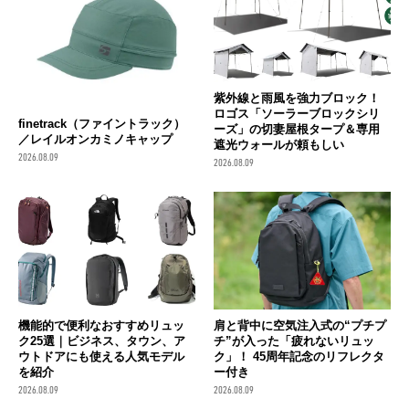
紫外線と雨風を強力ブロック！
ロゴス「ソーラーブロックシリ
finetrack（ファイントラック）
ーズ」の切妻屋根タープ＆専用
／レイルオンカミノキャップ
遮光ウォールが頼もしい
2026.08.09
2026.08.09
機能的で便利なおすすめリュッ
肩と背中に空気注入式の“プチプ
ク25選｜ビジネス、タウン、ア
チ”が入った「疲れないリュッ
ウトドアにも使える人気モデル
ク」！ 45周年記念のリフレクタ
を紹介
ー付き
2026.08.09
2026.08.09