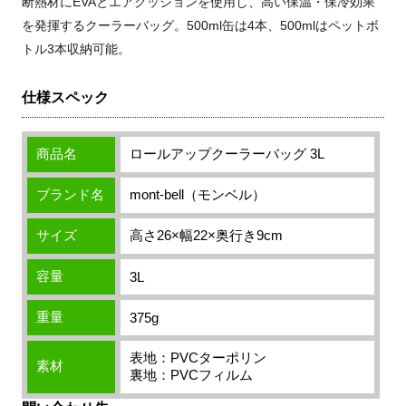
断熱材にEVAとエアクッションを使用し、高い保温・保冷効果
を発揮するクーラーバッグ。500ml缶は4本、500mlはペットボ
トル3本収納可能。
仕様スペック
商品名
ロールアップクーラーバッグ 3L
ブランド名
mont-bell（モンベル）
サイズ
高さ26×幅22×奥行き9cm
容量
3L
重量
375g
表地：PVCターポリン
素材
裏地：PVCフィルム