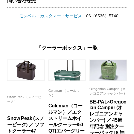
問い合わせ先
モンベル・カスタマー・サービス
06（6536）5740
「クーラーボックス」一覧
Oregonian Camper（オ
Coleman （コールマ
レゴニアンキャンパー）
ン）
Snow Peak（スノーピ
BE-PAL×Oregon
ーク）
Coleman（コー
ian Camper (オ
ルマン）／エク
レゴニアンキャ
Snow Peak (スノ
ストリームホイ
ンパー) ／ 45周
ーピーク) ／ ソフ
ールクーラー/50
年記念 別注クー
トクーラー47
QT(エバーグリー
ラーパック18 神