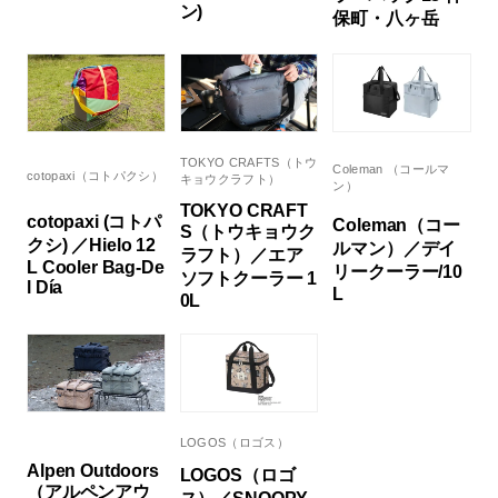
ン)
保町・八ヶ岳
TOKYO CRAFTS（トウ
Coleman （コールマ
cotopaxi（コトパクシ）
キョウクラフト）
ン）
TOKYO CRAFT
cotopaxi (コトパ
Coleman（コー
S（トウキョウク
クシ) ／Hielo 12
ルマン）／デイ
ラフト）／エア
L Cooler Bag-De
リークーラー/10
ソフトクーラー 1
l Día
L
0L
LOGOS（ロゴス）
Alpen Outdoors
LOGOS（ロゴ
（アルペンアウ