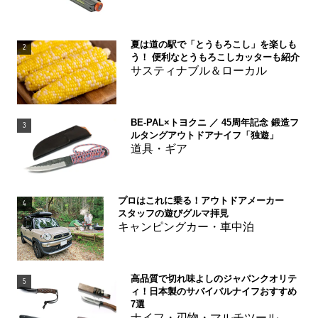
夏は道の駅で「とうもろこし」を楽しも
2
う！ 便利なとうもろこしカッターも紹介
サスティナブル＆ローカル
BE-PAL×トヨクニ ／ 45周年記念 鍛造フ
3
ルタングアウトドアナイフ「独遊」
道具・ギア
プロはこれに乗る！アウトドアメーカー
4
スタッフの遊びグルマ拝見
キャンピングカー・車中泊
高品質で切れ味よしのジャパンクオリテ
5
ィ！日本製のサバイバルナイフおすすめ
7選