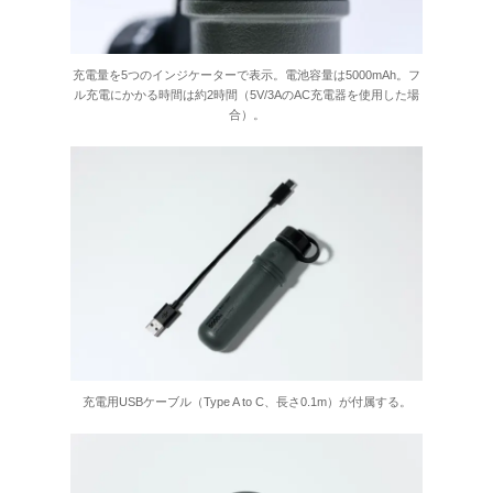
充電量を5つのインジケーターで表示。電池容量は5000mAh。フ
ル充電にかかる時間は約2時間（5V/3AのAC充電器を使用した場
合）。
充電用USBケーブル（Type A to C、長さ0.1m）が付属する。