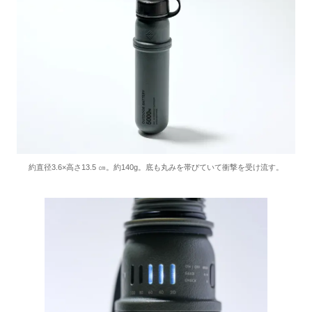
約直径3.6×高さ13.5 ㎝。約140g。底も丸みを帯びていて衝撃を受け流す。