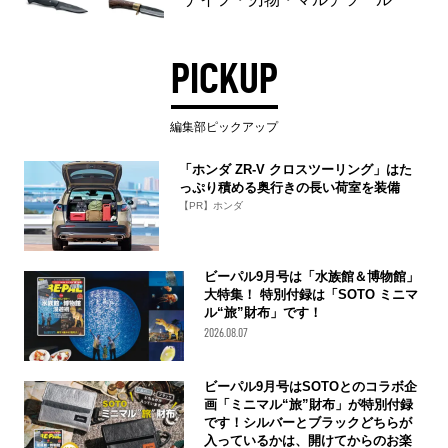
ナイフ・刃物・マルチツール
PICKUP
編集部ピックアップ
「ホンダ ZR-V クロスツーリング」はた
っぷり積める奥行きの長い荷室を装備
【PR】ホンダ
ビーパル9月号は「水族館＆博物館」
大特集！ 特別付録は「SOTO ミニマ
ル“旅”財布」です！
2026.08.07
ビーパル9月号はSOTOとのコラボ企
画「ミニマル“旅”財布」が特別付録
です！シルバーとブラックどちらが
入っているかは、開けてからのお楽