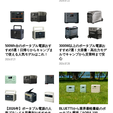
2026.07.22
500Wh台のポータブル電源おす
3000W以上のポータブル電源お
すめ5選！日帰りからキャンプま
すすめ7選！大容量・高出力モデ
で使える人気モデルはこれ！
ルでキャンプから災害時まで安
心
2026.07.21
2026.07.20
【2026年】ポータブル電源の人
BLUETTIから業界最軽量級のポ
気ブランド＆容量別おすすめモ
ータブル電源「AORA 100