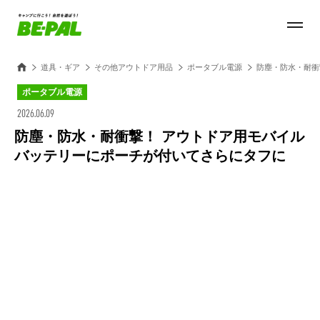
道具・ギア
その他アウトドア用品
ポータブル電源
防塵・防水・耐衝
ポータブル電源
2026.06.09
防塵・防水・耐衝撃！ アウトドア用モバイル
バッテリーにポーチが付いてさらにタフに
Loaded
:
27.14%
/
Unmute