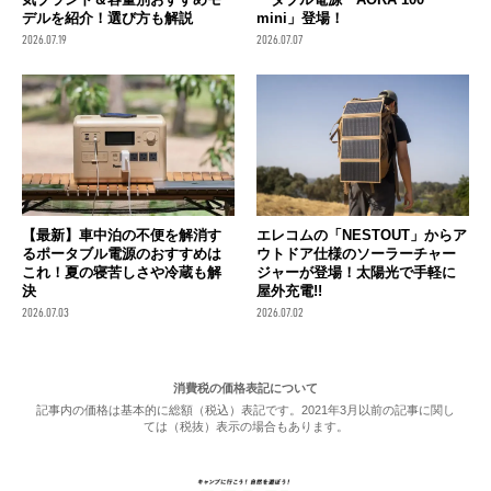
デルを紹介！選び方も解説
mini」登場！
2026.07.19
2026.07.07
【最新】車中泊の不便を解消す
エレコムの「NESTOUT」からア
るポータブル電源のおすすめは
ウトドア仕様のソーラーチャー
これ！夏の寝苦しさや冷蔵も解
ジャーが登場！太陽光で手軽に
決
屋外充電!!
2026.07.03
2026.07.02
消費税の価格表記について
記事内の価格は基本的に総額（税込）表記です。2021年3月以前の記事に関し
ては（税抜）表示の場合もあります。