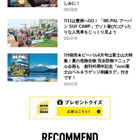
しみに！
2026.08.05
7/11は豊洲へGO！ 「BE-PAL アーバ
ン SUV CAMP」でソト遊びにぴった
りな人気車をじっくり見よう
2026.07.09
7/9発売★ビーパル8月号は富士山大特
集！夏の危険生物 完全防御マニュア
ル企画も 創刊45周年記念「mini富
士山ベル＆ラゲッジ刺繍タグ」付き
です！
2026.07.09
RECOMMEND