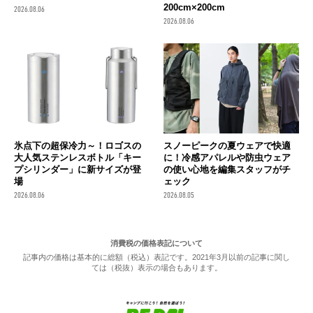
200cm×200cm
2026.08.06
2026.08.06
氷点下の超保冷力～！ロゴスの
スノーピークの夏ウェアで快適
大人気ステンレスボトル「キー
に！冷感アパレルや防虫ウェア
プシリンダー」に新サイズが登
の使い心地を編集スタッフがチ
場
ェック
2026.08.06
2026.08.05
消費税の価格表記について
記事内の価格は基本的に総額（税込）表記です。2021年3月以前の記事に関し
ては（税抜）表示の場合もあります。