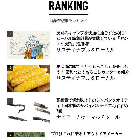
RANKING
編集部記事ランキング
次回のキャンプを快適に過ごすために！
1
ビーパル編集部員が実践している「ヤシ
ノミ洗剤」活用術!!
サスティナブル＆ローカル
夏は道の駅で「とうもろこし」を楽しも
2
う！ 便利なとうもろこしカッターも紹介
サスティナブル＆ローカル
高品質で切れ味よしのジャパンクオリテ
3
ィ！日本製のサバイバルナイフおすすめ
7選
ナイフ・刃物・マルチツール
プロはこれに乗る！アウトドアメーカー
4