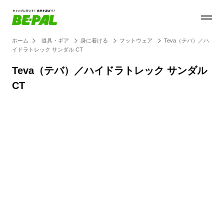
ホーム
道具・ギア
身に着ける
フットウェア
Teva（テバ）／ハ
イドラトレック サンダル CT
Teva（テバ）／ハイドラトレック サンダル
CT
Loaded
:
100.00%
/
Unmute