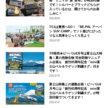
画「ミニマル“旅”財布」が特別付録
です！シルバーとブラックどちらが
入っているかは、開けてからのお楽
しみに！
2026.08.05
7/11は豊洲へGO！ 「BE-PAL アーバ
ン SUV CAMP」でソト遊びにぴった
りな人気車をじっくり見よう
2026.07.09
7/9発売★ビーパル8月号は富士山大特
集！夏の危険生物 完全防御マニュア
ル企画も 創刊45周年記念「mini富
士山ベル＆ラゲッジ刺繍タグ」付き
です！
2026.07.09
富士山特集との連動企画！ビーパル8
月号には「創刊45周年記念 mini富
士山ベル＆ラゲッジ刺繍タグ」が特
別付録でついてきます！
2026.07.07