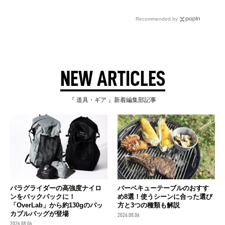
Recommended by
NEW ARTICLES
『 道具・ギア 』新着編集部記事
パラグライダーの高強度ナイロ
バーベキューテーブルのおすす
ンをバックパックに！
め8選！使うシーンに合った選び
「OverLab」から約130gのパッ
方と3つの種類も解説
カブルバッグが登場
2026.08.06
2026.08.06