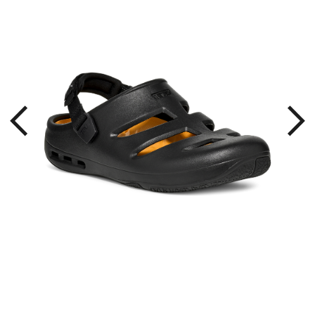
しっ
つま
かり