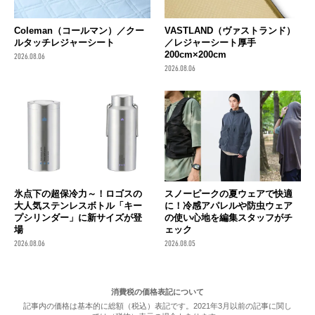
Coleman（コールマン）／クー
VASTLAND（ヴァストランド）
ルタッチレジャーシート
／レジャーシート厚手
200cm×200cm
2026.08.06
2026.08.06
氷点下の超保冷力～！ロゴスの
スノーピークの夏ウェアで快適
大人気ステンレスボトル「キー
に！冷感アパレルや防虫ウェア
プシリンダー」に新サイズが登
の使い心地を編集スタッフがチ
場
ェック
2026.08.06
2026.08.05
消費税の価格表記について
記事内の価格は基本的に総額（税込）表記です。2021年3月以前の記事に関し