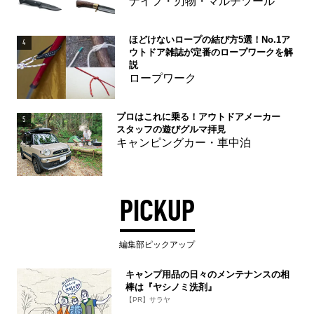
ナイフ・刃物・マルチツール
ほどけないロープの結び方5選！No.1ア
4
ウトドア雑誌が定番のロープワークを解
説
ロープワーク
プロはこれに乗る！アウトドアメーカー
5
スタッフの遊びグルマ拝見
キャンピングカー・車中泊
PICKUP
編集部ピックアップ
キャンプ用品の日々のメンテナンスの相
棒は『ヤシノミ洗剤』
【PR】サラヤ