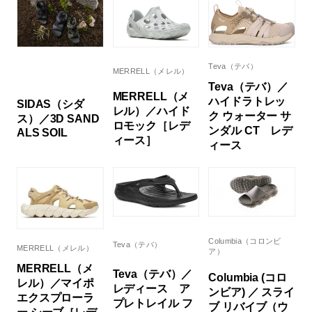
Teva（テバ）
MERRELL（メレル）
Teva（テバ）／
MERRELL（メ
ハイドラトレッ
SIDAS（シダ
レル）／ハイド
ク ウォーター サ
ス）／3D SAND
ロモック［レデ
ンダル CT レデ
ALS SOIL
ィース］
ィース
Columbia（コロンビ
Teva（テバ）
MERRELL（メレル）
ア）
MERRELL（メ
Teva（テバ）／
Columbia (コロ
レル）／マイポ
レディース ア
ンビア) ／ スライ
エクスプローラ
プレトレイル フ
ブ リバイブ（ウ