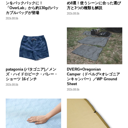
ンをバックパックに！
め8選！使うシーンに合った選び
「OverLab」から約130gのパッ
方と3つの種類も解説
カブルバッグが登場
2026.08.06
2026.08.06
patagonia (パタゴニア)／メン
DVERG×Oregonian
ズ・ハイドロピーク・バレー・
Camper（ドベルグ×オレゴニア
ショーツ 16インチ
ンキャンパー）／WP Ground
Sheet
2026.08.06
2026.08.06