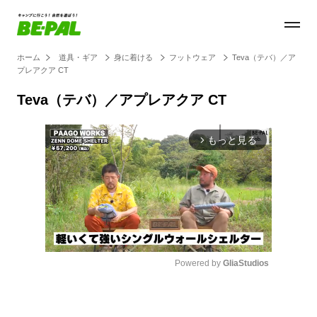
ホーム
道具・ギア
身に着ける
フットウェア
Teva（テバ）／ア
プレアクア CT
Teva（テバ）／アプレアクア CT
もっと見る
arrow_forward_ios
Powered by 
GliaStudios
Mute