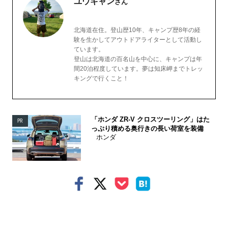
ユウキャン
さん
北海道在住。登山歴10年、キャンプ歴8年の経
験を生かしてアウトドアライターとして活動し
ています。
登山は北海道の百名山を中心に、キャンプは年
間20泊程度しています。夢は知床岬までトレッ
キングで行くこと！
「ホンダ ZR-V クロスツーリング」はた
PR
っぷり積める奥行きの長い荷室を装備
ホンダ