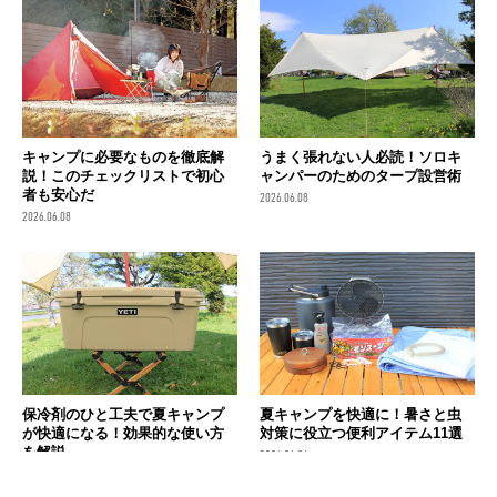
キャンプに必要なものを徹底解
うまく張れない人必読！ソロキ
説！このチェックリストで初心
ャンパーのためのタープ設営術
者も安心だ
2026.06.08
2026.06.08
保冷剤のひと工夫で夏キャンプ
夏キャンプを快適に！暑さと虫
が快適になる！効果的な使い方
対策に役立つ便利アイテム11選
を解説
2026.06.04
2026.06.07