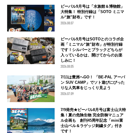
ビーパル9月号は「水族館＆博物館」
大特集！ 特別付録は「SOTO ミニマ
ル“旅”財布」です！
2026.08.07
ビーパル9月号はSOTOとのコラボ企
画「ミニマル“旅”財布」が特別付録
です！シルバーとブラックどちらが
入っているかは、開けてからのお楽
しみに！
2026.08.05
7/11は豊洲へGO！ 「BE-PAL アーバ
ン SUV CAMP」でソト遊びにぴった
りな人気車をじっくり見よう
2026.07.09
7/9発売★ビーパル8月号は富士山大特
集！夏の危険生物 完全防御マニュア
ル企画も 創刊45周年記念「mini富
士山ベル＆ラゲッジ刺繍タグ」付き
です！