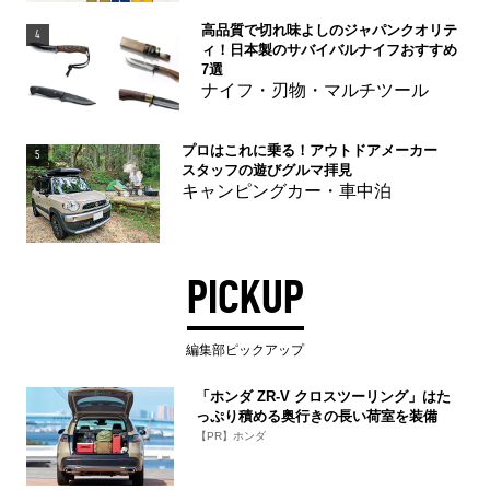
高品質で切れ味よしのジャパンクオリテ
4
ィ！日本製のサバイバルナイフおすすめ
7選
ナイフ・刃物・マルチツール
プロはこれに乗る！アウトドアメーカー
5
スタッフの遊びグルマ拝見
キャンピングカー・車中泊
PICKUP
編集部ピックアップ
「ホンダ ZR-V クロスツーリング」はた
っぷり積める奥行きの長い荷室を装備
【PR】ホンダ