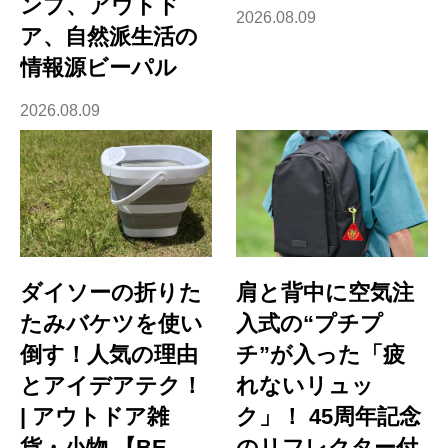
ンプ、アウトド
2026.08.09
ア、自然派生活の
情報源ビーパル
2026.08.09
ダイソーの折りた
肩と背中に空気注
たみバケツを使い
入式の“プチプ
倒す！人気の理由
チ”が入った「疲
とアイデアテク！
れないリュッ
| アウトドア雑
ク」！ 45周年記念
貨・小物 【BE-
のリフレクター付