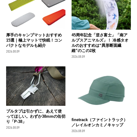
厚手のキャンプマットおすすめ
45周年記念「逆さ富士」「南ア
15選｜極上マットで快眠！コン
ルプスアニマルズ」！ 冷感タオ
パクトなモデルも紹介
ルのおすすめは“異形断面繊
維”のこの2枚
2026.08.09
2026.08.09
プルタブは引かずに、あえて使
ってほしい。わずか38mmの缶切
finetrack（ファイントラック）
り「P-38」
／レイルオンカミノキャップ
2026.08.09
2026.08.09