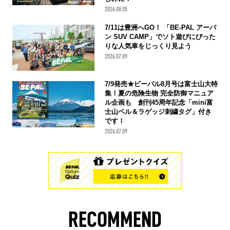
2026.08.05
7/11は豊洲へGO！ 「BE-PAL アーバ
ン SUV CAMP」でソト遊びにぴった
りな人気車をじっくり見よう
2026.07.09
7/9発売★ビーパル8月号は富士山大特
集！夏の危険生物 完全防御マニュア
ル企画も 創刊45周年記念「mini富
士山ベル＆ラゲッジ刺繍タグ」付き
です！
2026.07.09
RECOMMEND