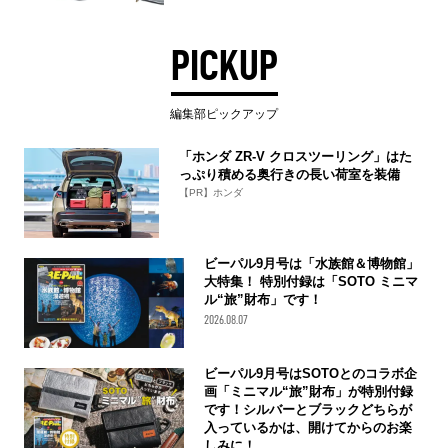
PICKUP
編集部ピックアップ
「ホンダ ZR-V クロスツーリング」はた
っぷり積める奥行きの長い荷室を装備
【PR】ホンダ
ビーパル9月号は「水族館＆博物館」
大特集！ 特別付録は「SOTO ミニマ
ル“旅”財布」です！
2026.08.07
ビーパル9月号はSOTOとのコラボ企
画「ミニマル“旅”財布」が特別付録
です！シルバーとブラックどちらが
入っているかは、開けてからのお楽
しみに！