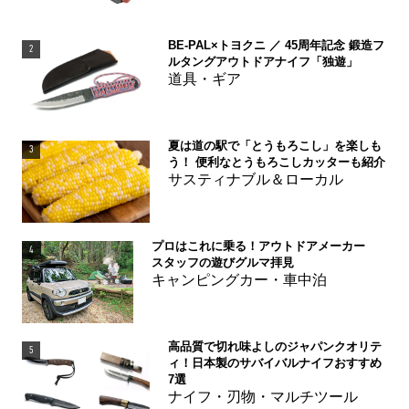
BE-PAL×トヨクニ ／ 45周年記念 鍛造フ
2
ルタングアウトドアナイフ「独遊」
道具・ギア
夏は道の駅で「とうもろこし」を楽しも
3
う！ 便利なとうもろこしカッターも紹介
サスティナブル＆ローカル
プロはこれに乗る！アウトドアメーカー
4
スタッフの遊びグルマ拝見
キャンピングカー・車中泊
高品質で切れ味よしのジャパンクオリテ
5
ィ！日本製のサバイバルナイフおすすめ
7選
ナイフ・刃物・マルチツール