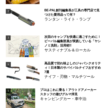
BE-PAL創刊編集長が工具の専門店で見
2
つけた愛用品って何？
ランタン・ライト・ランプ
次回のキャンプを快適に過ごすために！
3
ビーパル編集部員が実践している「ヤシ
ノミ洗剤」活用術!!
サスティナブル＆ローカル
高品質で切れ味よしのジャパンクオリテ
4
ィ！日本製のサバイバルナイフおすすめ
7選
ナイフ・刃物・マルチツール
プロはこれに乗る！アウトドアメーカー
5
スタッフの遊びグルマ拝見
キャンピングカー・車中泊