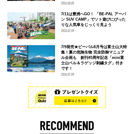
2026.08.05
7/11は豊洲へGO！ 「BE-PAL アーバ
ン SUV CAMP」でソト遊びにぴった
りな人気車をじっくり見よう
2026.07.09
7/9発売★ビーパル8月号は富士山大特
集！夏の危険生物 完全防御マニュア
ル企画も 創刊45周年記念「mini富
士山ベル＆ラゲッジ刺繍タグ」付き
です！
2026.07.09
RECOMMEND