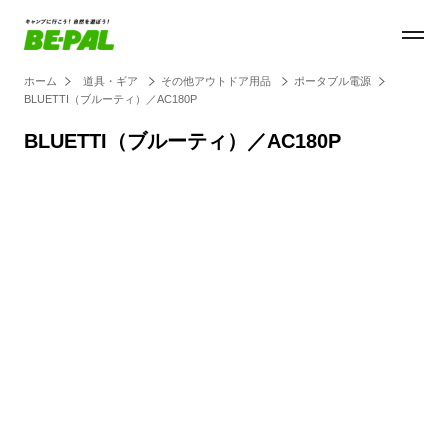
ホーム
道具・ギア
その他アウトドア用品
ポータブル電源
BLUETTI（ブルーティ）／AC180P
BLUETTI（ブルーティ）／AC180P
Loaded
:
28.84%
/
Unmute