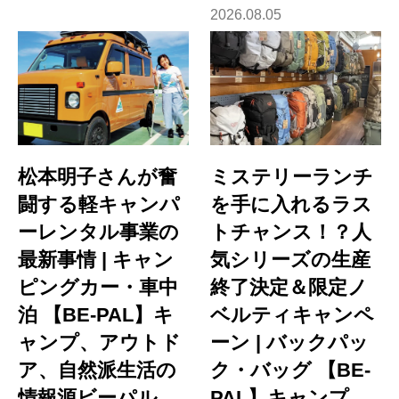
2026.08.05
松本明子さんが奮
ミステリーランチ
闘する軽キャンパ
を手に入れるラス
ーレンタル事業の
トチャンス！？人
最新事情 | キャン
気シリーズの生産
ピングカー・車中
終了決定＆限定ノ
泊 【BE-PAL】キ
ベルティキャンペ
ャンプ、アウトド
ーン | バックパッ
ア、自然派生活の
ク・バッグ 【BE-
情報源ビーパル
PAL】キャンプ、