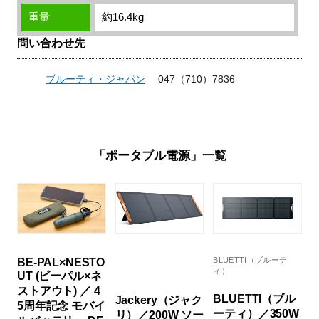
重量
約16.4kg
問い合わせ先
ブルーティ・ジャパン
047（710）7836
「ポータブル電源」一覧
BLUETTI（ブルーテ
BE-PAL×NESTO
ィ）
UT (ビーパル×ネ
ストアウト) ／ 4
BLUETTI（ブル
Jackery（ジャク
5周年記念 モバイ
ーティ）／350W
リ）／200W ソー