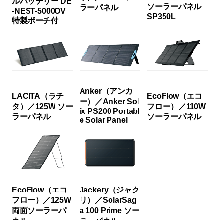
ルバッテリー DE
ソーラーパネル
ラーパネル
-NEST-5000OV
SP350L
特製ポーチ付
Anker（アンカ
LACITA（ラチ
EcoFlow（エコ
ー）／Anker Sol
タ）／125W ソー
フロー）／110W
ix PS200 Portabl
ラーパネル
ソーラーパネル
e Solar Panel
EcoFlow（エコ
Jackery（ジャク
フロー）／125W
リ）／SolarSag
両面ソーラーパ
a 100 Prime ソー