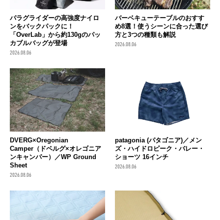
パラグライダーの高強度ナイロ
バーベキューテーブルのおすす
ンをバックパックに！
め8選！使うシーンに合った選び
「OverLab」から約130gのパッ
方と3つの種類も解説
カブルバッグが登場
2026.08.06
2026.08.06
DVERG×Oregonian
patagonia (パタゴニア)／メン
Camper（ドベルグ×オレゴニア
ズ・ハイドロピーク・バレー・
ンキャンパー）／WP Ground
ショーツ 16インチ
Sheet
2026.08.06
2026.08.06