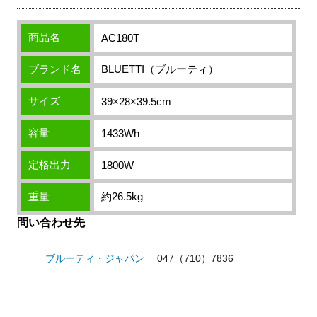
商品名
AC180T
ブランド名
BLUETTI（ブルーティ）
サイズ
39×28×39.5cm
容量
1433Wh
定格出力
1800W
重量
約26.5kg
問い合わせ先
ブルーティ・ジャパン
047（710）7836