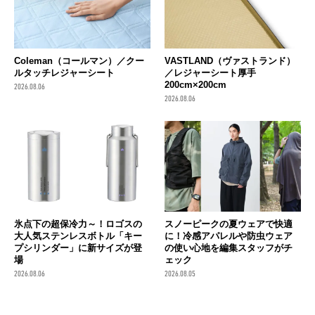
Coleman（コールマン）／クー
VASTLAND（ヴァストランド）
ルタッチレジャーシート
／レジャーシート厚手
200cm×200cm
2026.08.06
2026.08.06
氷点下の超保冷力～！ロゴスの
スノーピークの夏ウェアで快適
大人気ステンレスボトル「キー
に！冷感アパレルや防虫ウェア
プシリンダー」に新サイズが登
の使い心地を編集スタッフがチ
場
ェック
2026.08.06
2026.08.05