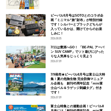
ビーパル9月号はSOTOとのコラボ企
画「ミニマル“旅”財布」が特別付録
です！シルバーとブラックどちらが
入っているかは、開けてからのお楽
しみに！
2026.08.05
7/11は豊洲へGO！ 「BE-PAL アーバ
ン SUV CAMP」でソト遊びにぴった
りな人気車をじっくり見よう
2026.07.09
7/9発売★ビーパル8月号は富士山大特
集！夏の危険生物 完全防御マニュア
ル企画も 創刊45周年記念「mini富
士山ベル＆ラゲッジ刺繍タグ」付き
です！
2026.07.09
富士山特集との連動企画！ビーパル8
月号には「創刊45周年記念 mini富