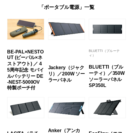
「ポータブル電源」一覧
BLUETTI（ブルーテ
BE-PAL×NESTO
ィ）
UT (ビーパル×ネ
ストアウト) ／ 4
BLUETTI（ブル
Jackery（ジャク
5周年記念 モバイ
ーティ）／350W
リ）／200W ソー
ルバッテリー DE
ソーラーパネル
ラーパネル
-NEST-5000OV
SP350L
特製ポーチ付
Anker（アンカ