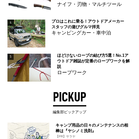
ナイフ・刃物・マルチツール
プロはこれに乗る！アウトドアメーカー
4
スタッフの遊びグルマ拝見
キャンピングカー・車中泊
ほどけないロープの結び方5選！No.1ア
5
ウトドア雑誌が定番のロープワークを解
説
ロープワーク
PICKUP
編集部ピックアップ
キャンプ用品の日々のメンテナンスの相
棒は『ヤシノミ洗剤』
【PR】サラヤ