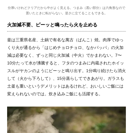
分厚いけれどクリアだから中がよく見える。つまみ（黒い部分）は六角形なので
置いたときに転がらない。逆さに立てることもできる。
火加減不要、ピーッと鳴ったら火を止める
釜は三重県名産、土鍋で有名な萬古（ばんこ）焼。肉厚でゆっ
くり火が通るから「はじめチョロチョロ、なかパッパ」の火加
減は必要なく、ずっと同じ火加減（中火）でかまわない。7〜
10分たって水が沸騰すると、フタのつまみに内蔵されたホイッ
スルがヤカンのようにピーッと鳴り出す。1分鳴り続けたら消火
して（火から下ろして）、15分蒸らしてできあがり。ガラスも
土釜も重いというデメリットはあるけれど、おいしいご飯には
変えられないのでは。炊き込みご飯にも活躍する。