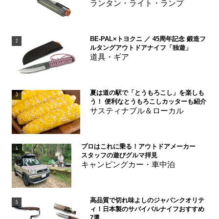
ランタン・ライト・ランプ
BE-PAL×トヨクニ ／ 45周年記念 鍛造フ
2
ルタングアウトドアナイフ「独遊」
道具・ギア
夏は道の駅で「とうもろこし」を楽しも
3
う！ 便利なとうもろこしカッターも紹介
サスティナブル＆ローカル
プロはこれに乗る！アウトドアメーカー
4
スタッフの遊びグルマ拝見
キャンピングカー・車中泊
高品質で切れ味よしのジャパンクオリテ
5
ィ！日本製のサバイバルナイフおすすめ
7選