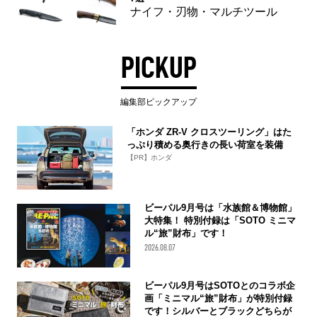
ナイフ・刃物・マルチツール
PICKUP
編集部ピックアップ
「ホンダ ZR-V クロスツーリング」はた
っぷり積める奥行きの長い荷室を装備
【PR】ホンダ
ビーパル9月号は「水族館＆博物館」
大特集！ 特別付録は「SOTO ミニマ
ル“旅”財布」です！
2026.08.07
ビーパル9月号はSOTOとのコラボ企
画「ミニマル“旅”財布」が特別付録
です！シルバーとブラックどちらが