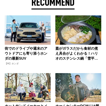
RECOMMEND
街でのドライブや週末のア
蓋がガラスだから食材の煮
ウトドアにも寄り添うホン
え具合がよくわかる！ハリ
ダの最新SUV
オのステンレス鍋「雪平」
はアウト...
【PR】ホンダ
ホットサンドメーカーとメ
ホームセンターDCMには焚