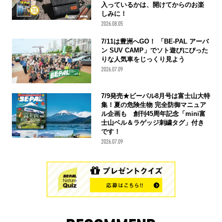
入っているかは、開けてからのお楽
しみに！
2026.08.05
7/11は豊洲へGO！ 「BE-PAL アーバ
ン SUV CAMP」でソト遊びにぴった
りな人気車をじっくり見よう
2026.07.09
7/9発売★ビーパル8月号は富士山大特
集！夏の危険生物 完全防御マニュア
ル企画も 創刊45周年記念「mini富
士山ベル＆ラゲッジ刺繍タグ」付き
です！
2026.07.09