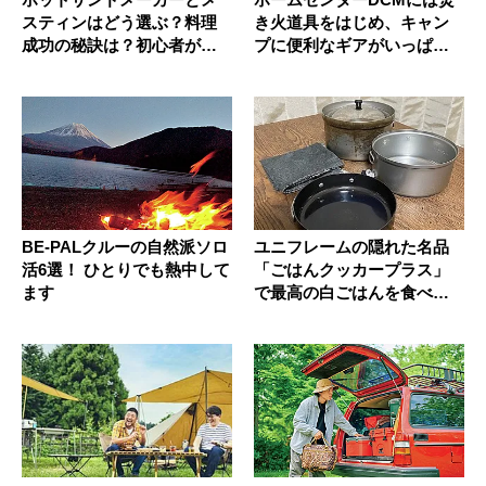
スティンはどう選ぶ？料理
き火道具をはじめ、キャン
成功の秘訣は？初心者が聞
プに便利なギアがいっぱ
いてみた
い！
BE-PALクルーの自然派ソロ
ユニフレームの隠れた名品
活6選！ ひとりでも熱中して
「ごはんクッカープラス」
ます
で最高の白ごはんを食べよ
う！