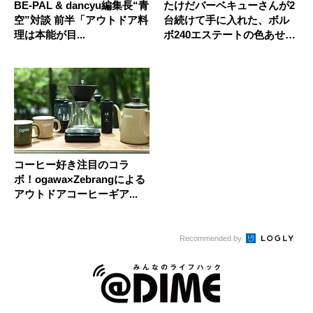
BE-PAL & dancyu編集長“青
たけだバーベキューさんが2
空”対談 前半「アウトドア料
台続けて手に入れた、ボル
理は本能が目...
ボ240エステートの色あせぬ
魅...
コーヒー好き注目のコラ
ボ！ogawa×Zebrangによる
アウトドアコーヒーギア...
Recommended by