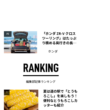
「ホンダ ZR-V クロス
PR
ツーリング」はたっぷ
り積める奥行きの長い
荷室を装備
ホンダ
RANKING
編集部記事ランキング
夏は道の駅で「とうも
1
ろこし」を楽しもう！
便利なとうもろこしカ
ッターも紹介