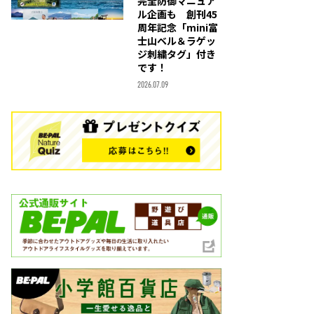
完全防御マニュア
ル企画も 創刊45
周年記念「mini富
士山ベル＆ラゲッ
ジ刺繍タグ」付き
です！
2026.07.09