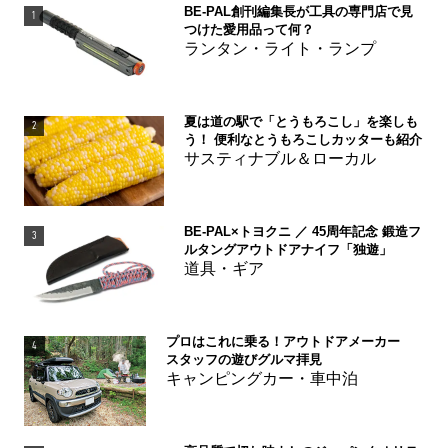
BE-PAL創刊編集長が工具の専門店で見
1
つけた愛用品って何？
ランタン・ライト・ランプ
夏は道の駅で「とうもろこし」を楽しも
2
う！ 便利なとうもろこしカッターも紹介
サスティナブル＆ローカル
BE-PAL×トヨクニ ／ 45周年記念 鍛造フ
3
ルタングアウトドアナイフ「独遊」
道具・ギア
プロはこれに乗る！アウトドアメーカー
4
スタッフの遊びグルマ拝見
キャンピングカー・車中泊