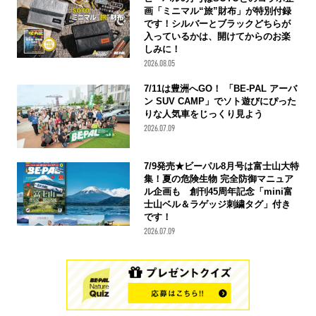
画「ミニマル“旅”財布」が特別付録
です！シルバーとブラックどちらが
入っているかは、開けてからのお楽
しみに！
2026.08.05
7/11は豊洲へGO！ 「BE-PAL アーバ
ン SUV CAMP」でソト遊びにぴった
りな人気車をじっくり見よう
2026.07.09
7/9発売★ビーパル8月号は富士山大特
集！夏の危険生物 完全防御マニュア
ル企画も 創刊45周年記念「mini富
士山ベル＆ラゲッジ刺繍タグ」付き
です！
2026.07.09