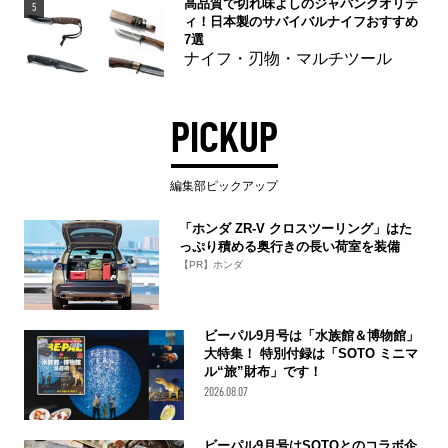
高品質で切れ味よしのジャパンクオリテ
5
ィ！日本製のサバイバルナイフおすすめ
7選
ナイフ・刃物・マルチツール
PICKUP
編集部ピックアップ
「ホンダ ZR-V クロスツーリング」はた
っぷり積める奥行きの長い荷室を装備
【PR】ホンダ
ビーパル9月号は「水族館＆博物館」
大特集！ 特別付録は「SOTO ミニマ
ル“旅”財布」です！
2026.08.07
ビーパル9月号はSOTOとのコラボ企