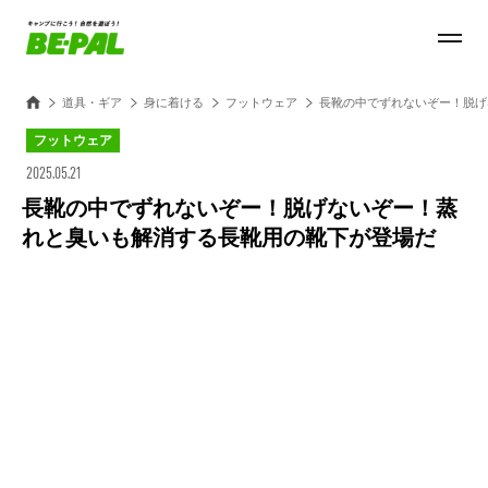
道具・ギア
身に着ける
フットウェア
長靴の中でずれないぞー！脱げ
フットウェア
2025.05.21
長靴の中でずれないぞー！脱げないぞー！蒸
れと臭いも解消する長靴用の靴下が登場だ
Loaded
:
100.00%
/
Unmute