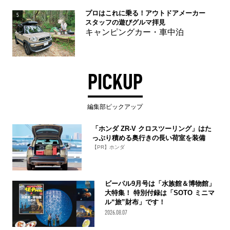
プロはこれに乗る！アウトドアメーカー
5
スタッフの遊びグルマ拝見
キャンピングカー・車中泊
PICKUP
編集部ピックアップ
「ホンダ ZR-V クロスツーリング」はた
っぷり積める奥行きの長い荷室を装備
【PR】ホンダ
ビーパル9月号は「水族館＆博物館」
大特集！ 特別付録は「SOTO ミニマ
ル“旅”財布」です！
2026.08.07