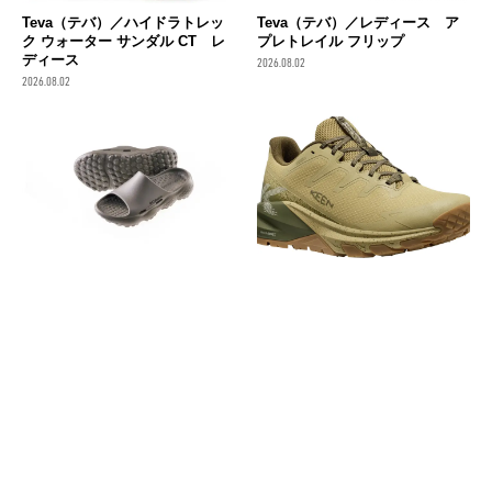
Teva（テバ）／ハイドラトレッ
Teva（テバ）／レディース ア
ク ウォーター サンダル CT レ
プレトレイル フリップ
ディース
2026.08.02
2026.08.02
Columbia (コロンビア) ／ スラ
KEEN（キーン）／ターギー エ
イブ リバイブ（ウィメンズ）
イペックス ウォータープルーフ
2026.08.02
2026.08.01
消費税の価格表記について
記事内の価格は基本的に総額（税込）表記です。2021年3月以前の記事に関し
ては（税抜）表示の場合もあります。