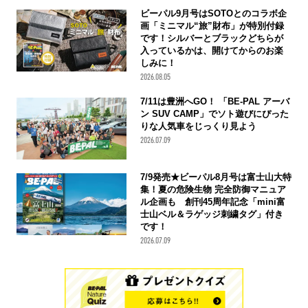
ビーパル9月号はSOTOとのコラボ企
画「ミニマル“旅”財布」が特別付録
です！シルバーとブラックどちらが
入っているかは、開けてからのお楽
しみに！
2026.08.05
7/11は豊洲へGO！ 「BE-PAL アーバ
ン SUV CAMP」でソト遊びにぴった
りな人気車をじっくり見よう
2026.07.09
7/9発売★ビーパル8月号は富士山大特
集！夏の危険生物 完全防御マニュア
ル企画も 創刊45周年記念「mini富
士山ベル＆ラゲッジ刺繍タグ」付き
です！
2026.07.09