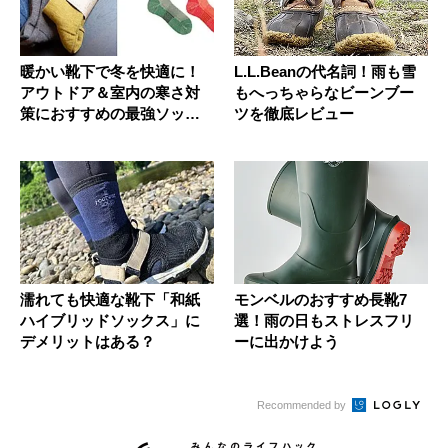
暖かい靴下で冬を快適に！
L.L.Beanの代名詞！雨も雪
アウトドア＆室内の寒さ対
もへっちゃらなビーンブー
策におすすめの最強ソック
ツを徹底レビュー
ス4選
濡れても快適な靴下「和紙
モンベルのおすすめ長靴7
ハイブリッドソックス」に
選！雨の日もストレスフリ
デメリットはある？
ーに出かけよう
Recommended by