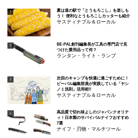
夏は道の駅で「とうもろこし」を楽しも
1
う！ 便利なとうもろこしカッターも紹介
サスティナブル＆ローカル
BE-PAL創刊編集長が工具の専門店で見
2
つけた愛用品って何？
ランタン・ライト・ランプ
次回のキャンプを快適に過ごすために！
3
ビーパル編集部員が実践している「ヤシ
ノミ洗剤」活用術!!
サスティナブル＆ローカル
高品質で切れ味よしのジャパンクオリテ
4
ィ！日本製のサバイバルナイフおすすめ
7選
ナイフ・刃物・マルチツール