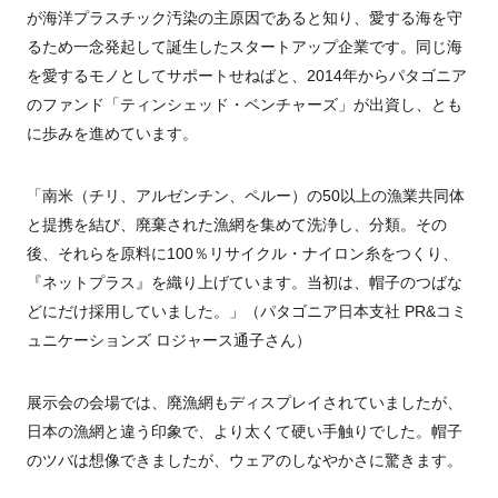
が海洋プラスチック汚染の主原因であると知り、愛する海を守
るため一念発起して誕生したスタートアップ企業です。同じ海
を愛するモノとしてサポートせねばと、2014年からパタゴニア
のファンド「ティンシェッド・ベンチャーズ」が出資し、とも
に歩みを進めています。
「南米（チリ、アルゼンチン、ペルー）の50以上の漁業共同体
と提携を結び、廃棄された漁網を集めて洗浄し、分類。その
後、それらを原料に100％リサイクル・ナイロン糸をつくり、
『ネットプラス』を織り上げています。当初は、帽子のつばな
どにだけ採用していました。」（パタゴニア日本支社 PR&コミ
ュニケーションズ ロジャース通子さん）
展示会の会場では、廃漁網もディスプレイされていましたが、
日本の漁網と違う印象で、より太くて硬い手触りでした。帽子
のツバは想像できましたが、ウェアのしなやかさに驚きます。