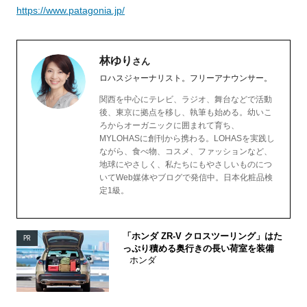
https://www.patagonia.jp/
林ゆり
さん
ロハスジャーナリスト。フリーアナウンサー。
関西を中心にテレビ、ラジオ、舞台などで活動
後、東京に拠点を移し、執筆も始める。幼いこ
ろからオーガニックに囲まれて育ち、
MYLOHASに創刊から携わる。LOHASを実践し
ながら、食べ物、コスメ、ファッションなど、
地球にやさしく、私たちにもやさしいものにつ
いてWeb媒体やブログで発信中。日本化粧品検
定1級。
「ホンダ ZR-V クロスツーリング」はた
PR
っぷり積める奥行きの長い荷室を装備
ホンダ