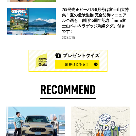
7/9発売★ビーパル8月号は富士山大特
集！夏の危険生物 完全防御マニュア
ル企画も 創刊45周年記念「mini富
士山ベル＆ラゲッジ刺繍タグ」付き
です！
2026.07.09
RECOMMEND