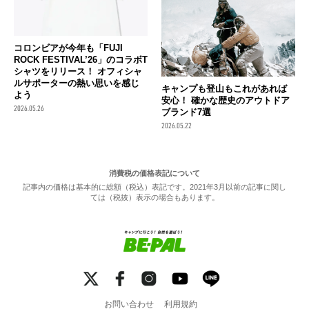
コロンビアが今年も「FUJI
ROCK FESTIVAL’26」のコラボT
シャツをリリース！ オフィシャ
ルサポーターの熱い思いを感じ
キャンプも登山もこれがあれば
よう
安心！ 確かな歴史のアウトドア
2026.05.26
ブランド7選
2026.05.22
消費税の価格表記について
記事内の価格は基本的に総額（税込）表記です。2021年3月以前の記事に関し
ては（税抜）表示の場合もあります。
お問い合わせ
利用規約