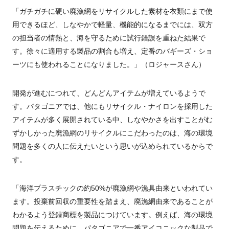
「ガチガチに硬い廃漁網をリサイクルした素材を衣類にまで使
用できるほど、しなやかで軽量、機能的になるまでには、双方
の担当者の情熱と、海を守るために試行錯誤を重ねた結果で
す。徐々に適用する製品の割合も増え、定番のバギーズ・ショ
ーツにも使われることになりました。」（ロジャースさん）
開発が進むにつれて、どんどんアイテムが増えているようで
す。パタゴニアでは、他にもリサイクル・ナイロンを採用した
アイテムが多く展開されている中、しなやかさを出すことがむ
ずかしかった廃漁網のリサイクルにこだわったのは、海の環境
問題を多くの人に伝えたいという思いが込められているからで
す。
「海洋プラスチックの約50%が廃漁網や漁具由来といわれてい
ます。投棄前回収の重要性を踏まえ、廃漁網由来であることが
わかるよう登録商標を製品につけています。例えば、海の環境
問題を伝えるために、パタゴニアで一番アイコニックな製品で