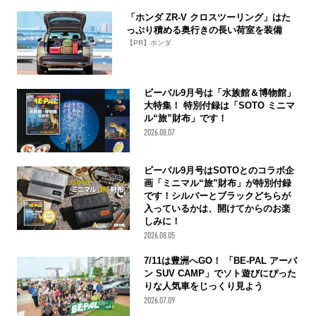
「ホンダ ZR-V クロスツーリング」はた
っぷり積める奥行きの長い荷室を装備
【PR】ホンダ
ビーパル9月号は「水族館＆博物館」
大特集！ 特別付録は「SOTO ミニマ
ル“旅”財布」です！
2026.08.07
ビーパル9月号はSOTOとのコラボ企
画「ミニマル“旅”財布」が特別付録
です！シルバーとブラックどちらが
入っているかは、開けてからのお楽
しみに！
2026.08.05
7/11は豊洲へGO！ 「BE-PAL アーバ
ン SUV CAMP」でソト遊びにぴった
りな人気車をじっくり見よう
2026.07.09