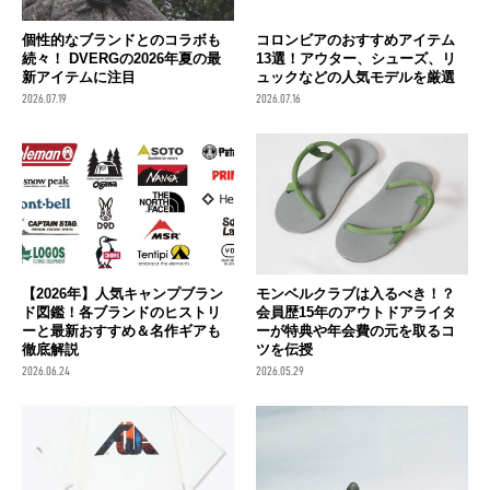
個性的なブランドとのコラボも
コロンビアのおすすめアイテム
続々！ DVERGの2026年夏の最
13選！アウター、シューズ、リ
新アイテムに注目
ュックなどの人気モデルを厳選
2026.07.19
2026.07.16
【2026年】人気キャンプブラン
モンベルクラブは入るべき！？
ド図鑑！各ブランドのヒストリ
会員歴15年のアウトドアライタ
ーと最新おすすめ＆名作ギアも
ーが特典や年会費の元を取るコ
徹底解説
ツを伝授
2026.06.24
2026.05.29