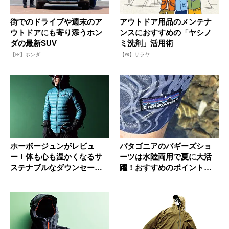
街でのドライブや週末のア
アウトドア用品のメンテナ
ウトドアにも寄り添うホン
ンスにおすすめの「ヤシノ
ダの最新SUV
ミ洗剤」活用術
【PR】ホンダ
【PR】サラヤ
ホーボージュンがレビュ
パタゴニアのバギーズショ
ー！体も心も温かくなるサ
ーツは水陸両用で夏に大活
ステナブルなダウンセータ
躍！おすすめのポイントか
ー2選
らコーデ...