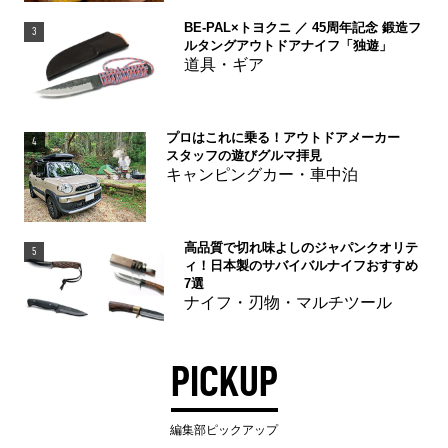
BE-PAL×トヨクニ ／ 45周年記念 鍛造フ
3
ルタングアウトドアナイフ「独遊」
道具・ギア
プロはこれに乗る！アウトドアメーカー
4
スタッフの遊びグルマ拝見
キャンピングカー・車中泊
高品質で切れ味よしのジャパンクオリテ
5
ィ！日本製のサバイバルナイフおすすめ
7選
ナイフ・刃物・マルチツール
PICKUP
編集部ピックアップ