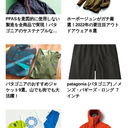
PFASを意図的に使用しない
ホーボージュンがガチ厳
製造を全商品で実現！パタ
選！2022年の要注目アウト
ゴニアのサステナブルなレ
ドアウェア８選
イン...
パタゴニアのおすすめジャ
patagonia (パタゴニア) ／メ
ケット9選。山でも街でも大
ンズ・バギーズ・ロング ７
活躍！
インチ