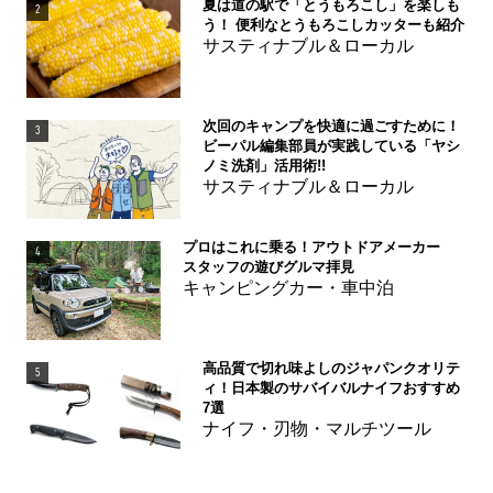
夏は道の駅で「とうもろこし」を楽しも
2
う！ 便利なとうもろこしカッターも紹介
サスティナブル＆ローカル
次回のキャンプを快適に過ごすために！
3
ビーパル編集部員が実践している「ヤシ
ノミ洗剤」活用術!!
サスティナブル＆ローカル
プロはこれに乗る！アウトドアメーカー
4
スタッフの遊びグルマ拝見
キャンピングカー・車中泊
高品質で切れ味よしのジャパンクオリテ
5
ィ！日本製のサバイバルナイフおすすめ
7選
ナイフ・刃物・マルチツール