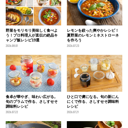
野菜をモリモリ美味しく食べよ
レモンを絞った爽やかレシピ！
う！プロ料理人が直伝の絶品キ
夏野菜のレモンミネストローネ
ャンプ飯レシピ19選
を作ろう
2026.08.01
2026.07.23
食卓が華やぎ、味わい広がる。
ひと口で虜になる。旬の新にん
旬のプラムで作る、さしすせそ
にくで作る、さしすせそ調味料
調味料レシピ
レシピ
2026.07.22
2026.07.21