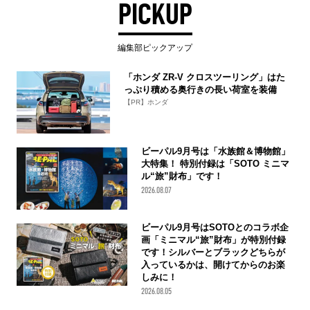
PICKUP
編集部ピックアップ
「ホンダ ZR-V クロスツーリング」はた
っぷり積める奥行きの長い荷室を装備
【PR】ホンダ
ビーパル9月号は「水族館＆博物館」
大特集！ 特別付録は「SOTO ミニマ
ル“旅”財布」です！
2026.08.07
ビーパル9月号はSOTOとのコラボ企
画「ミニマル“旅”財布」が特別付録
です！シルバーとブラックどちらが
入っているかは、開けてからのお楽
しみに！
2026.08.05