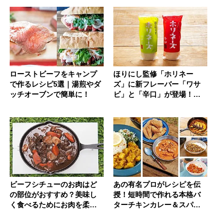
ローストビーフをキャンプ
ほりにし監修「ホリネー
で作るレシピ5選｜湯煎やダ
ズ」に新フレーバー「ワサ
ッチオーブンで簡単に！
ビ」と「辛口」が登場！簡
単アレンジ...
ビーフシチューのお肉はど
あの有名プロがレシピを伝
の部位がおすすめ？美味し
授！短時間で作れる本格バ
く食べるためにお肉を柔ら
ターチキンカレー＆スパイ
かくする...
スカレー...