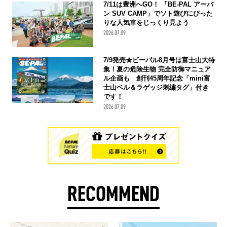
7/11は豊洲へGO！ 「BE-PAL アーバ
ン SUV CAMP」でソト遊びにぴった
りな人気車をじっくり見よう
2026.07.09
7/9発売★ビーパル8月号は富士山大特
集！夏の危険生物 完全防御マニュア
ル企画も 創刊45周年記念「mini富
士山ベル＆ラゲッジ刺繍タグ」付き
です！
2026.07.09
RECOMMEND