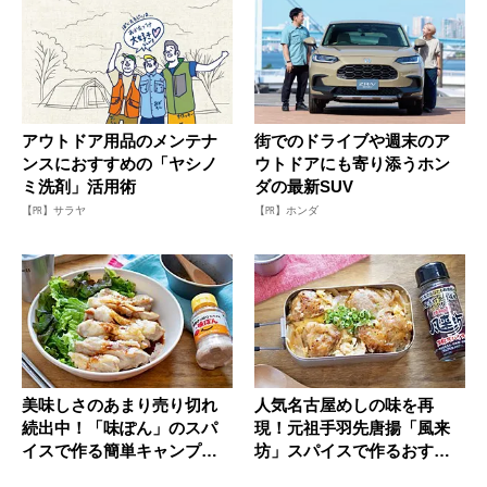
アウトドア用品のメンテナ
街でのドライブや週末のア
ンスにおすすめの「ヤシノ
ウトドアにも寄り添うホン
ミ洗剤」活用術
ダの最新SUV
【PR】サラヤ
【PR】ホンダ
美味しさのあまり売り切れ
人気名古屋めしの味を再
続出中！「味ぽん」のスパ
現！元祖手羽先唐揚「風来
イスで作る簡単キャンプ飯
坊」スパイスで作るおすす
レシピ
め丼レシピ