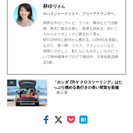
林ゆり
さん
ロハスジャーナリスト。フリーアナウンサー。
関西を中心にテレビ、ラジオ、舞台などで活動
後、東京に拠点を移し、執筆も始める。幼いこ
ろからオーガニックに囲まれて育ち、
MYLOHASに創刊から携わる。LOHASを実践し
ながら、食べ物、コスメ、ファッションなど、
地球にやさしく、私たちにもやさしいものにつ
いてWeb媒体やブログで発信中。日本化粧品検
定1級。
「ホンダ ZR-V クロスツーリング」はた
PR
っぷり積める奥行きの長い荷室を装備
ホンダ