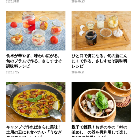
2026.08.01
2026.07.23
食卓が華やぎ、味わい広がる。
ひと口で虜になる。旬の新にん
旬のプラムで作る、さしすせそ
にくで作る、さしすせそ調味料
調味料レシピ
レシピ
2026.07.22
2026.07.21
キャンプで作ればさらに美味！
親子で挑戦！おぎのやの「峠の
土用の丑にも食べたい「うなぎ
釜めし」の器を再利用して楽し