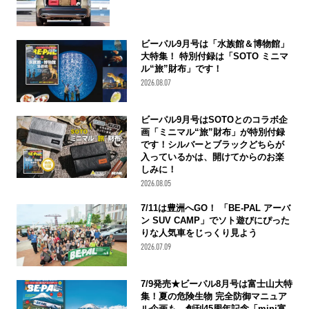
ビーパル9月号は「水族館＆博物館」
大特集！ 特別付録は「SOTO ミニマ
ル“旅”財布」です！
2026.08.07
ビーパル9月号はSOTOとのコラボ企
画「ミニマル“旅”財布」が特別付録
です！シルバーとブラックどちらが
入っているかは、開けてからのお楽
しみに！
2026.08.05
7/11は豊洲へGO！ 「BE-PAL アーバ
ン SUV CAMP」でソト遊びにぴった
りな人気車をじっくり見よう
2026.07.09
7/9発売★ビーパル8月号は富士山大特
集！夏の危険生物 完全防御マニュア
ル企画も 創刊45周年記念「mini富