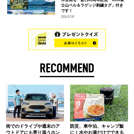
士山ベル＆ラゲッジ刺繍タグ」付き
です！
2026.07.09
RECOMMEND
街でのドライブや週末のア
防災、車中泊、キャンプ飯
ウトドアにも寄り添うホン
に！水やお湯だけでできる