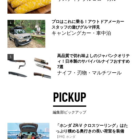
プロはこれに乗る！アウトドアメーカー
4
スタッフの遊びグルマ拝見
キャンピングカー・車中泊
高品質で切れ味よしのジャパンクオリテ
5
ィ！日本製のサバイバルナイフおすすめ
7選
ナイフ・刃物・マルチツール
PICKUP
編集部ピックアップ
「ホンダ ZR-V クロスツーリング」はた
っぷり積める奥行きの長い荷室を装備
【PR】ホンダ