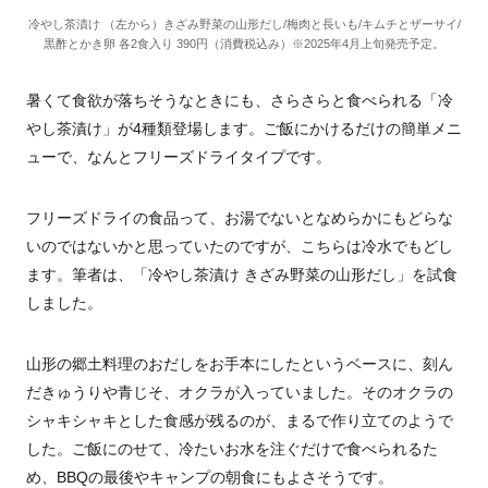
冷やし茶漬け （左から）きざみ野菜の山形だし/梅肉と長いも/キムチとザーサイ/
黒酢とかき卵 各2食入り 390円（消費税込み）※2025年4月上旬発売予定。
暑くて食欲が落ちそうなときにも、さらさらと食べられる「冷
やし茶漬け」が4種類登場します。ご飯にかけるだけの簡単メニ
ューで、なんとフリーズドライタイプです。
フリーズドライの食品って、お湯でないとなめらかにもどらな
いのではないかと思っていたのですが、こちらは冷水でもどし
ます。筆者は、「冷やし茶漬け きざみ野菜の山形だし」を試食
しました。
山形の郷土料理のおだしをお手本にしたというベースに、刻ん
だきゅうりや青じそ、オクラが入っていました。そのオクラの
シャキシャキとした食感が残るのが、まるで作り立てのようで
した。ご飯にのせて、冷たいお水を注ぐだけで食べられるた
め、BBQの最後やキャンプの朝食にもよさそうです。