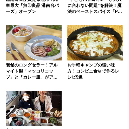
東最大「無印良品 港南台バ
に合わない問題”を解決！魔
ーズ」オープン
法のペーストスパイス「PE
A...
老舗のロングセラー！アル
お手軽キャンプの強い味
マイト製「マッコリコッ
方！コンビニ食材で作るレ
プ」と「カレー皿」がアウ
シピ5選
トドアに良...