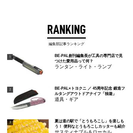
RANKING
編集部記事ランキング
BE-PAL創刊編集長が工具の専門店で見
1
つけた愛用品って何？
ランタン・ライト・ランプ
BE-PAL×トヨクニ ／ 45周年記念 鍛造フ
2
ルタングアウトドアナイフ「独遊」
道具・ギア
夏は道の駅で「とうもろこし」を楽しも
3
う！ 便利なとうもろこしカッターも紹介
サスティナブル＆ローカル