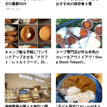
ダの最新SUV
おすすめの保存食４選
【PR】ホンダ
キャンプ飯を手軽にワンラ
スープ専門店が作る本気の
ンクアップさせる「クラフ
カレーをアウトドアで！Sou
ト・レトルトフード」15品
p Stock Tokyoの...
をご紹...
湘南野菜が買える無印！関
”子ども用甘口カレーが大人