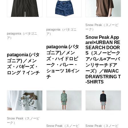
Snow Peak（スノーピ
ーク）
patagonia（パタゴニ
patagonia（パタゴニ
ア）
Snow Peak App
ア）
arel×URBAN RE
patagonia (パタ
SEARCH DOOR
ゴニア)／メン
S（スノーピーク
patagonia (パタ
ズ・ハイドロピ
アパレル×アーバ
ゴニア) ／メン
ーク・バレー・
ンリサーチドア
ズ・バギーズ・
ショーツ 16イン
ーズ）／WA/AC
ロング ７インチ
チ
DRAWSTRING T
-SHIRTS
Snow Peak（スノーピ
ーク）
Snow Peak（スノーピ
Snow Peak（スノーピ