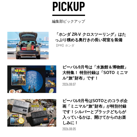
PICKUP
編集部ピックアップ
「ホンダ ZR-V クロスツーリング」はた
っぷり積める奥行きの長い荷室を装備
【PR】ホンダ
ビーパル9月号は「水族館＆博物館」
大特集！ 特別付録は「SOTO ミニマ
ル“旅”財布」です！
2026.08.07
ビーパル9月号はSOTOとのコラボ企
画「ミニマル“旅”財布」が特別付録
です！シルバーとブラックどちらが
入っているかは、開けてからのお楽
しみに！
2026.08.05