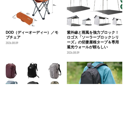
DOD（ディーオーディー）／モ
紫外線と雨風を強力ブロック！
ブチェア
ロゴス「ソーラーブロックシリ
ーズ」の切妻屋根タープ＆専用
2026.08.09
遮光ウォールが頼もしい
2026.08.09
機能的で便利なおすすめリュッ
肩と背中に空気注入式の“プチプ
ク25選｜ビジネス、タウン、ア
チ”が入った「疲れないリュッ
ウトドアにも使える人気モデル
ク」！ 45周年記念のリフレクタ
を紹介
ー付き
2026.08.09
2026.08.09