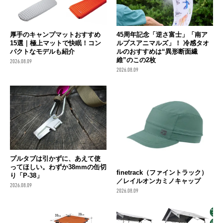
厚手のキャンプマットおすすめ
45周年記念「逆さ富士」「南ア
15選｜極上マットで快眠！コン
ルプスアニマルズ」！ 冷感タオ
パクトなモデルも紹介
ルのおすすめは“異形断面繊
維”のこの2枚
2026.08.09
2026.08.09
プルタブは引かずに、あえて使
ってほしい。わずか38mmの缶切
finetrack（ファイントラック）
り「P-38」
／レイルオンカミノキャップ
2026.08.09
2026.08.09