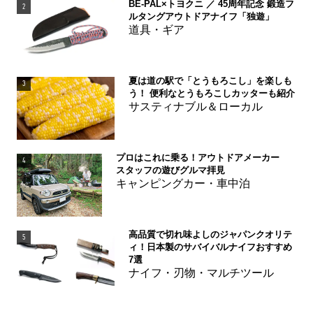
BE-PAL×トヨクニ ／ 45周年記念 鍛造フ
2
ルタングアウトドアナイフ「独遊」
道具・ギア
夏は道の駅で「とうもろこし」を楽しも
3
う！ 便利なとうもろこしカッターも紹介
サスティナブル＆ローカル
プロはこれに乗る！アウトドアメーカー
4
スタッフの遊びグルマ拝見
キャンピングカー・車中泊
高品質で切れ味よしのジャパンクオリテ
5
ィ！日本製のサバイバルナイフおすすめ
7選
ナイフ・刃物・マルチツール