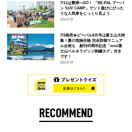
7/11は豊洲へGO！ 「BE-PAL アーバ
ン SUV CAMP」でソト遊びにぴった
りな人気車をじっくり見よう
2026.07.09
7/9発売★ビーパル8月号は富士山大特
集！夏の危険生物 完全防御マニュア
ル企画も 創刊45周年記念「mini富
士山ベル＆ラゲッジ刺繍タグ」付き
です！
2026.07.09
RECOMMEND