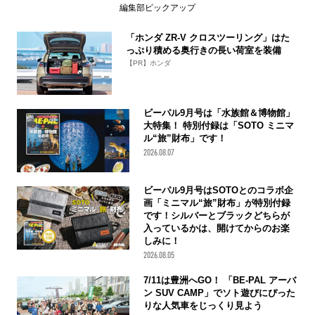
編集部ピックアップ
「ホンダ ZR-V クロスツーリング」はた
っぷり積める奥行きの長い荷室を装備
【PR】ホンダ
ビーパル9月号は「水族館＆博物館」
大特集！ 特別付録は「SOTO ミニマ
ル“旅”財布」です！
2026.08.07
ビーパル9月号はSOTOとのコラボ企
画「ミニマル“旅”財布」が特別付録
です！シルバーとブラックどちらが
入っているかは、開けてからのお楽
しみに！
2026.08.05
7/11は豊洲へGO！ 「BE-PAL アーバ
ン SUV CAMP」でソト遊びにぴった
りな人気車をじっくり見よう