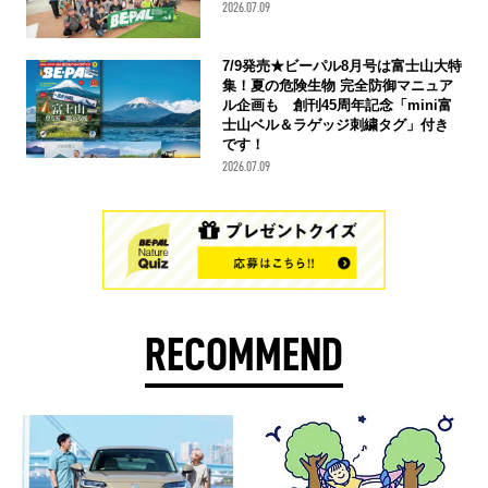
2026.07.09
7/9発売★ビーパル8月号は富士山大特
集！夏の危険生物 完全防御マニュア
ル企画も 創刊45周年記念「mini富
士山ベル＆ラゲッジ刺繍タグ」付き
です！
2026.07.09
RECOMMEND