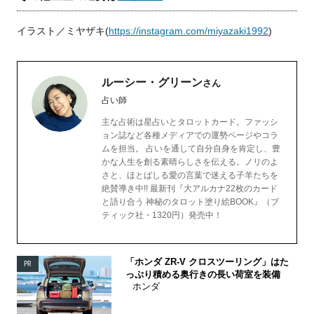
イラスト／ミヤザキ(
https://instagram.com/miyazaki1992
)
ルーシー・グリーン
さん
占い師
主な占術は星占いとタロットカード。ファッシ
ョン誌など各種メディアでの運勢ページやコラ
ムを担当。 占いを通して自分自身を肯定し、豊
かな人生を創る素晴らしさを伝える。ノリのよ
さと、ほとばしる愛の言葉で迷える子羊たちを
絶賛導き中!! 最新刊『大アルカナ22枚のカード
と語り合う 神秘のタロット塗り絵BOOK』（ブ
ティック社・1320円）発売中！
「ホンダ ZR-V クロスツーリング」はた
PR
っぷり積める奥行きの長い荷室を装備
ホンダ