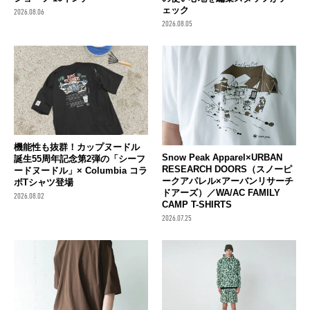
ェック
2026.08.06
2026.08.05
機能性も抜群！カップヌードル
Snow Peak Apparel×URBAN
誕生55周年記念第2弾の「シーフ
RESEARCH DOORS（スノーピ
ードヌードル」× Columbia コラ
ークアパレル×アーバンリサーチ
ボTシャツ登場
ドアーズ）／WA/AC FAMILY
2026.08.02
CAMP T-SHIRTS
2026.07.25