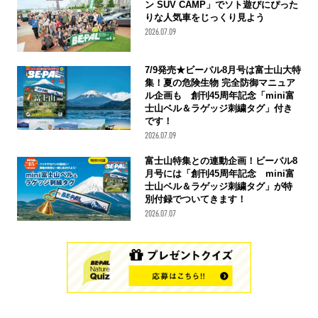
ン SUV CAMP」でソト遊びにぴった
りな人気車をじっくり見よう
2026.07.09
7/9発売★ビーパル8月号は富士山大特
集！夏の危険生物 完全防御マニュア
ル企画も 創刊45周年記念「mini富
士山ベル＆ラゲッジ刺繍タグ」付き
です！
2026.07.09
富士山特集との連動企画！ビーパル8
月号には「創刊45周年記念 mini富
士山ベル＆ラゲッジ刺繍タグ」が特
別付録でついてきます！
2026.07.07