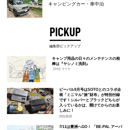
キャンピングカー・車中泊
PICKUP
編集部ピックアップ
キャンプ用品の日々のメンテナンスの相
棒は『ヤシノミ洗剤』
【PR】サラヤ
ビーパル9月号はSOTOとのコラボ企
画「ミニマル“旅”財布」が特別付録
です！シルバーとブラックどちらが
入っているかは、開けてからのお楽
しみに！
2026.08.05
7/11は豊洲へGO！ 「BE-PAL アーバ