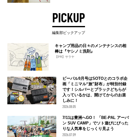
PICKUP
編集部ピックアップ
キャンプ用品の日々のメンテナンスの相
棒は『ヤシノミ洗剤』
【PR】サラヤ
ビーパル9月号はSOTOとのコラボ企
画「ミニマル“旅”財布」が特別付録
です！シルバーとブラックどちらが
入っているかは、開けてからのお楽
しみに！
2026.08.05
7/11は豊洲へGO！ 「BE-PAL アーバ
ン SUV CAMP」でソト遊びにぴった
りな人気車をじっくり見よう
2026.07.09