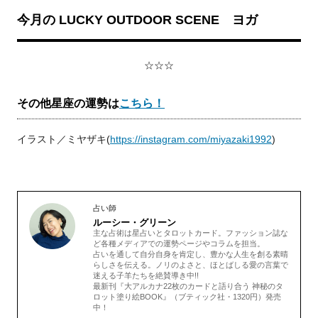
今月の LUCKY OUTDOOR SCENE ヨガ
☆☆☆
その他星座の運勢は
こちら！
イラスト／ミヤザキ(
https://instagram.com/miyazaki1992
)
占い師
ルーシー・グリーン
主な占術は星占いとタロットカード。ファッション誌な
ど各種メディアでの運勢ページやコラムを担当。
占いを通して自分自身を肯定し、豊かな人生を創る素晴
らしさを伝える。ノリのよさと、ほとばしる愛の言葉で
迷える子羊たちを絶賛導き中!!
最新刊『大アルカナ22枚のカードと語り合う 神秘のタ
ロット塗り絵BOOK』（ブティック社・1320円）発売
中！