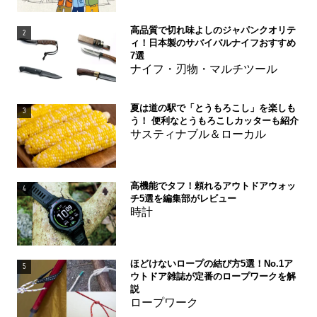
高品質で切れ味よしのジャパンクオリテ
2
ィ！日本製のサバイバルナイフおすすめ
7選
ナイフ・刃物・マルチツール
夏は道の駅で「とうもろこし」を楽しも
3
う！ 便利なとうもろこしカッターも紹介
サスティナブル＆ローカル
高機能でタフ！頼れるアウトドアウォッ
4
チ5選を編集部がレビュー
時計
ほどけないロープの結び方5選！No.1ア
5
ウトドア雑誌が定番のロープワークを解
説
ロープワーク