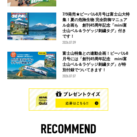
7/9発売★ビーパル8月号は富士山大特
集！夏の危険生物 完全防御マニュア
ル企画も 創刊45周年記念「mini富
士山ベル＆ラゲッジ刺繍タグ」付き
です！
2026.07.09
富士山特集との連動企画！ビーパル8
月号には「創刊45周年記念 mini富
士山ベル＆ラゲッジ刺繍タグ」が特
別付録でついてきます！
2026.07.07
RECOMMEND