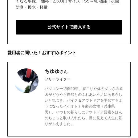
くなる冬靴。 価格：2,500円 サイズ：SS～4L 機能：抗菌
防臭・撥水・軽量
公式サイトで購入する
愛用者に聞いた！おすすめポイント
ちゆゆ
さん
フリーライター
パソコン一辺倒20年、肩こりや体のダルさの原
因がどうやら自然とのふれあい不足にあるらし
いと気づき、バイク＆アウトドアを謳歌するよ
うになったイイオトナ年齢の女性（兵庫県
民）。いつもの暮らしにアウトドア要素をほん
のちょっと取り入れたら、目に見えて人生に彩
りがふえました。