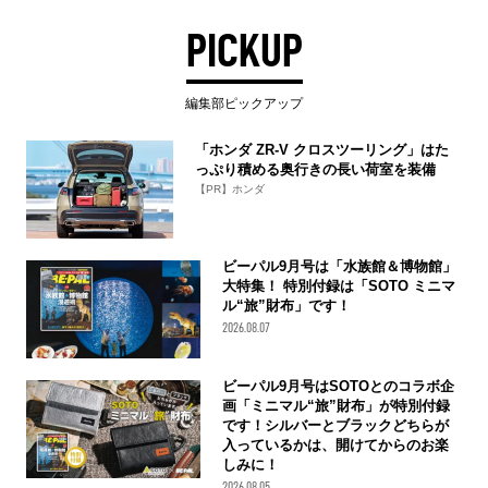
PICKUP
編集部ピックアップ
「ホンダ ZR-V クロスツーリング」はた
っぷり積める奥行きの長い荷室を装備
【PR】ホンダ
ビーパル9月号は「水族館＆博物館」
大特集！ 特別付録は「SOTO ミニマ
ル“旅”財布」です！
2026.08.07
ビーパル9月号はSOTOとのコラボ企
画「ミニマル“旅”財布」が特別付録
です！シルバーとブラックどちらが
入っているかは、開けてからのお楽
しみに！
2026.08.05