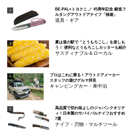
BE-PAL×トヨクニ ／ 45周年記念 鍛造フ
2
ルタングアウトドアナイフ「独遊」
道具・ギア
夏は道の駅で「とうもろこし」を楽しも
3
う！ 便利なとうもろこしカッターも紹介
サスティナブル＆ローカル
プロはこれに乗る！アウトドアメーカー
4
スタッフの遊びグルマ拝見
キャンピングカー・車中泊
高品質で切れ味よしのジャパンクオリテ
5
ィ！日本製のサバイバルナイフおすすめ
7選
ナイフ・刃物・マルチツール