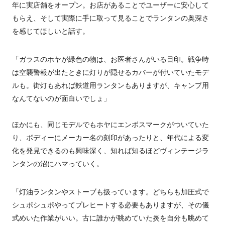
年に実店舗をオープン。お店があることでユーザーに安心して
もらえ、そして実際に手に取って見ることでランタンの奥深さ
を感じてほしいと話す。
「ガラスのホヤが緑色の物は、お医者さんがいる目印。戦争時
は空襲警報が出たときに灯りが隠せるカバーが付いていたモデ
ルも。街灯もあれば鉄道用ランタンもありますが、キャンプ用
なんてないのが面白いでしょ」
ほかにも、同じモデルでもホヤにエンボスマークがついていた
り、ボディーにメーカー名の刻印があったりと、年代による変
化を発見できるのも興味深く、知れば知るほどヴィンテージラ
ンタンの沼にハマっていく。
「灯油ランタンやストーブも扱っています。どちらも加圧式で
シュポシュポやってプレヒートする必要もありますが、その儀
式めいた作業がいい。古に誰かが眺めていた炎を自分も眺めて