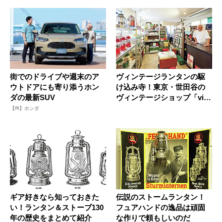
街でのドライブや週末のア
ヴィンテージランタンの駆
ウトドアにも寄り添うホン
け込み寺！東京・世田谷の
ダの最新SUV
ヴィンテージショップ「vibl
a...
【PR】ホンダ
ギア好きなら知っておきた
伝説のストームランタン！
い！ランタン＆ストーブ130
フュアハンドの逸品は頑固
年の歴史をまとめて紹介
な作りで頼もしいのだ