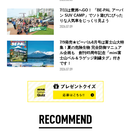
7/11は豊洲へGO！ 「BE-PAL アーバ
ン SUV CAMP」でソト遊びにぴった
りな人気車をじっくり見よう
2026.07.09
7/9発売★ビーパル8月号は富士山大特
集！夏の危険生物 完全防御マニュア
ル企画も 創刊45周年記念「mini富
士山ベル＆ラゲッジ刺繍タグ」付き
です！
2026.07.09
RECOMMEND