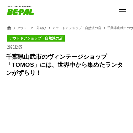
アウトドア・外遊び
アウトドアショップ・自然派の店
千葉県山武市のヴ
アウトドアショップ・自然派の店
2023.12.05
千葉県山武市のヴィンテージショップ
「TOMOS」には、世界中から集めたランタ
ンがずらり！
Loaded
:
100.00%
/
Unmute