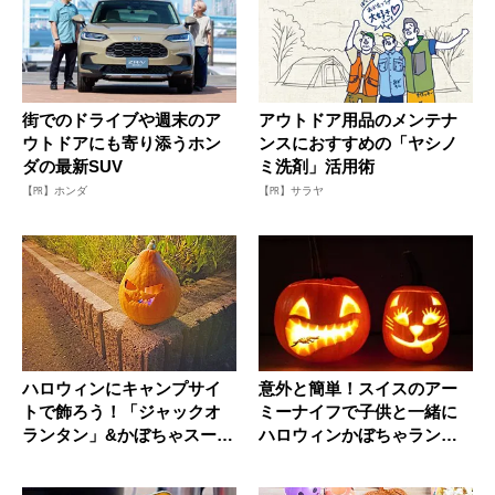
街でのドライブや週末のア
アウトドア用品のメンテナ
ウトドアにも寄り添うホン
ンスにおすすめの「ヤシノ
ダの最新SUV
ミ洗剤」活用術
【PR】ホンダ
【PR】サラヤ
ハロウィンにキャンプサイ
意外と簡単！スイスのアー
トで飾ろう！「ジャックオ
ミーナイフで子供と一緒に
ランタン」&かぼちゃスープ
ハロウィンかぼちゃランタ
の作り...
ンを作ろ...