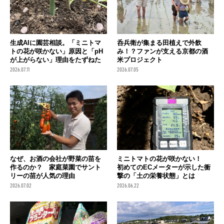
生成AIに園芸相談。「ミニトマ
呑兵衛が集まる田植えで外飲
トの花が咲かない」原因と「pH
み！？ファンが支える京都の酒
が上がらない」理由をたずねた
米プロジェクト
2026.07.11
2026.07.05
なぜ、お酒の会社が野菜の苗を
ミニトマトの花が咲かない！
作るのか？ 家庭菜園でサント
初めてのECメーターが示した衝
リーの苗が人気の理由
撃の「土の栄養状態」とは
2026.07.02
2026.06.22