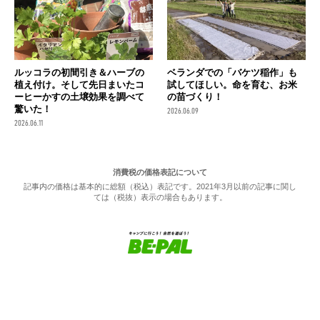
ルッコラの初間引き＆ハーブの
ベランダでの「バケツ稲作」も
植え付け。そして先日まいたコ
試してほしい。命を育む、お米
ーヒーかすの土壌効果を調べて
の苗づくり！
驚いた！
2026.06.09
2026.06.11
消費税の価格表記について
記事内の価格は基本的に総額（税込）表記です。2021年3月以前の記事に関し
ては（税抜）表示の場合もあります。
お問い合わせ
利用規約