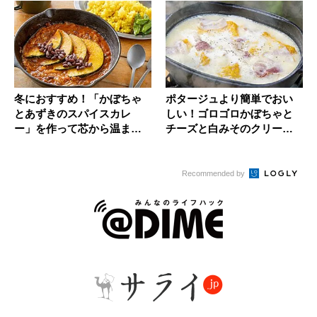
冬におすすめ！「かぼちゃ
ポタージュより簡単でおい
とあずきのスパイスカレ
しい！ゴロゴロかぼちゃと
ー」を作って芯から温まろ
チーズと白みそのクリーム
う
スープ【...
Recommended by