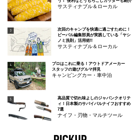
う！ 便利なとうもろこしカッターも紹介
サスティナブル＆ローカル
次回のキャンプを快適に過ごすために！
3
ビーパル編集部員が実践している「ヤシ
ノミ洗剤」活用術!!
サスティナブル＆ローカル
プロはこれに乗る！アウトドアメーカー
4
スタッフの遊びグルマ拝見
キャンピングカー・車中泊
高品質で切れ味よしのジャパンクオリテ
5
ィ！日本製のサバイバルナイフおすすめ
7選
ナイフ・刃物・マルチツール
PICKUP