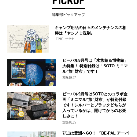
編集部ピックアップ
キャンプ用品の日々のメンテナンスの相
棒は『ヤシノミ洗剤』
【PR】サラヤ
ビーパル9月号は「水族館＆博物館」
大特集！ 特別付録は「SOTO ミニマ
ル“旅”財布」です！
2026.08.07
ビーパル9月号はSOTOとのコラボ企
画「ミニマル“旅”財布」が特別付録
です！シルバーとブラックどちらが
入っているかは、開けてからのお楽
しみに！
2026.08.05
7/11は豊洲へGO！ 「BE-PAL アーバ