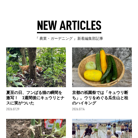
NEW ARTICLES
『 農業・ガーデニング 』新着編集部記事
夏至の日、フンばる猫の瞬間を
京都の祇園祭では「キュウリ断
激写！ 1週間後にキュウリとナ
ち」。ウリをめぐる瓜生山と桂
スに実がついた
のハイキング
2026.07.29
2026.07.14