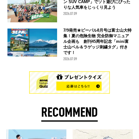
ン SUV CAMP」でソト遊びにぴった
りな人気車をじっくり見よう
2026.07.09
7/9発売★ビーパル8月号は富士山大特
集！夏の危険生物 完全防御マニュア
ル企画も 創刊45周年記念「mini富
士山ベル＆ラゲッジ刺繍タグ」付き
です！
2026.07.09
RECOMMEND