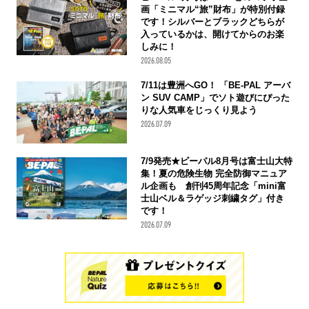
画「ミニマル“旅”財布」が特別付録
です！シルバーとブラックどちらが
入っているかは、開けてからのお楽
しみに！
2026.08.05
7/11は豊洲へGO！ 「BE-PAL アーバ
ン SUV CAMP」でソト遊びにぴった
りな人気車をじっくり見よう
2026.07.09
7/9発売★ビーパル8月号は富士山大特
集！夏の危険生物 完全防御マニュア
ル企画も 創刊45周年記念「mini富
士山ベル＆ラゲッジ刺繍タグ」付き
です！
2026.07.09