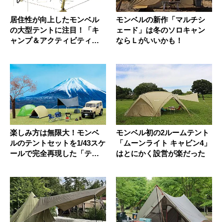
居住性が向上したモンベル
モンベルの新作「マルチシ
の大型テントに注目！「キ
ェード」は冬のソロキャン
ャンプ＆アクティビティ」
ならＬがいいかも！
を楽しも...
楽しみ方は無限大！モンベ
モンベル初の2ルームテント
ルのテントセットを1/43スケ
「ムーンライト キャビン4」
ールで完全再現した「テー
はとにかく設営が楽だった
ブ...