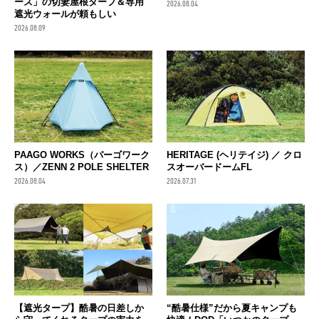
ーズ」の切妻屋根タープ＆専用
2026.08.04
遮光ウォールが頼もしい
2026.08.09
HERITAGE (ヘリテイジ) ／ クロ
PAAGO WORKS（パーゴワーク
スオーバードームFL
ス）／ZENN 2 POLE SHELTER
2026.07.31
2026.08.04
【遮光タープ】酷暑の日差しか
“酷暑仕様”だから夏キャンプも