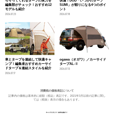
ら守ってくれるタープの実力を
快適！DOD「いつかのタープ
編集部がチェック！おすすめ12
SUMI」が頼りになる4つのポイ
モデルも紹介
ント
2026.07.23
2026.07.18
車とタープを連結して快適キャ
ogawa（オガワ）／カーサイド
ンプ！編集者おすすめカーサイ
タープAL-Ⅱ
ドタープ＆連結スタイルを紹介
2026.07.13
2026.07.17
消費税の価格表記について
記事内の価格は基本的に総額（税込）表記です。2021年3月以前の記事に関し
ては（税抜）表示の場合もあります。