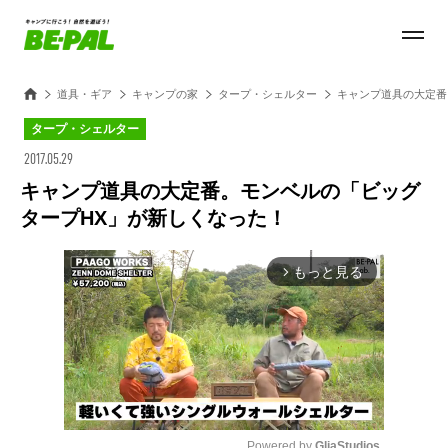
道具・ギア
キャンプの家
タープ・シェルター
キャンプ道具の大定番
タープ・シェルター
2017.05.29
キャンプ道具の大定番。モンベルの「ビッグ
タープHX」が新しくなった！
もっと見る
arrow_forward_ios
Powered by 
GliaStudios