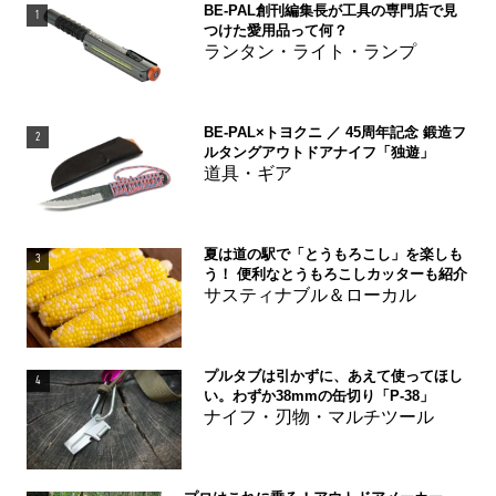
BE-PAL創刊編集長が工具の専門店で見
1
つけた愛用品って何？
ランタン・ライト・ランプ
BE-PAL×トヨクニ ／ 45周年記念 鍛造フ
2
ルタングアウトドアナイフ「独遊」
道具・ギア
夏は道の駅で「とうもろこし」を楽しも
3
う！ 便利なとうもろこしカッターも紹介
サスティナブル＆ローカル
プルタブは引かずに、あえて使ってほし
4
い。わずか38mmの缶切り「P-38」
ナイフ・刃物・マルチツール