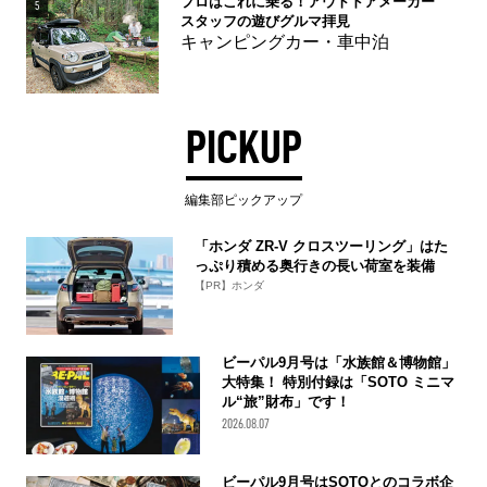
プロはこれに乗る！アウトドアメーカー
5
スタッフの遊びグルマ拝見
キャンピングカー・車中泊
PICKUP
編集部ピックアップ
「ホンダ ZR-V クロスツーリング」はた
っぷり積める奥行きの長い荷室を装備
【PR】ホンダ
ビーパル9月号は「水族館＆博物館」
大特集！ 特別付録は「SOTO ミニマ
ル“旅”財布」です！
2026.08.07
ビーパル9月号はSOTOとのコラボ企