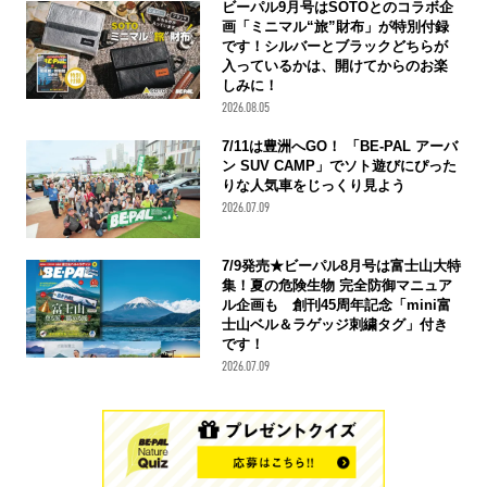
ビーパル9月号はSOTOとのコラボ企
画「ミニマル“旅”財布」が特別付録
です！シルバーとブラックどちらが
入っているかは、開けてからのお楽
しみに！
2026.08.05
7/11は豊洲へGO！ 「BE-PAL アーバ
ン SUV CAMP」でソト遊びにぴった
りな人気車をじっくり見よう
2026.07.09
7/9発売★ビーパル8月号は富士山大特
集！夏の危険生物 完全防御マニュア
ル企画も 創刊45周年記念「mini富
士山ベル＆ラゲッジ刺繍タグ」付き
です！
2026.07.09