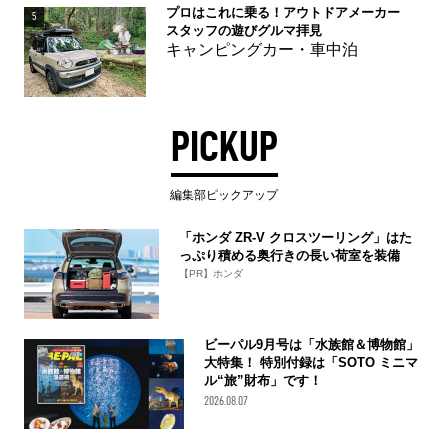
プロはこれに乗る！アウトドアメーカー
5
スタッフの遊びグルマ拝見
キャンピングカー・車中泊
PICKUP
編集部ピックアップ
「ホンダ ZR-V クロスツーリング」はた
っぷり積める奥行きの長い荷室を装備
【PR】ホンダ
ビーパル9月号は「水族館＆博物館」
大特集！ 特別付録は「SOTO ミニマ
ル“旅”財布」です！
2026.08.07