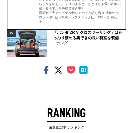
らしさを伝える。ノリのよさと、ほとばしる愛の言葉で
迷える子羊たちを絶賛導き中!!
最新刊『大アルカナ22枚のカードと語り合う 神秘のタ
ロット塗り絵BOOK』（ブティック社・1320円）発売
中！
「ホンダ ZR-V クロスツーリング」はた
PR
っぷり積める奥行きの長い荷室を装備
ホンダ
RANKING
編集部記事ランキング