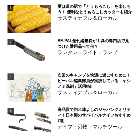
夏は道の駅で「とうもろこし」を楽しも
1
う！ 便利なとうもろこしカッターも紹介
サスティナブル＆ローカル
BE-PAL創刊編集長が工具の専門店で見
2
つけた愛用品って何？
ランタン・ライト・ランプ
次回のキャンプを快適に過ごすために！
3
ビーパル編集部員が実践している「ヤシ
ノミ洗剤」活用術!!
サスティナブル＆ローカル
高品質で切れ味よしのジャパンクオリテ
4
ィ！日本製のサバイバルナイフおすすめ
7選
ナイフ・刃物・マルチツール