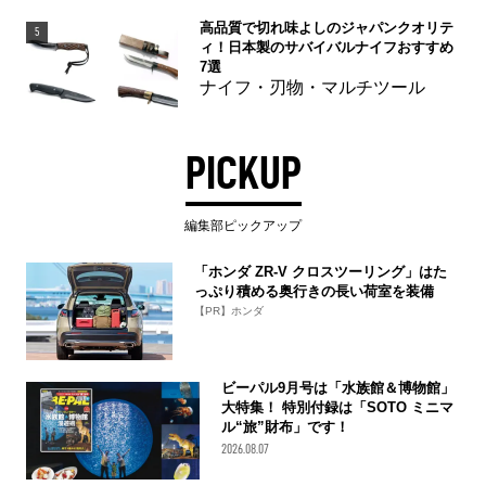
高品質で切れ味よしのジャパンクオリテ
5
ィ！日本製のサバイバルナイフおすすめ
7選
ナイフ・刃物・マルチツール
PICKUP
編集部ピックアップ
「ホンダ ZR-V クロスツーリング」はた
っぷり積める奥行きの長い荷室を装備
【PR】ホンダ
ビーパル9月号は「水族館＆博物館」
大特集！ 特別付録は「SOTO ミニマ
ル“旅”財布」です！
2026.08.07