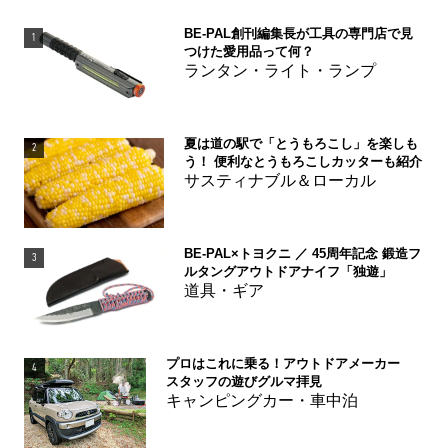
BE-PAL創刊編集長が工具の専門店で見
1
つけた愛用品って何？
ランタン・ライト・ランプ
夏は道の駅で「とうもろこし」を楽しも
2
う！ 便利なとうもろこしカッターも紹介
サスティナブル＆ローカル
BE-PAL×トヨクニ ／ 45周年記念 鍛造フ
3
ルタングアウトドアナイフ「独遊」
道具・ギア
プロはこれに乗る！アウトドアメーカー
4
スタッフの遊びグルマ拝見
キャンピングカー・車中泊