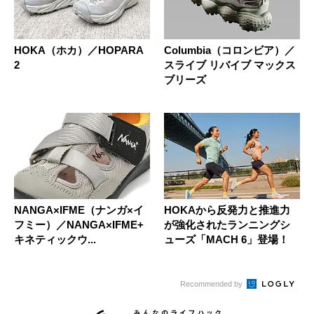
HOKA（ホカ）／HOPARA
Columbia（コロンビア）／
2
スライブ リバイブ マックス
ブリーズ
NANGA×IFME（ナンガ×イ
HOKAから反発力と推進力
フミー）／NANGA×IFME+
が強化されたランニングシ
キネティックウ...
ューズ「MACH 6」登場！
Recommended by