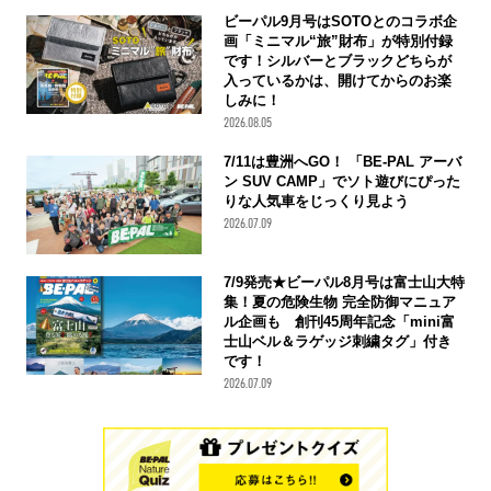
ビーパル9月号はSOTOとのコラボ企
画「ミニマル“旅”財布」が特別付録
です！シルバーとブラックどちらが
入っているかは、開けてからのお楽
しみに！
2026.08.05
7/11は豊洲へGO！ 「BE-PAL アーバ
ン SUV CAMP」でソト遊びにぴった
りな人気車をじっくり見よう
2026.07.09
7/9発売★ビーパル8月号は富士山大特
集！夏の危険生物 完全防御マニュア
ル企画も 創刊45周年記念「mini富
士山ベル＆ラゲッジ刺繍タグ」付き
です！
2026.07.09