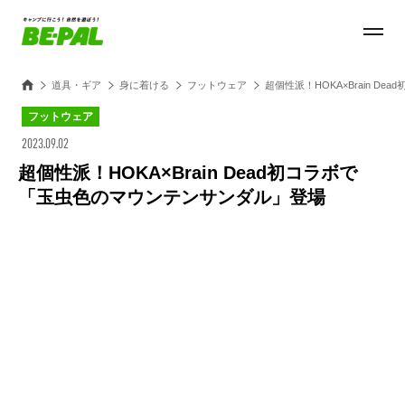
道具・ギア
身に着ける
フットウェア
超個性派！HOKA×Brain 
フットウェア
2023.09.02
超個性派！HOKA×Brain Dead初コラボで
「玉虫色のマウンテンサンダル」登場
Loaded
:
100.00%
/
Unmute