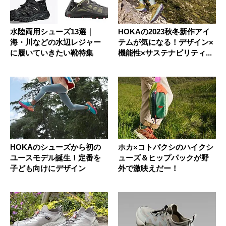
水陸両用シューズ13選｜
HOKAの2023秋冬新作アイ
海・川などの水辺レジャー
テムが気になる！デザイン×
に履いていきたい靴特集
機能性×サステナビリティ...
HOKAのシューズから初の
ホカ×コトパクシのハイクシ
ユースモデル誕生！定番を
ューズ＆ヒップパックが野
子ども向けにデザイン
外で激映えだー！