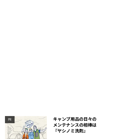
量が大きく、深さもあるが火つきはよく、火力はすぐに
重量はあるが、構成部品は
。
の袋にスマートに収まる。
キャンプ用品の日々の
PR
メンテナンスの相棒は
『ヤシノミ洗剤』