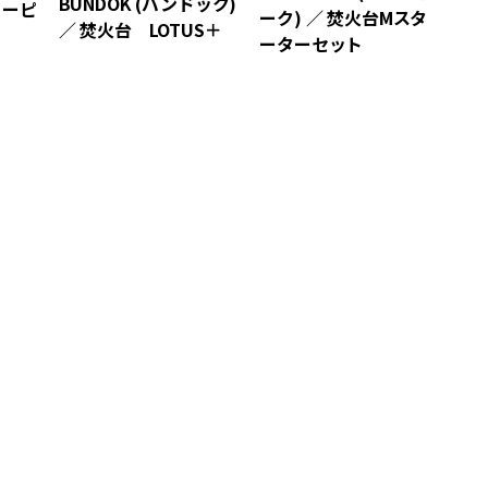
BUNDOK (バンドック)
ノーピ
ーク) ／ 焚火台Mスタ
／ 焚火台 LOTUS＋
ーターセット