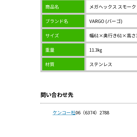
商品名
メガヘックス スモー
ブランド名
VARGO (バーゴ)
サイズ
幅61×奥行き61×高さ3
重量
11.3㎏
材質
ステンレス
問い合わせ先
ケンコー社
06（6374）2788