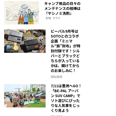
キャンプ用品の日々の
メンテナンスの相棒は
『ヤシノミ洗剤』
【PR】サラヤ
ビーパル9月号は
SOTOとのコラボ
企画「ミニマ
ル“旅”財布」が特
別付録です！シル
バーとブラックど
ちらが入っている
かは、開けてから
のお楽しみに！
2026.08.05
7/11は豊洲へGO！
「BE-PAL アーバ
ン SUV CAMP」で
ソト遊びにぴった
りな人気車をじっ
くり見よう