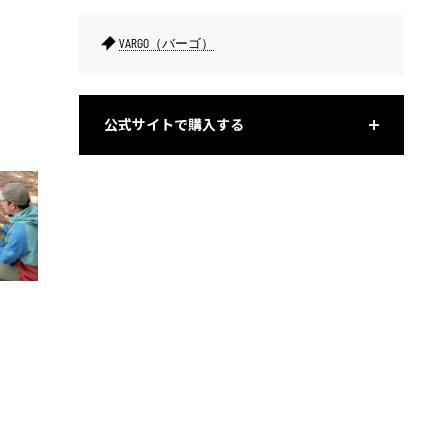
VARGO（バーゴ）
内外6枚のパネルはつながっていて、底板にはめ込んで一体化す
炉内は容
公式サイトで購入する
る。
安定する