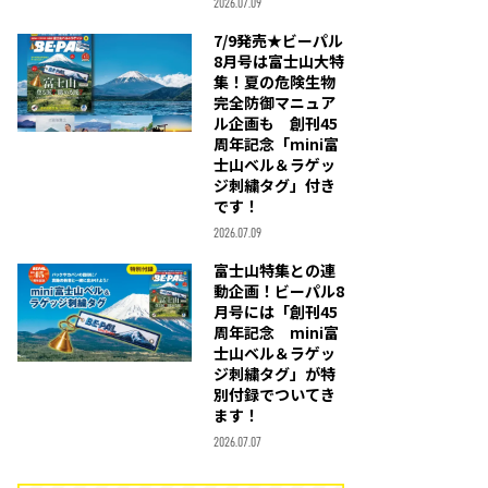
2026.07.09
7/9発売★ビーパル
8月号は富士山大特
集！夏の危険生物
完全防御マニュア
ル企画も 創刊45
周年記念「mini富
士山ベル＆ラゲッ
ジ刺繍タグ」付き
です！
2026.07.09
富士山特集との連
動企画！ビーパル8
月号には「創刊45
周年記念 mini富
士山ベル＆ラゲッ
ジ刺繍タグ」が特
別付録でついてき
ます！
2026.07.07