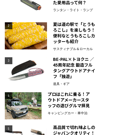
た愛用品って何？
ランタン・ライト・ランプ
夏は道の駅で「とうも
2
ろこし」を楽しもう！
便利なとうもろこしカ
ッターも紹介
サスティナブル＆ローカル
BE-PAL×トヨクニ ／
3
45周年記念 鍛造フル
タングアウトドアナイ
フ「独遊」
道具・ギア
プロはこれに乗る！ア
4
ウトドアメーカースタ
ッフの遊びグルマ拝見
キャンピングカー・車中泊
高品質で切れ味よしの
5
ジャパンクオリティ！