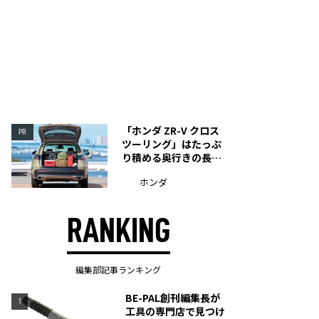
「ホンダ ZR-V クロス
PR
ツーリング」はたっぷ
り積める奥行きの長い
荷室を装備
ホンダ
RANKING
編集部記事ランキング
BE-PAL創刊編集長が
1
工具の専門店で見つけ