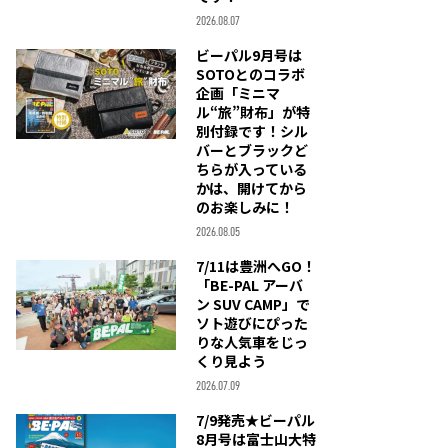
2026.08.07
ビーパル9月号は
SOTOとのコラボ
企画「ミニマ
ル“旅”財布」が特
別付録です！シル
バーとブラックど
ちらが入っている
かは、開けてから
のお楽しみに！
2026.08.05
7/11は豊洲へGO！
「BE-PAL アーバ
ン SUV CAMP」で
ソト遊びにぴった
りな人気車をじっ
くり見よう
2026.07.09
7/9発売★ビーパル
8月号は富士山大特