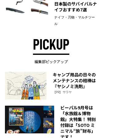
日本製のサバイバルナ
イフおすすめ7選
ナイフ・刃物・マルチツー
ル
PICKUP
編集部ピックアップ
キャンプ用品の日々の
メンテナンスの相棒は
『ヤシノミ洗剤』
【PR】サラヤ
ビーパル9月号は
「水族館＆博物
館」大特集！ 特別
付録は「SOTO ミ
ニマル“旅”財布」
です！