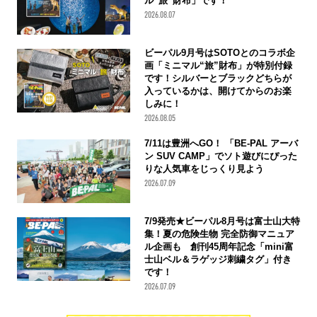
ル“旅”財布」です！
2026.08.07
ビーパル9月号はSOTOとのコラボ企
画「ミニマル“旅”財布」が特別付録
です！シルバーとブラックどちらが
入っているかは、開けてからのお楽
しみに！
2026.08.05
7/11は豊洲へGO！ 「BE-PAL アーバ
ン SUV CAMP」でソト遊びにぴった
りな人気車をじっくり見よう
2026.07.09
7/9発売★ビーパル8月号は富士山大特
集！夏の危険生物 完全防御マニュア
ル企画も 創刊45周年記念「mini富
士山ベル＆ラゲッジ刺繍タグ」付き
です！
2026.07.09