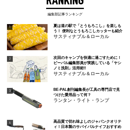
RANKING
編集部記事ランキング
夏は道の駅で「とうもろこし」を楽しも
1
う！ 便利なとうもろこしカッターも紹介
サスティナブル＆ローカル
次回のキャンプを快適に過ごすために！
2
ビーパル編集部員が実践している「ヤシ
ノミ洗剤」活用術!!
サスティナブル＆ローカル
BE-PAL創刊編集長が工具の専門店で見
3
つけた愛用品って何？
ランタン・ライト・ランプ
高品質で切れ味よしのジャパンクオリテ
4
ィ！日本製のサバイバルナイフおすすめ