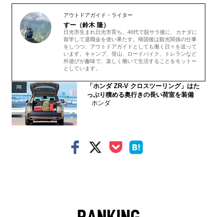
アウトドアガイド・ライター
すー（鈴木 隆）
日光市生まれ日光市育ち。40代で脱サラ後に、カナダに
留学して退職金を使い果たす。帰国後は観光関係の仕事
をしつつ、アウトドアガイドとしても働く日々を送って
います。キャンプ、登山、ロードバイク、トレランなど
外遊びが趣味で、楽しく働いて生活することをモットー
としています。
「ホンダ ZR-V クロスツーリング」はた
PR
っぷり積める奥行きの長い荷室を装備
ホンダ