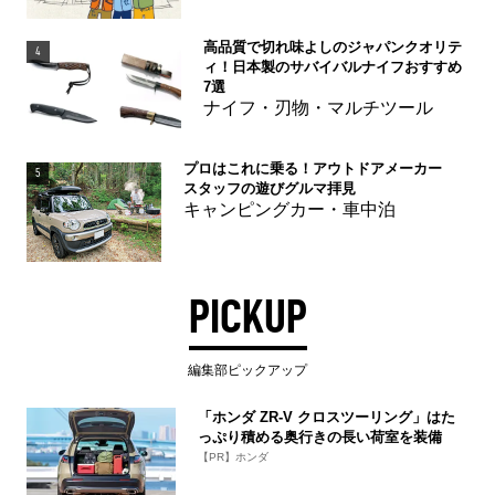
高品質で切れ味よしのジャパンクオリテ
4
ィ！日本製のサバイバルナイフおすすめ
7選
ナイフ・刃物・マルチツール
プロはこれに乗る！アウトドアメーカー
5
スタッフの遊びグルマ拝見
キャンピングカー・車中泊
PICKUP
編集部ピックアップ
「ホンダ ZR-V クロスツーリング」はた
っぷり積める奥行きの長い荷室を装備
【PR】ホンダ