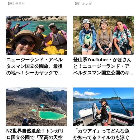
【PR】サラヤ
【PR】ホンダ
ニュージーランド・アベル
登山系YouTuber・かほさん
タスマン国立公園旅、最後
と！ニュージーランド・ア
の地へ！シーカヤックでア
ベルタスマン国立公園のキ...
ザラシと...
NZ世界自然遺産！トンガリ
「カウアイ」ってどんな魚
ロ国立公園で『至高の天空
か知ってる？イルカも泳ぐ