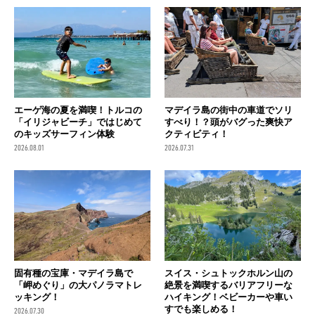
エーゲ海の夏を満喫！トルコの
マデイラ島の街中の車道でソリ
「イリジャビーチ」ではじめて
すべり！？頭がバグった爽快ア
のキッズサーフィン体験
クティビティ！
2026.08.01
2026.07.31
固有種の宝庫・マデイラ島で
スイス・シュトックホルン山の
「岬めぐり」の大パノラマトレ
絶景を満喫するバリアフリーな
ッキング！
ハイキング！ベビーカーや車い
すでも楽しめる！
2026.07.30