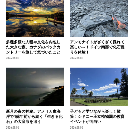
多種多様な人種や文化を内包し
アンモナイトがざくざく採れて
た大きな森。カナダのバックカ
楽しい～！ドイツ南部で化石堀
ントリーを旅して気づいたこと
りを体験！
2026.08.06
2026.08.06
新月の夜の神秘。アメリカ東海
子どもと学びながら楽しく散
岸で4億年前から続く「生きる化
策！シドニー王立植物園の教育
石」の大産卵を追う
イベントが面白い
2026.08.05
2026.08.03