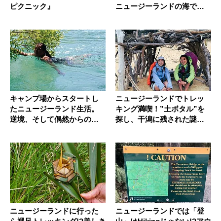
ピクニック』
ニュージーランドの海で船
釣りに挑...
キャンプ場からスタートし
ニュージーランドでトレッ
たニュージーランド生活。
キング満喫！”土ボタル”を
逆境、そして偶然からの新
探し、干潟に残された謎の
展開
ヨット...
ニュージーランドに行った
ニュージーランドでは「登