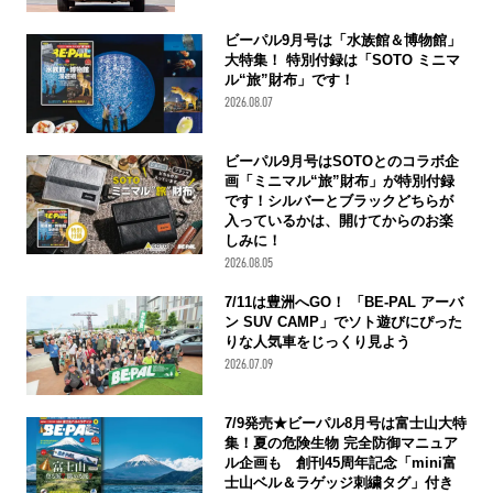
ビーパル9月号は「水族館＆博物館」
大特集！ 特別付録は「SOTO ミニマ
ル“旅”財布」です！
2026.08.07
ビーパル9月号はSOTOとのコラボ企
画「ミニマル“旅”財布」が特別付録
です！シルバーとブラックどちらが
入っているかは、開けてからのお楽
しみに！
2026.08.05
7/11は豊洲へGO！ 「BE-PAL アーバ
ン SUV CAMP」でソト遊びにぴった
りな人気車をじっくり見よう
2026.07.09
7/9発売★ビーパル8月号は富士山大特
集！夏の危険生物 完全防御マニュア
ル企画も 創刊45周年記念「mini富
士山ベル＆ラゲッジ刺繍タグ」付き