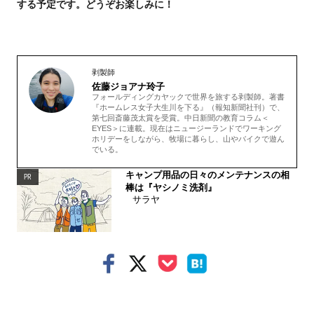
する予定です。どうぞお楽しみに！
剥製師
佐藤ジョアナ玲子
フォールディングカヤックで世界を旅する剥製師。著書
『ホームレス女子大生川を下る』（報知新聞社刊）で、
第七回斎藤茂太賞を受賞。中日新聞の教育コラム＜
EYES＞に連載。現在はニュージーランドでワーキング
ホリデーをしながら、牧場に暮らし、山やバイクで遊ん
でいる。
キャンプ用品の日々のメンテナンスの相
PR
棒は『ヤシノミ洗剤』
サラヤ