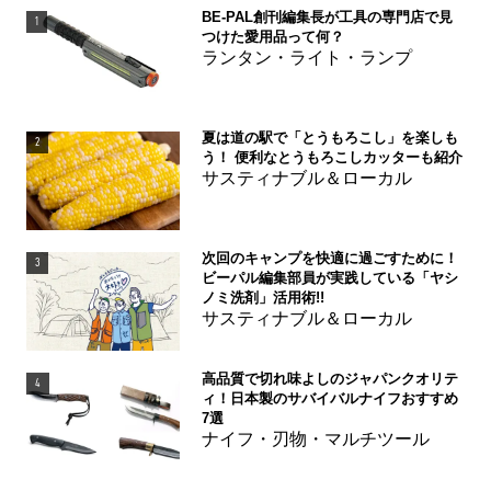
BE-PAL創刊編集長が工具の専門店で見
1
つけた愛用品って何？
ランタン・ライト・ランプ
夏は道の駅で「とうもろこし」を楽しも
2
う！ 便利なとうもろこしカッターも紹介
サスティナブル＆ローカル
次回のキャンプを快適に過ごすために！
3
ビーパル編集部員が実践している「ヤシ
ノミ洗剤」活用術!!
サスティナブル＆ローカル
高品質で切れ味よしのジャパンクオリテ
4
ィ！日本製のサバイバルナイフおすすめ
7選
ナイフ・刃物・マルチツール