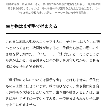
地球の楽校・長谷川孝一さん。博物館の海の自然教育指導を経験し、青少年の自
然学校を開始する。その後、海の子森の子倶楽部を立ち上げ現在に至る。（一
社）地球の楽校代表。水辺のリテラシー及び安全教育講師。
生き物はまず手で捕まえる
この日は地球の楽校のスタッフ４人に、子供たち11人と共に磯
へとやってきた。磯探険が始まると、子供たちは思い思いに生
き物を探し始めた。「いたー！」「逃げた」と、そこかしこか
ら声が上がる。長谷川さんはその様子を見守りながら、自身も
水に浸かり生き物を探索。
「磯探険の方法については指示を出すことはしません。子供た
ちの自主性に任せています。磯で遊びながら、生き物に向き合
う気持ちを大切にしたいんです。生き物を捕まえるときは、道
具に頼りすぎずに手でやってみる。手で捕まえられない子は網
を上手に使えません」