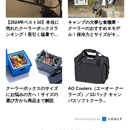
【2024年ベスト10】本当に
キャンプの大事な食糧庫・
売れたクーラーボックスラ
クーラーのおすすめ８モデ
ンキング！長引く猛暑で小
ル！保冷力とサイズがキモ
型...
だ
クーラーボックスのサイズ
AO Coolers（エーオー クー
にお悩みの方へ！サイズの
ラーズ）／12パック キャン
選び方から商品まで解説
バスソフトクーラ...
Recommended by