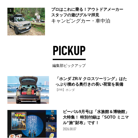
プロはこれに乗る！アウトドアメーカー
5
スタッフの遊びグルマ拝見
キャンピングカー・車中泊
PICKUP
編集部ピックアップ
「ホンダ ZR-V クロスツーリング」はた
っぷり積める奥行きの長い荷室を装備
【PR】ホンダ
ビーパル9月号は「水族館＆博物館」
大特集！ 特別付録は「SOTO ミニマ
ル“旅”財布」です！
2026.08.07