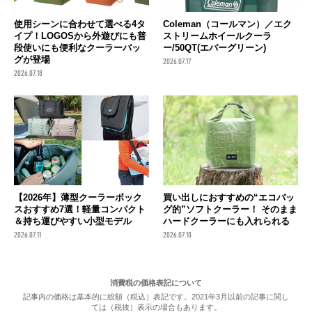
使用シーンに合わせて選べる4タ
Coleman（コールマン）／エク
イプ！LOGOSから外遊びにも普
ストリームホイールクーラ
段使いにも便利なクーラーバッ
ー/50QT(エバーグリーン)
グが登場
2026.07.17
2026.07.18
【2026年】薄型クーラーボック
買い出しにおすすめの“エコバッ
スおすすめ7選！軽量コンパクト
グ的”ソフトクーラー！ そのまま
＆持ち運びやすい小型モデル
ハードクーラーにも入れられる
2026.07.11
2026.07.10
消費税の価格表記について
記事内の価格は基本的に総額（税込）表記です。2021年3月以前の記事に関し
ては（税抜）表示の場合もあります。