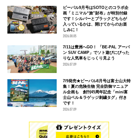
ビーパル9月号はSOTOとのコラボ企
画「ミニマル“旅”財布」が特別付録
です！シルバーとブラックどちらが
入っているかは、開けてからのお楽
しみに！
2026.08.05
7/11は豊洲へGO！ 「BE-PAL アーバ
ン SUV CAMP」でソト遊びにぴった
りな人気車をじっくり見よう
2026.07.09
7/9発売★ビーパル8月号は富士山大特
集！夏の危険生物 完全防御マニュア
ル企画も 創刊45周年記念「mini富
士山ベル＆ラゲッジ刺繍タグ」付き
です！
2026.07.09