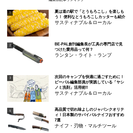
夏は道の駅で「とうもろこし」を楽しも
1
う！ 便利なとうもろこしカッターも紹介
サスティナブル＆ローカル
BE-PAL創刊編集長が工具の専門店で見
2
つけた愛用品って何？
ランタン・ライト・ランプ
次回のキャンプを快適に過ごすために！
3
ビーパル編集部員が実践している「ヤシ
ノミ洗剤」活用術!!
サスティナブル＆ローカル
高品質で切れ味よしのジャパンクオリテ
4
ィ！日本製のサバイバルナイフおすすめ
7選
ナイフ・刃物・マルチツール