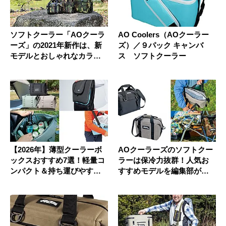
ソフトクーラー「AOクーラ
AO Coolers（AOクーラー
ーズ」の2021年新作は、新
ズ）／９パック キャンバ
モデルとおしゃれなカラー
ス ソフトクーラー
に...
【2026年】薄型クーラーボ
AOクーラーズのソフトクー
ックスおすすめ7選！軽量コ
ラーは保冷力抜群！人気お
ンパクト＆持ち運びやすい
すすめモデルを編集部がレ
小...
ビュー...