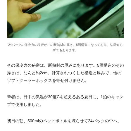
24パックの保冷力の秘密がこの断熱材の厚さ。5層構造になっており、結露知ら
ずでもあります。
その保冷力の秘密は、断熱材の厚みにあります。5層構造のその
厚さは、なんと約2cm。計算されつくした構造と厚みで、他の
ソフトクーラーボックスを寄せ付けません。
筆者は、日中の気温が
30
度Cを超えるある夏日に、
1
泊のキャン
プで使用しました。
初日の朝、500ml
のペットボトルを凍らせて24パックの中へ。