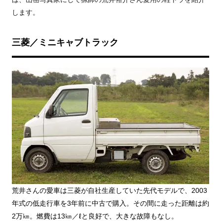
します。
三菱／ミニキャブトラック
荒井さんの愛車は三菱が自社生産していた先
代モデルで、2003
年式の低走行車を3年前に
中古で購入。その間に走った距離は約
2万㎞。
燃費は13㎞／ℓと良好で、大きな故障もなし。