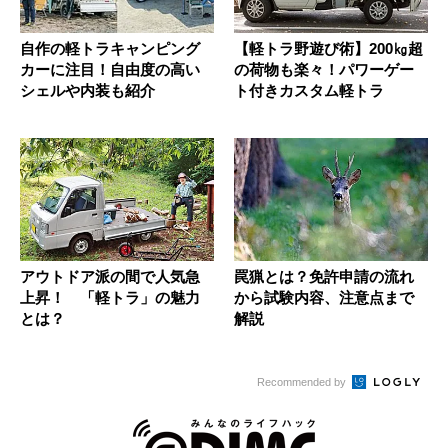
自作の軽トラキャンピング
【軽トラ野遊び術】200㎏超
カーに注目！自由度の高い
の荷物も楽々！パワーゲー
シェルや内装も紹介
ト付きカスタム軽トラ
アウトドア派の間で人気急
罠猟とは？免許申請の流れ
上昇！ 「軽トラ」の魅力
から試験内容、注意点まで
とは？
解説
Recommended by