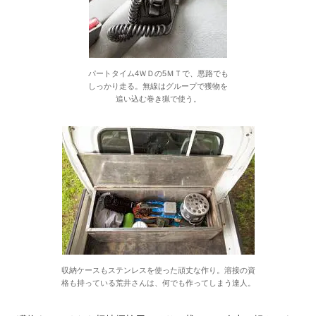
パートタイム4ＷＤの5ＭＴで、悪路でも
しっかり走る。無線はグループで獲物を
追い込む巻き猟で使う。
収納ケースもステンレスを使った頑丈な作り。溶接の資
格も持っている荒井さんは、何でも作ってしまう達人。