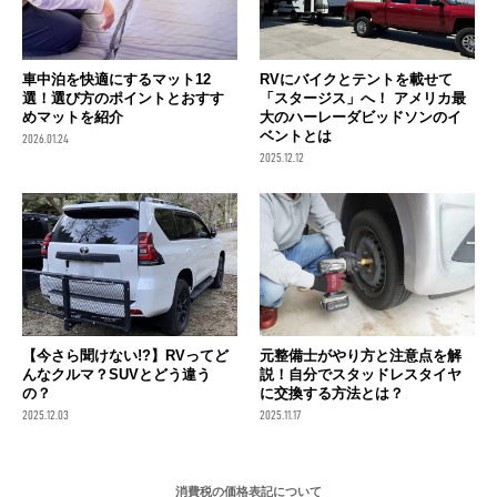
車中泊を快適にするマット12
RVにバイクとテントを載せて
選！選び方のポイントとおすす
「スタージス」へ！ アメリカ最
めマットを紹介
大のハーレーダビッドソンのイ
ベントとは
2026.01.24
2025.12.12
【今さら聞けない!?】RVってど
元整備士がやり方と注意点を解
んなクルマ？SUVとどう違う
説！自分でスタッドレスタイヤ
の？
に交換する方法とは？
2025.12.03
2025.11.17
消費税の価格表記について