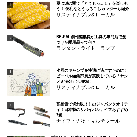
夏は道の駅で「とうもろこし」を楽しも
1
う！ 便利なとうもろこしカッターも紹介
サスティナブル＆ローカル
BE-PAL創刊編集長が工具の専門店で見
2
つけた愛用品って何？
ランタン・ライト・ランプ
次回のキャンプを快適に過ごすために！
3
ビーパル編集部員が実践している「ヤシ
ノミ洗剤」活用術!!
サスティナブル＆ローカル
高品質で切れ味よしのジャパンクオリテ
4
ィ！日本製のサバイバルナイフおすすめ
7選
ナイフ・刃物・マルチツール