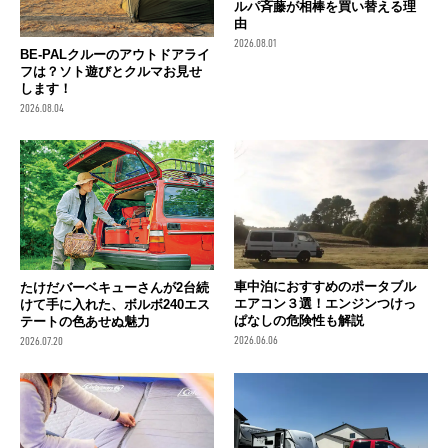
ルパ斉藤が相棒を買い替える理
由
2026.08.01
BE-PALクルーのアウトドアライ
フは？ソト遊びとクルマお見せ
します！
2026.08.04
車中泊におすすめのポータブル
たけだバーベキューさんが2台続
エアコン３選！エンジンつけっ
けて手に入れた、ボルボ240エス
ぱなしの危険性も解説
テートの色あせぬ魅力
2026.06.06
2026.07.20