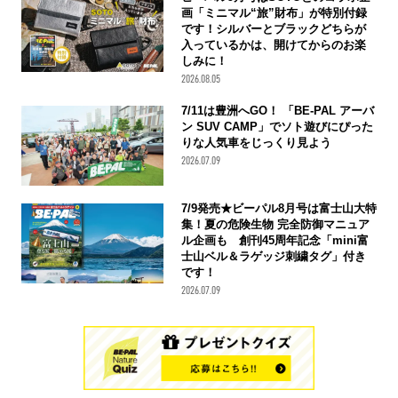
画「ミニマル“旅”財布」が特別付録
です！シルバーとブラックどちらが
入っているかは、開けてからのお楽
しみに！
2026.08.05
7/11は豊洲へGO！ 「BE-PAL アーバ
ン SUV CAMP」でソト遊びにぴった
りな人気車をじっくり見よう
2026.07.09
7/9発売★ビーパル8月号は富士山大特
集！夏の危険生物 完全防御マニュア
ル企画も 創刊45周年記念「mini富
士山ベル＆ラゲッジ刺繍タグ」付き
です！
2026.07.09