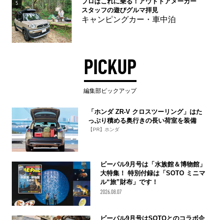
プロはこれに乗る！アウトドアメーカー
5
スタッフの遊びグルマ拝見
キャンピングカー・車中泊
PICKUP
編集部ピックアップ
「ホンダ ZR-V クロスツーリング」はた
っぷり積める奥行きの長い荷室を装備
【PR】ホンダ
ビーパル9月号は「水族館＆博物館」
大特集！ 特別付録は「SOTO ミニマ
ル“旅”財布」です！
2026.08.07
ビーパル9月号はSOTOとのコラボ企