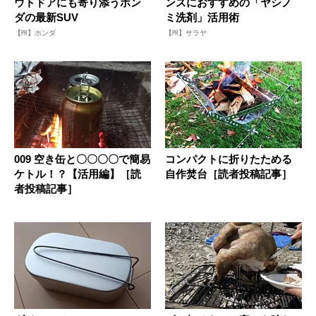
ウトドアにも寄り添うホン
ンスにおすすめの「ヤシノ
ダの最新SUV
ミ洗剤」活用術
【PR】ホンダ
【PR】サラヤ
009 空き缶と〇〇〇〇で簡易
コンパクトに折りたためる
ケトル！？【活用編】［読
自作焚台［読者投稿記事］
者投稿記事］