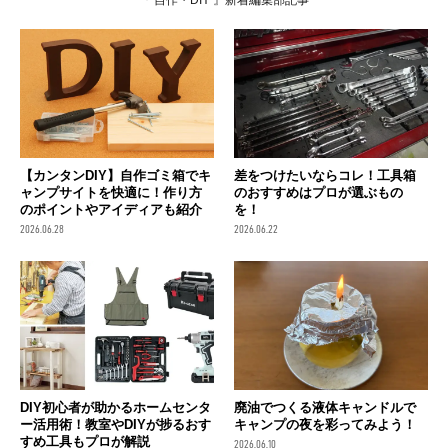
【カンタンDIY】自作ゴミ箱でキ
差をつけたいならコレ！工具箱
ャンプサイトを快適に！作り方
のおすすめはプロが選ぶもの
のポイントやアイディアも紹介
を！
2026.06.28
2026.06.22
DIY初心者が助かるホームセンタ
廃油でつくる液体キャンドルで
ー活用術！教室やDIYが捗るおす
キャンプの夜を彩ってみよう！
すめ工具もプロが解説
2026.06.10