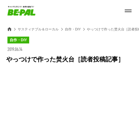
サスティナブル＆ローカル
自作・DIY
やっつけで作った焚火台［読者投
自作・DIY
2019.06.14
やっつけで作った焚火台［読者投稿記事］
Loaded
:
27.14%
/
Unmute