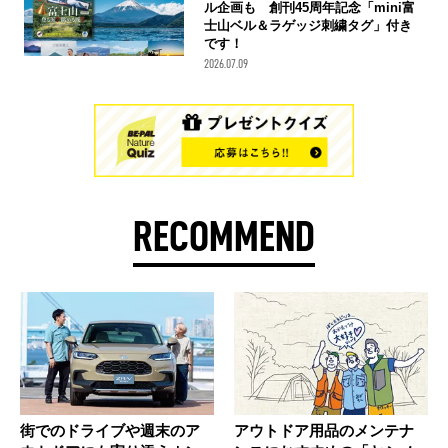
ル企画も 創刊45周年記念「mini富
士山ベル＆ラゲッジ刺繍タグ」付き
です！
2026.07.09
RECOMMEND
街でのドライブや週末のア
アウトドア用品のメンテナ