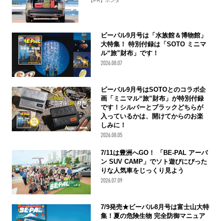
【PR】ホンダ
ビーパル9月号は「水族館＆博物館」
大特集！ 特別付録は「SOTO ミニマ
ル“旅”財布」です！
2026.08.07
ビーパル9月号はSOTOとのコラボ企
画「ミニマル“旅”財布」が特別付録
です！シルバーとブラックどちらが
入っているかは、開けてからのお楽
しみに！
2026.08.05
7/11は豊洲へGO！ 「BE-PAL アーバ
ン SUV CAMP」でソト遊びにぴった
りな人気車をじっくり見よう
2026.07.09
7/9発売★ビーパル8月号は富士山大特
集！夏の危険生物 完全防御マニュア