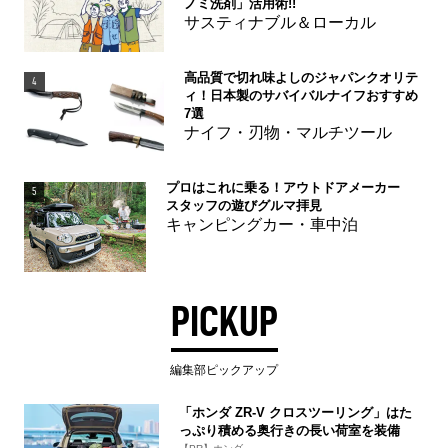
ノミ洗剤」活用術!!
サスティナブル＆ローカル
高品質で切れ味よしのジャパンクオリテ
4
ィ！日本製のサバイバルナイフおすすめ
7選
ナイフ・刃物・マルチツール
プロはこれに乗る！アウトドアメーカー
5
スタッフの遊びグルマ拝見
キャンピングカー・車中泊
PICKUP
編集部ピックアップ
「ホンダ ZR-V クロスツーリング」はた
っぷり積める奥行きの長い荷室を装備