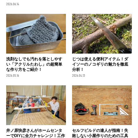
2026.06.14
洗剤なしでも汚れを落としやす
じつは使える便利アイテム！ダ
い「アクリルたわし」の超簡単
イソーのノコギリの魅力を徹底
な作り方をご紹介！
分析！
2026.05.16
2026.04.13
井ノ原快彦さんがホームセンタ
セルフビルドの達人が指南！失
ーでDIYに全力チャレンジ！工作
敗しない小屋作りのための工具