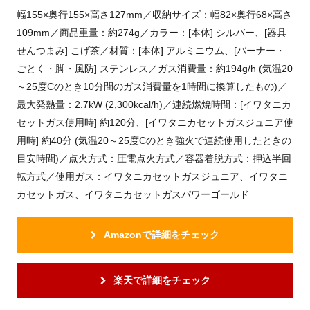
幅155×奥行155×高さ127mm／収納サイズ：幅82×奥行68×高さ
109mm／商品重量：約274g／カラー：[本体] シルバー、[器具
せんつまみ] こげ茶／材質：[本体] アルミニウム、[バーナー・
ごとく・脚・風防] ステンレス／ガス消費量：約194g/h (気温20
～25度Cのとき10分間のガス消費量を1時間に換算したもの)／
最大発熱量：2.7kW (2,300kcal/h)／連続燃焼時間：[イワタニカ
セットガス使用時] 約120分、[イワタニカセットガスジュニア使
用時] 約40分 (気温20～25度Cのとき強火で連続使用したときの
目安時間)／点火方式：圧電点火方式／容器着脱方式：押込半回
転方式／使用ガス：イワタニカセットガスジュニア、イワタニ
カセットガス、イワタニカセットガスパワーゴールド
Amazonで詳細をチェック
楽天で詳細をチェック