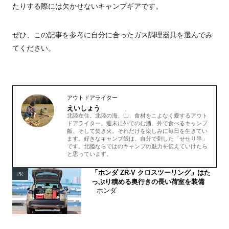
たりする際には欠かせないキャンプギアです。
ぜひ、この記事を参考に自分に合ったガス調理器具を選んでみ
てください。
アウトドアライター
えいしょう
北陸在住。北陸の海、山、食材をこよなく愛するアウト
ドアライター。週末に外でのむ酒、外で食べるキャンプ
飯、そして焚き火。それだけを楽しみに毎日を生きてい
ます。好きなキャンプ飯は、自分で刺した「せせり串」
です。北陸ならではのキャンプの魅力を伝えていけたら
と思っています。
「ホンダ ZR-V クロスツーリング」はた
PR
っぷり積める奥行きの長い荷室を装備
ホンダ