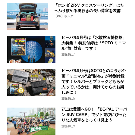
「ホンダ ZR-V クロスツーリング」はた
っぷり積める奥行きの長い荷室を装備
【PR】ホンダ
ビーパル9月号は「水族館＆博物館」
大特集！ 特別付録は「SOTO ミニマ
ル“旅”財布」です！
2026.08.07
ビーパル9月号はSOTOとのコラボ企
画「ミニマル“旅”財布」が特別付録
です！シルバーとブラックどちらが
入っているかは、開けてからのお楽
しみに！
2026.08.05
7/11は豊洲へGO！ 「BE-PAL アーバ
ン SUV CAMP」でソト遊びにぴった
りな人気車をじっくり見よう
2026.07.09