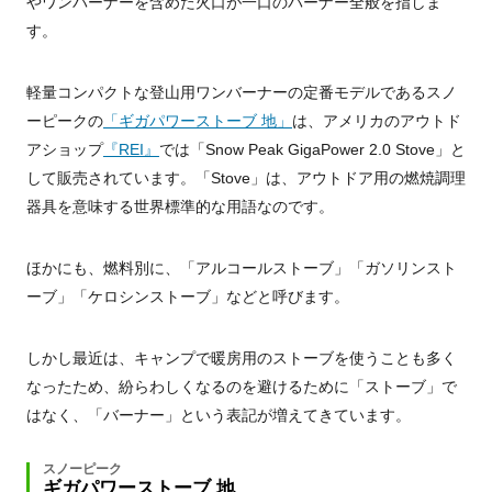
やワンバーナーを含めた火口が一口のバーナー全般を指しま
す。
軽量コンパクトな登山用ワンバーナーの定番モデルであるスノ
ーピークの
「ギガパワーストーブ 地」
は、アメリカのアウトド
アショップ
『REI』
では「Snow Peak GigaPower 2.0 Stove」と
して販売されています。「Stove」は、アウトドア用の燃焼調理
器具を意味する世界標準的な用語なのです。
ほかにも、燃料別に、「アルコールストーブ」「ガソリンスト
ーブ」「ケロシンストーブ」などと呼びます。
しかし最近は、キャンプで暖房用のストーブを使うことも多く
なったため、紛らわしくなるのを避けるために「ストーブ」で
はなく、「バーナー」という表記が増えてきています。
スノーピーク
ギガパワーストーブ 地