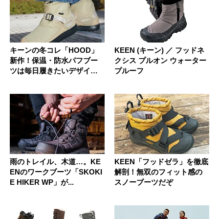
キーンの冬コレ「HOOD」
KEEN (キーン) ／ フッドネ
新作！保温・防水パフブー
クシス プルオン ウォーター
ツは毎日履きたいデザイン
プルーフ
かつ多...
雨のトレイル、木道…。KE
KEEN「フッドゼラ」を徹底
ENのワークブーツ「SKOKI
解剖！無双のフィット感の
E HIKER WP」が...
スノーブーツだぞ