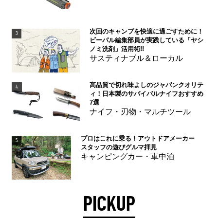
次回のキャンプを快適に過ごすために！
3
ビーパル編集部員が実践している「ヤシ
ノミ洗剤」活用術!!
サスティナブル＆ローカル
高品質で切れ味よしのジャパンクオリテ
4
ィ！日本製のサバイバルナイフおすすめ
7選
ナイフ・刃物・マルチツール
プロはこれに乗る！アウトドアメーカー
5
スタッフの遊びグルマ拝見
キャンピングカー・車中泊
PICKUP