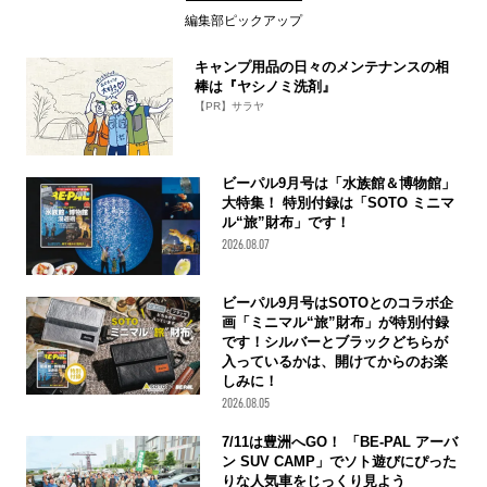
編集部ピックアップ
キャンプ用品の日々のメンテナンスの相
棒は『ヤシノミ洗剤』
【PR】サラヤ
ビーパル9月号は「水族館＆博物館」
大特集！ 特別付録は「SOTO ミニマ
ル“旅”財布」です！
2026.08.07
ビーパル9月号はSOTOとのコラボ企
画「ミニマル“旅”財布」が特別付録
です！シルバーとブラックどちらが
入っているかは、開けてからのお楽
しみに！
2026.08.05
7/11は豊洲へGO！ 「BE-PAL アーバ
ン SUV CAMP」でソト遊びにぴった
りな人気車をじっくり見よう