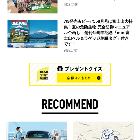
2026.07.09
7/9発売★ビーパル8月号は富士山大特
集！夏の危険生物 完全防御マニュア
ル企画も 創刊45周年記念「mini富
士山ベル＆ラゲッジ刺繍タグ」付き
です！
2026.07.09
RECOMMEND