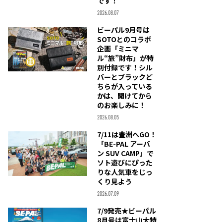
です！
2026.08.07
ビーパル9月号は
SOTOとのコラボ
企画「ミニマ
ル“旅”財布」が特
別付録です！シル
バーとブラックど
ちらが入っている
かは、開けてから
のお楽しみに！
2026.08.05
7/11は豊洲へGO！
「BE-PAL アーバ
ン SUV CAMP」で
ソト遊びにぴった
りな人気車をじっ
くり見よう
2026.07.09
7/9発売★ビーパル
8月号は富士山大特