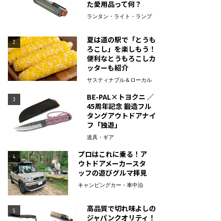
た愛用品って何？
ランタン・ライト・ランプ
夏は道の駅で「とうも
2
ろこし」を楽しもう！
便利なとうもろこしカ
ッターも紹介
サスティナブル＆ローカル
BE-PAL×トヨクニ ／
3
45周年記念 鍛造フル
タングアウトドアナイ
フ「独遊」
道具・ギア
プロはこれに乗る！ア
4
ウトドアメーカースタ
ッフの遊びグルマ拝見
キャンピングカー・車中泊
高品質で切れ味よしの
5
ジャパンクオリティ！