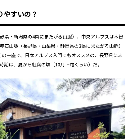
りやすいの？
野県・新潟県の
4
県にまたがる山脈）、中央アルプスは木曽
赤石山脈（長野県・山梨県・静岡県の
3
県にまたがる山脈）
その一座で、日本アルプス入門にもオススメの、長野県にあ
時期は、夏から紅葉の頃（
10
月下旬くらい）だ。