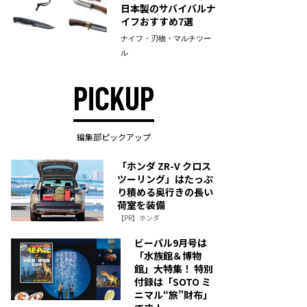
日本製のサバイバルナ
イフおすすめ7選
ナイフ・刃物・マルチツー
ル
PICKUP
編集部ピックアップ
「ホンダ ZR-V クロス
ツーリング」はたっぷ
り積める奥行きの長い
荷室を装備
【PR】ホンダ
ビーパル9月号は
「水族館＆博物
館」大特集！ 特別
付録は「SOTO ミ
ニマル“旅”財布」