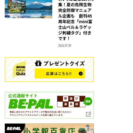
集！夏の危険生物
完全防御マニュア
ル企画も 創刊45
周年記念「mini富
士山ベル＆ラゲッ
ジ刺繍タグ」付き
です！
2026.07.09