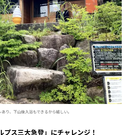
レあり、下山後入浴もできるから嬉しい。
ルプス三大急登」にチャレンジ！