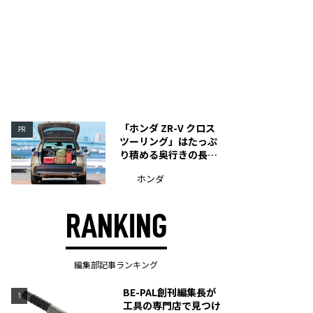
「ホンダ ZR-V クロス
PR
ツーリング」はたっぷ
り積める奥行きの長い
荷室を装備
ホンダ
RANKING
編集部記事ランキング
BE-PAL創刊編集長が
1
工具の専門店で見つけ