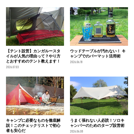
【テント設営】カンガルースタ
ウッドテーブルが汚れない！ キ
イルが人気の理由って？やり方
ャンプでのバーマット活用術
とおすすめのテント教えます！
2026.06.18
2026.07.03
キャンプに必要なものを徹底解
うまく張れない人必読！ソロキ
説！このチェックリストで初心
ャンパーのためのタープ設営術
者も安心だ
2026.06.08