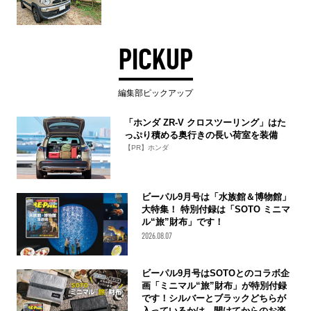
PICKUP
編集部ピックアップ
「ホンダ ZR-V クロスツーリング」はた
っぷり積める奥行きの長い荷室を装備
【PR】ホンダ
ビーパル9月号は「水族館＆博物館」
大特集！ 特別付録は「SOTO ミニマ
ル“旅”財布」です！
2026.08.07
ビーパル9月号はSOTOとのコラボ企
画「ミニマル“旅”財布」が特別付録
です！シルバーとブラックどちらが
入っているかは、開けてからのお楽