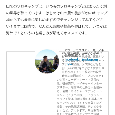
山でのソロキャンプは、いつものソロキャンプとはまったく別
の世界が待っています！はじめは山の麓の徒歩30分のキャンプ
場からでも最高に楽しめますのでチャレンジしてみてくださ
い！まずは国内で。だんだん距離や標高を伸ばして、いつかは
海外で！というのも楽しみが増えてオススメです。
アウトドアプロデューサー／ネ
1977年4月5日生まれ。有限会社
イチャーインタープリター
長谷部雅一
ビーネイチャー取締役。家族がい
facebook
instagram
るのにもかかわらず、ソロキャン
note
プ、ソロ登山、ソロ旅などなど、
お一人様遊びをこよなく愛する風
来坊なネイチャー系会社の役員。
仕事の範囲は広く、プロジェクト
の企画・コーディネート・運営の
他、研修講師、ネイチャーインター
プリター、場作りの仕掛け人も務め
る。著書『ネイチャーエデュケーシ
ョン』（ミクニ出版）、『ブッシュ
クラフト読本 自然を愉しむ基本スキ
ルとノウハウ』（メイツ出版）など
多数。その他雑誌連載、テレビやラ
ジオなど、アウトドア、幼児教育を
主として多数のメディアにて活躍