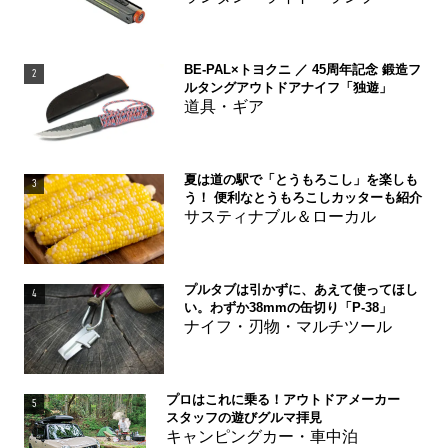
BE-PAL×トヨクニ ／ 45周年記念 鍛造フ
2
ルタングアウトドアナイフ「独遊」
道具・ギア
夏は道の駅で「とうもろこし」を楽しも
3
う！ 便利なとうもろこしカッターも紹介
サスティナブル＆ローカル
プルタブは引かずに、あえて使ってほし
4
い。わずか38mmの缶切り「P-38」
ナイフ・刃物・マルチツール
プロはこれに乗る！アウトドアメーカー
5
スタッフの遊びグルマ拝見
キャンピングカー・車中泊