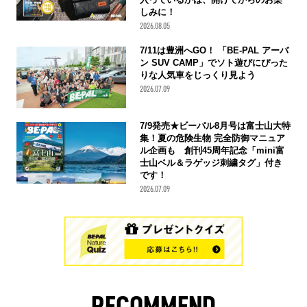
しみに！
2026.08.05
7/11は豊洲へGO！ 「BE-PAL アーバ
ン SUV CAMP」でソト遊びにぴった
りな人気車をじっくり見よう
2026.07.09
7/9発売★ビーパル8月号は富士山大特
集！夏の危険生物 完全防御マニュア
ル企画も 創刊45周年記念「mini富
士山ベル＆ラゲッジ刺繍タグ」付き
です！
2026.07.09
RECOMMEND