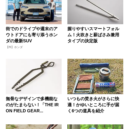
街でのドライブや週末のア
握りやすいスマートフォル
ウトドアにも寄り添うホン
ム！火吹きと薪ばさみ兼用
ダの最新SUV
タイプの決定版
【PR】ホンダ
無骨なデザインで多機能な
いつもの焚き火がさらに快
のがたまらない！「THE IR
適！かゆいところに手が届
ON FIELD GEAR...
く6つの道具を紹介