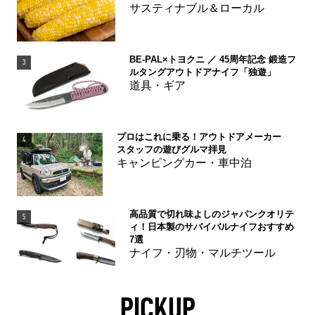
サスティナブル＆ローカル
BE-PAL×トヨクニ ／ 45周年記念 鍛造フ
3
ルタングアウトドアナイフ「独遊」
道具・ギア
プロはこれに乗る！アウトドアメーカー
4
スタッフの遊びグルマ拝見
キャンピングカー・車中泊
高品質で切れ味よしのジャパンクオリテ
5
ィ！日本製のサバイバルナイフおすすめ
7選
ナイフ・刃物・マルチツール
PICKUP