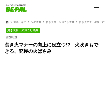
道具・ギア
火の道具
焚き火台・火おこし道具
焚き火マナーの向上に
焚き火台・火おこし道具
2021.06.21
焚き火マナーの向上に役立つ!? 火吹きもで
きる、究極の火ばさみ
Loaded
:
25.45%
/
Unmute