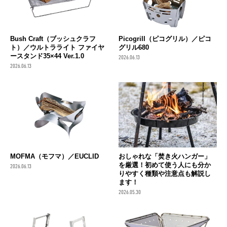
Bush Craft（ブッシュクラフ
Picogrill（ピコグリル）／ピコ
ト）／ウルトラライト ファイヤ
グリル680
ースタンド35×44 Ver.1.0
2026.06.13
2026.06.13
MOFMA（モフマ）／EUCLID
おしゃれな「焚き火ハンガー」
を厳選！初めて使う人にも分か
2026.06.13
りやすく種類や注意点も解説し
ます！
2026.05.30