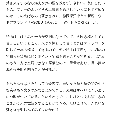
焚き火をするなら燃えかけの薪を残さず、きれいに灰にしたい
もの。マナーのよい焚き火上級者をめざしたい人におすすめな
のが、この火ばさみ（薪ばさみ）。静岡県沼津市の新鋭アウト
ドアブランド「ASOBU（あそぶ）」の「HIMORI-02」だ。
特徴は、はさみの一方が空洞になっていて、火吹き棒としても
使えるというところ。火吹き棒として使うときはストッパーを
閉じて一本の棒状にできるので、使い勝手は問題ない。細いの
で狙った場所にピンポイントで風を送ることができる。はさみ
のもう一方は空洞ではなく厚板なので、重量があり、長い炭や
熾き火を叩き割ることが可能だ。
もちろん火ばさみとしても優秀で、細いから薪と薪の間の小さ
な炭や熾き火をつかむことができる。先端はすべりにくいよう
に凸凹が付いている。というわけで、これひとつあれば、きめ
こまかく火の世話をすることができる。ぜひこれで、きれいな
焚き火を楽しんでみてはいかが？