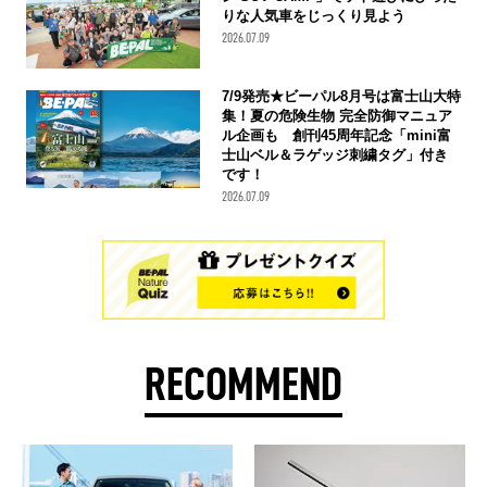
りな人気車をじっくり見よう
2026.07.09
7/9発売★ビーパル8月号は富士山大特
集！夏の危険生物 完全防御マニュア
ル企画も 創刊45周年記念「mini富
士山ベル＆ラゲッジ刺繍タグ」付き
です！
2026.07.09
RECOMMEND