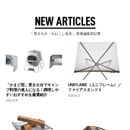
NEW ARTICLES
『 焚き火台・火おこし道具 』新着編集部記事
「かまど型」焚き火台でキャン
UNIFLAME（ユニフレーム）／
プ料理の達人になる！調理しや
ファイアスタンドⅡ
すいおすすめを厳選紹介
2026.06.14
2026.07.19