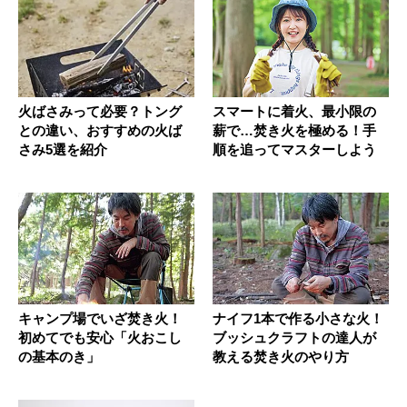
火ばさみって必要？トング
スマートに着火、最小限の
との違い、おすすめの火ば
薪で…焚き火を極める！手
さみ5選を紹介
順を追ってマスターしよう
キャンプ場でいざ焚き火！
ナイフ1本で作る小さな火！
初めてでも安心「火おこし
ブッシュクラフトの達人が
の基本のき」
教える焚き火のやり方