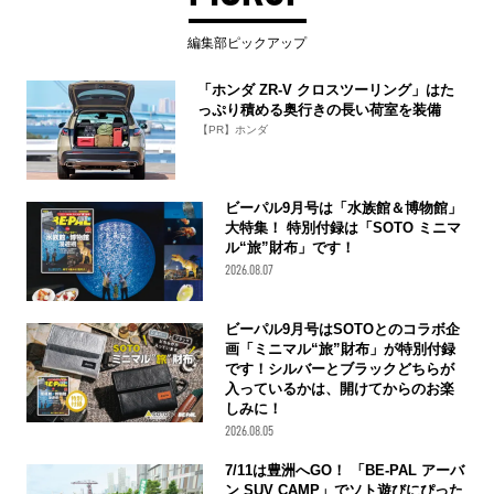
編集部ピックアップ
「ホンダ ZR-V クロスツーリング」はた
っぷり積める奥行きの長い荷室を装備
【PR】ホンダ
ビーパル9月号は「水族館＆博物館」
大特集！ 特別付録は「SOTO ミニマ
ル“旅”財布」です！
2026.08.07
ビーパル9月号はSOTOとのコラボ企
画「ミニマル“旅”財布」が特別付録
です！シルバーとブラックどちらが
入っているかは、開けてからのお楽
しみに！
2026.08.05
7/11は豊洲へGO！ 「BE-PAL アーバ
ン SUV CAMP」でソト遊びにぴった