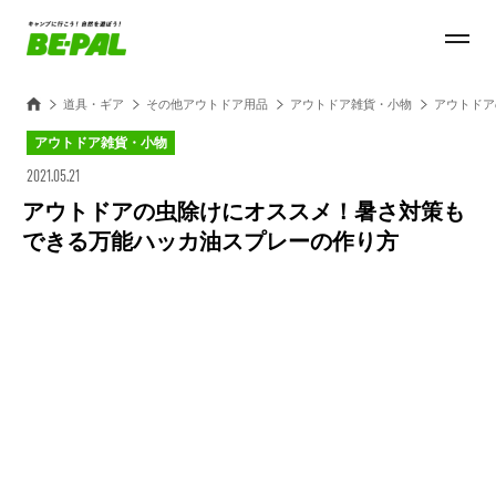
道具・ギア
その他アウトドア用品
アウトドア雑貨・小物
アウトドア
アウトドア雑貨・小物
2021.05.21
アウトドアの虫除けにオススメ！暑さ対策も
できる万能ハッカ油スプレーの作り方
Loaded
:
27.15%
/
Unmute