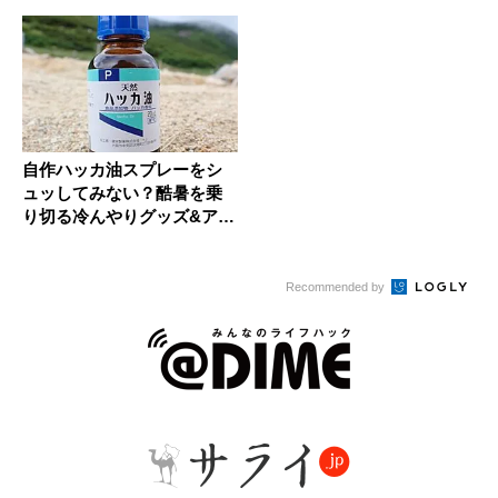
自作ハッカ油スプレーをシ
ュッしてみない？酷暑を乗
り切る冷んやりグッズ&アイ
デア5...
Recommended by