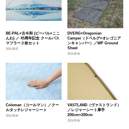
BE-PAL×古今和 (ビーパル×ここ
DVERG×Oregonian
んわ) ／ 45周年記念 クールパス
Camper（ドベルグ×オレゴニア
マフラー２枚セット
ンキャンパー）／WP Ground
Sheet
2026.08.07
2026.08.06
Coleman（コールマン）／クー
VASTLAND（ヴァストランド）
ルタッチレジャーシート
／レジャーシート厚手
200cm×200cm
2026.08.06
2026.08.06