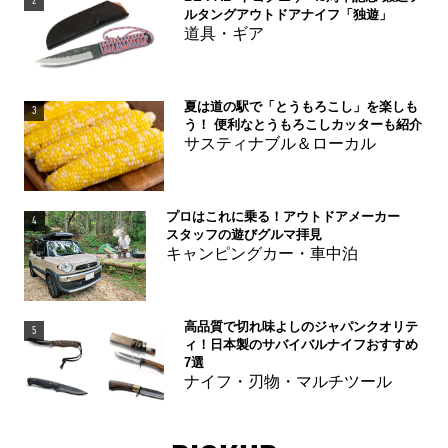
2
ルタングアウトドアナイフ「独遊」
道具・ギア
夏は道の駅で「とうもろこし」を楽しも
3
う！ 便利なとうもろこしカッターも紹介
サスティナブル＆ローカル
プロはこれに乗る！アウトドアメーカー
4
スタッフの遊びグルマ拝見
キャンピングカー・車中泊
高品質で切れ味よしのジャパンクオリテ
5
ィ！日本製のサバイバルナイフおすすめ
7選
ナイフ・刃物・マルチツール