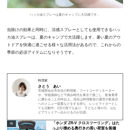
ハッカ油スプレーは夏のキャンプに大活躍です。
虫除けの効果と同時に、涼感スプレーとしても使用できるハッ
カ油スプレーは、夏のキャンプで大活躍します。暑い夏のアウ
トドアを快適に過ごせる様々な活用法があるので、これからの
季節の必須アイテムになりそうです。
料理家
さとう あい
宮城県仙台市在住の料理家。
フードコーディネーター
や、学校講師など下積み時代を東京で過ごし、飲食業界
に携わること20年以上。
現在は料理教室の運営や飲食店
へのメニュー提案などをする傍ら、レシピライターとし
ても活動中。2
児の母でもあり、子どもと海や川、山な
どアウトドアへ出かけるのが日課
。
「ホンダ ZR-V クロスツーリング」はた
PR
っぷり積める奥行きの長い荷室を装備