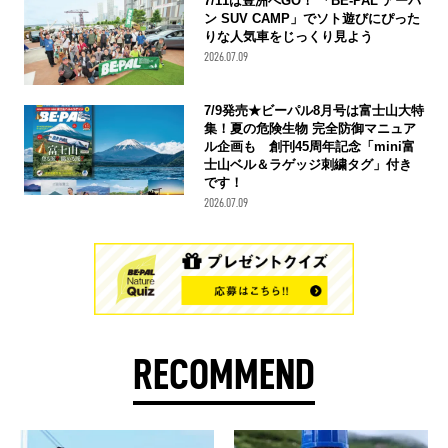
7/11は豊洲へGO！ 「BE-PAL アーバ
ン SUV CAMP」でソト遊びにぴった
りな人気車をじっくり見よう
2026.07.09
7/9発売★ビーパル8月号は富士山大特
集！夏の危険生物 完全防御マニュア
ル企画も 創刊45周年記念「mini富
士山ベル＆ラゲッジ刺繍タグ」付き
です！
2026.07.09
RECOMMEND