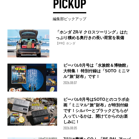
PICKUP
編集部ピックアップ
「ホンダ ZR-V クロスツーリング」はた
っぷり積める奥行きの長い荷室を装備
【PR】ホンダ
ビーパル9月号は「水族館＆博物館」
大特集！ 特別付録は「SOTO ミニマ
ル“旅”財布」です！
2026.08.07
ビーパル9月号はSOTOとのコラボ企
画「ミニマル“旅”財布」が特別付録
です！シルバーとブラックどちらが
入っているかは、開けてからのお楽
しみに！
2026.08.05