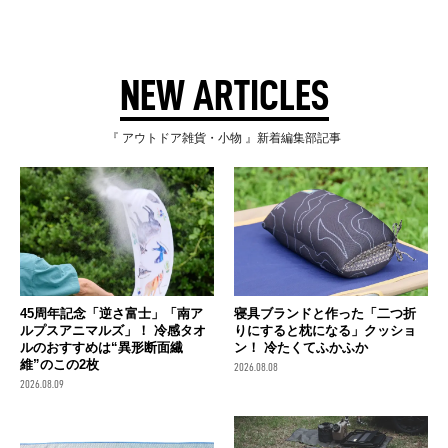
NEW ARTICLES
『 アウトドア雑貨・小物 』新着編集部記事
45周年記念「逆さ富士」「南ア
寝具ブランドと作った「二つ折
ルプスアニマルズ」！ 冷感タオ
りにすると枕になる」クッショ
ルのおすすめは“異形断面繊
ン！ 冷たくてふかふか
維”のこの2枚
2026.08.08
2026.08.09