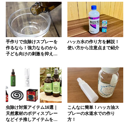
手作りで虫除けスプレーを
ハッカ水の作り方を解説！
作るなら！強力なものから
使い方から注意点まで紹介
子ども向けの刺激を抑えた
ものまで...
虫除け対策アイテム16選｜
こんなに簡単！ハッカ油ス
天然素材のボディスプレー
プレーの水道水での作り
などイチ推しアイテムを紹
方！
介！