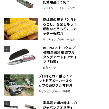
た愛用品って何？
ランタン・ライト・ランプ
夏は道の駅で「とうも
2
ろこし」を楽しもう！
便利なとうもろこしカ
ッターも紹介
サスティナブル＆ローカル
BE-PAL×トヨクニ ／
3
45周年記念 鍛造フル
タングアウトドアナイ
フ「独遊」
道具・ギア
プロはこれに乗る！ア
4
ウトドアメーカースタ
ッフの遊びグルマ拝見
キャンピングカー・車中泊
高品質で切れ味よしの
5
ジャパンクオリティ！