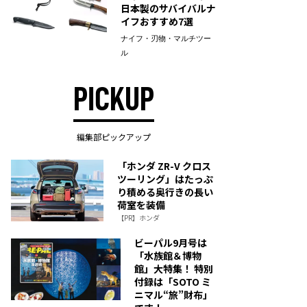
日本製のサバイバルナ
イフおすすめ7選
ナイフ・刃物・マルチツー
ル
PICKUP
編集部ピックアップ
「ホンダ ZR-V クロス
ツーリング」はたっぷ
り積める奥行きの長い
荷室を装備
【PR】ホンダ
ビーパル9月号は
「水族館＆博物
館」大特集！ 特別
付録は「SOTO ミ
ニマル“旅”財布」