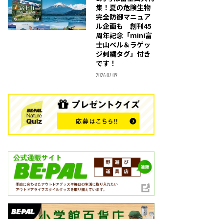
集！夏の危険生物
完全防御マニュア
ル企画も 創刊45
周年記念「mini富
士山ベル＆ラゲッ
ジ刺繍タグ」付き
です！
2026.07.09