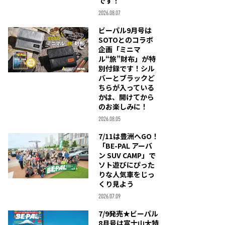
です！
2026.08.07
ビーパル9月号は
SOTOとのコラボ
企画「ミニマ
ル“旅”財布」が特
別付録です！シル
バーとブラックど
ちらが入っている
かは、開けてから
のお楽しみに！
2026.08.05
7/11は豊洲へGO！
「BE-PAL アーバ
ン SUV CAMP」で
ソト遊びにぴった
りな人気車をじっ
くり見よう
2026.07.09
7/9発売★ビーパル
8月号は富士山大特