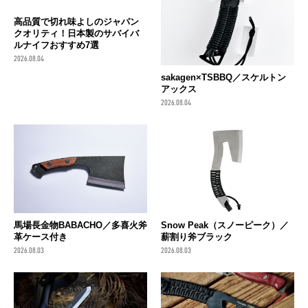
高品質で切れ味よしのジャパン
クオリティ！日本製のサバイバ
ルナイフおすすめ7選
2026.08.04
sakagen×TSBBQ／スケルトン
アックス
2026.08.04
馬場長金物BABACHO／多喜火斧
Snow Peak（スノーピーク）／
革ケース付き
薪割り斧ブラック
2026.08.03
2026.08.03