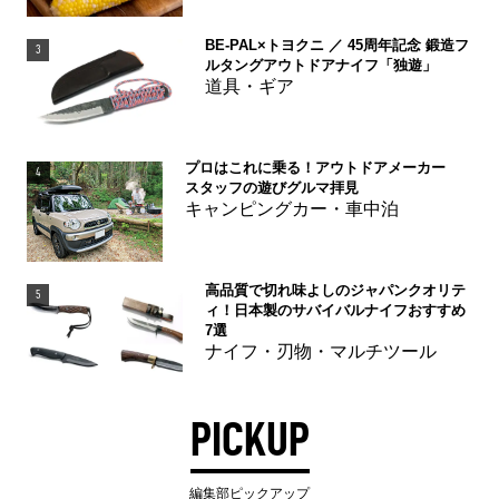
BE-PAL×トヨクニ ／ 45周年記念 鍛造フ
3
ルタングアウトドアナイフ「独遊」
道具・ギア
プロはこれに乗る！アウトドアメーカー
4
スタッフの遊びグルマ拝見
キャンピングカー・車中泊
高品質で切れ味よしのジャパンクオリテ
5
ィ！日本製のサバイバルナイフおすすめ
7選
ナイフ・刃物・マルチツール
PICKUP
編集部ピックアップ