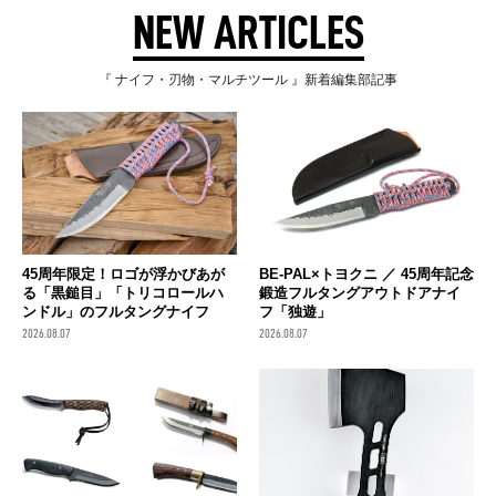
NEW ARTICLES
『 ナイフ・刃物・マルチツール 』新着編集部記事
45周年限定！ロゴが浮かびあが
BE-PAL×トヨクニ ／ 45周年記念
る「黒鎚目」「トリコロールハ
鍛造フルタングアウトドアナイ
ンドル」のフルタングナイフ
フ「独遊」
2026.08.07
2026.08.07