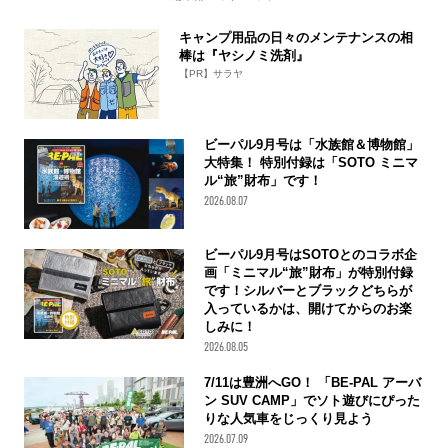
キャンプ用品の日々のメンテナンスの相
棒は『ヤシノミ洗剤』
【PR】サラヤ
ビーパル9月号は「水族館＆博物館」
大特集！ 特別付録は「SOTO ミニマ
ル“旅”財布」です！
2026.08.07
ビーパル9月号はSOTOとのコラボ企
画「ミニマル“旅”財布」が特別付録
です！シルバーとブラックどちらが
入っているかは、開けてからのお楽
しみに！
2026.08.05
7/11は豊洲へGO！ 「BE-PAL アーバ
ン SUV CAMP」でソト遊びにぴった
りな人気車をじっくり見よう
2026.07.09