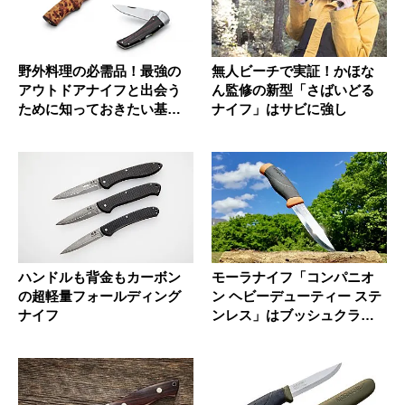
野外料理の必需品！最強の
無人ビーチで実証！かほな
アウトドアナイフと出会う
ん監修の新型「さばいどる
ために知っておきたい基礎
ナイフ」はサビに強し
知識
ハンドルも背金もカーボン
モーラナイフ「コンパニオ
の超軽量フォールディング
ン ヘビーデューティー ステ
ナイフ
ンレス」はブッシュクラフ
ト入...