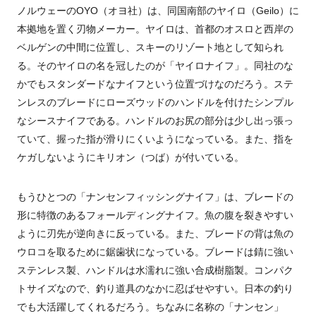
ノルウェーのOYO（オヨ社）は、同国南部のヤイロ（Geilo）に
本拠地を置く刃物メーカー。ヤイロは、首都のオスロと西岸の
ベルゲンの中間に位置し、スキーのリゾート地として知られ
る。そのヤイロの名を冠したのが「ヤイロナイフ」。同社のな
かでもスタンダードなナイフという位置づけなのだろう。ステ
ンレスのブレードにローズウッドのハンドルを付けたシンプル
なシースナイフである。ハンドルのお尻の部分は少し出っ張っ
ていて、握った指が滑りにくいようになっている。また、指を
ケガしないようにキリオン（つば）が付いている。
もうひとつの「ナンセンフィッシングナイフ」は、ブレードの
形に特徴のあるフォールディングナイフ。魚の腹を裂きやすい
ように刃先が逆向きに反っている。また、ブレードの背は魚の
ウロコを取るために鋸歯状になっている。ブレードは錆に強い
ステンレス製、ハンドルは水濡れに強い合成樹脂製。コンパク
トサイズなので、釣り道具のなかに忍ばせやすい。日本の釣り
でも大活躍してくれるだろう。ちなみに名称の「ナンセン」