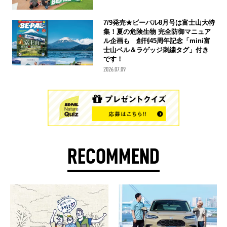
7/9発売★ビーパル8月号は富士山大特
集！夏の危険生物 完全防御マニュア
ル企画も 創刊45周年記念「mini富
士山ベル＆ラゲッジ刺繍タグ」付き
です！
2026.07.09
RECOMMEND