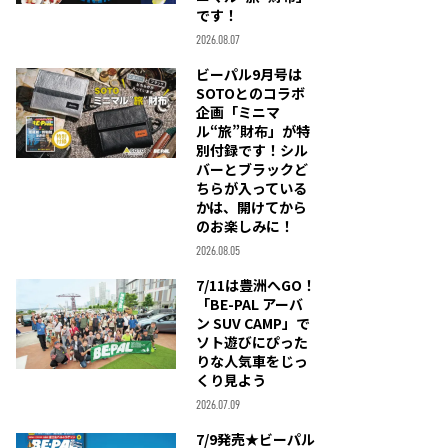
です！
2026.08.07
ビーパル9月号は
SOTOとのコラボ
企画「ミニマ
ル“旅”財布」が特
別付録です！シル
バーとブラックど
ちらが入っている
かは、開けてから
のお楽しみに！
2026.08.05
7/11は豊洲へGO！
「BE-PAL アーバ
ン SUV CAMP」で
ソト遊びにぴった
りな人気車をじっ
くり見よう
2026.07.09
7/9発売★ビーパル