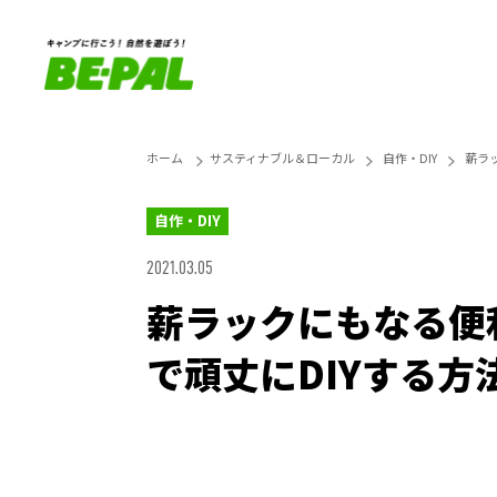
ホーム
サスティナブル＆ローカル
自作・DIY
薪ラ
自作・DIY
2021.03.05
薪ラックにもなる便
で頑丈にDIYする方
Loaded
:
42.41%
Unmute