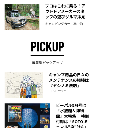
プロはこれに乗る！ア
5
ウトドアメーカースタ
ッフの遊びグルマ拝見
キャンピングカー・車中泊
PICKUP
編集部ピックアップ
キャンプ用品の日々の
メンテナンスの相棒は
『ヤシノミ洗剤』
【PR】サラヤ
ビーパル9月号は
「水族館＆博物
館」大特集！ 特別
付録は「SOTO ミ
ニマル“旅”財布」