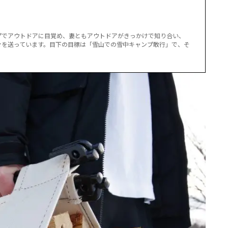
プでアウトドアに目覚め、妻ともアウトドアがきっかけで知り合い、
々を送っています。目下の目標は「雪山での雪中キャンプ敢行」で、そ