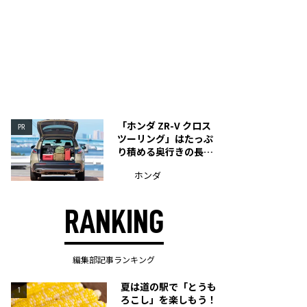
「ホンダ ZR-V クロス
PR
ツーリング」はたっぷ
り積める奥行きの長い
荷室を装備
ホンダ
RANKING
編集部記事ランキング
夏は道の駅で「とうも
1
ろこし」を楽しもう！