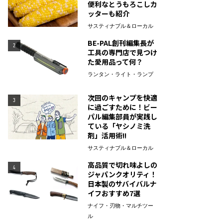
便利なとうもろこしカ
ッターも紹介
サスティナブル＆ローカル
BE-PAL創刊編集長が
2
工具の専門店で見つけ
た愛用品って何？
ランタン・ライト・ランプ
次回のキャンプを快適
3
に過ごすために！ビー
パル編集部員が実践し
ている「ヤシノミ洗
剤」活用術!!
サスティナブル＆ローカル
高品質で切れ味よしの
4
ジャパンクオリティ！
日本製のサバイバルナ
イフおすすめ7選
ナイフ・刃物・マルチツー
ル