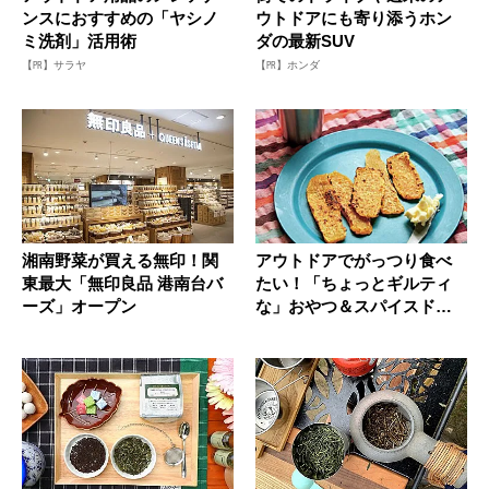
ンスにおすすめの「ヤシノ
ウトドアにも寄り添うホン
ミ洗剤」活用術
ダの最新SUV
【PR】サラヤ
【PR】ホンダ
湘南野菜が買える無印！関
アウトドアでがっつり食べ
東最大「無印良品 港南台バ
たい！「ちょっとギルティ
ーズ」オープン
な」おやつ＆スパイスドリ
ンク８選