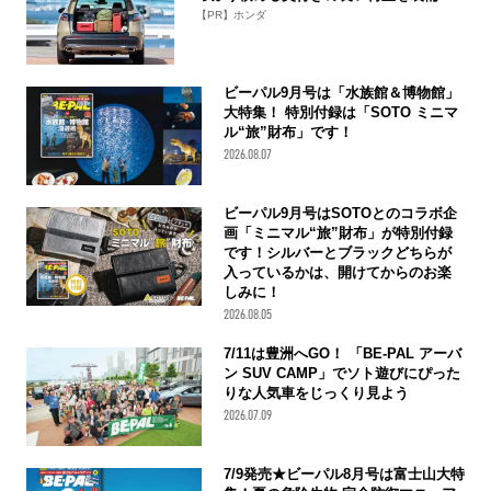
【PR】ホンダ
ビーパル9月号は「水族館＆博物館」
大特集！ 特別付録は「SOTO ミニマ
ル“旅”財布」です！
2026.08.07
ビーパル9月号はSOTOとのコラボ企
画「ミニマル“旅”財布」が特別付録
です！シルバーとブラックどちらが
入っているかは、開けてからのお楽
しみに！
2026.08.05
7/11は豊洲へGO！ 「BE-PAL アーバ
ン SUV CAMP」でソト遊びにぴった
りな人気車をじっくり見よう
2026.07.09
7/9発売★ビーパル8月号は富士山大特