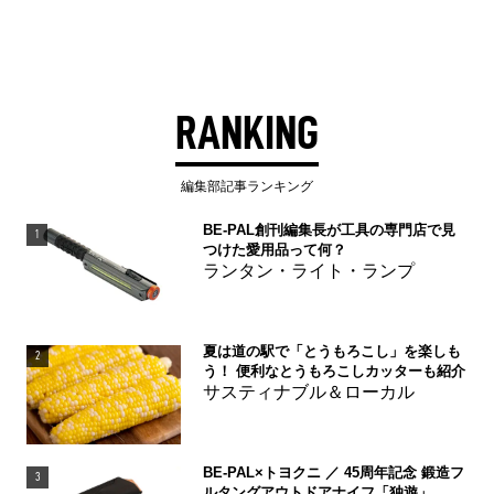
RANKING
編集部記事ランキング
BE-PAL創刊編集長が工具の専門店で見
1
つけた愛用品って何？
ランタン・ライト・ランプ
夏は道の駅で「とうもろこし」を楽しも
2
う！ 便利なとうもろこしカッターも紹介
サスティナブル＆ローカル
BE-PAL×トヨクニ ／ 45周年記念 鍛造フ
3
ルタングアウトドアナイフ「独遊」