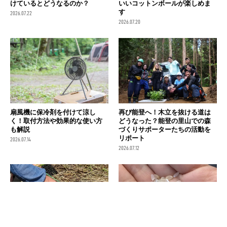
けているとどうなるのか？
いいコットンボールが楽しめま
す
2026.07.22
2026.07.20
扇風機に保冷剤を付けて涼し
再び能登へ！木立を抜ける道は
く！取付方法や効果的な使い方
どうなった？能登の里山での森
も解説
づくりサポーターたちの活動を
リポート
2026.07.14
2026.07.12