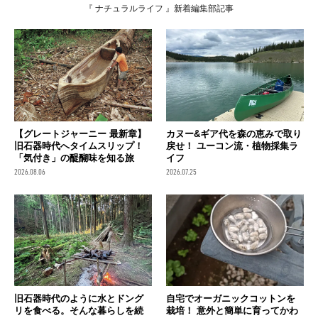
『 ナチュラルライフ 』新着編集部記事
【グレートジャーニー 最新章】
カヌー&ギア代を森の恵みで取り
旧石器時代へタイムスリップ！
戻せ！ ユーコン流・植物採集ラ
「気付き」の醍醐味を知る旅
イフ
2026.08.06
2026.07.25
旧石器時代のように水とドング
自宅でオーガニックコットンを
リを食べる。そんな暮らしを続
栽培！ 意外と簡単に育ってかわ