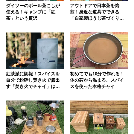
ダイソーのボール茶こしが
アウトドアで日本茶を焙
使える！キャンプに「紅
煎！身近な道具でできる
茶」という贅沢
「自家製ほうじ茶づくり」
のすすめ
紅茶派に朗報！スパイスを
初めてでも10分で作れる！
自分で粉砕し焚き火で煮出
体の芯から温まる、スパイ
す「焚き火でチャイ」はい
スを使った本格チャイ
かが？