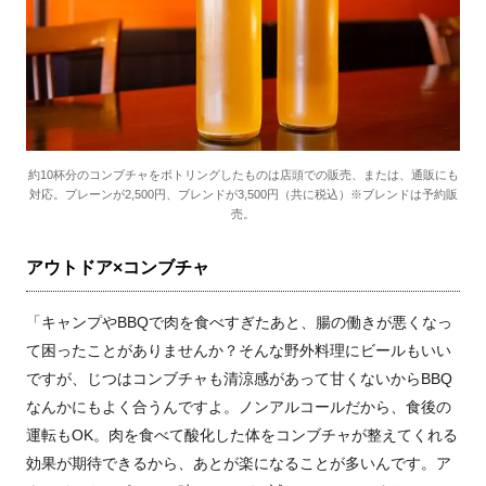
約10杯分のコンブチャをボトリングしたものは店頭での販売、または、通販にも
対応。プレーンが2,500円、ブレンドが3,500円（共に税込）※ブレンドは予約販
売。
アウトドア×コンブチャ
「キャンプやBBQで肉を食べすぎたあと、腸の働きが悪くなっ
て困ったことがありませんか？そんな野外料理にビールもいい
ですが、じつはコンブチャも清涼感があって甘くないからBBQ
なんかにもよく合うんですよ。ノンアルコールだから、食後の
運転もOK。肉を食べて酸化した体をコンブチャが整えてくれる
効果が期待できるから、あとが楽になることが多いんです。ア