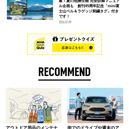
集！夏の危険生物 完全防御マニュア
ル企画も 創刊45周年記念「mini富
士山ベル＆ラゲッジ刺繍タグ」付き
です！
2026.07.09
RECOMMEND
アウトドア用品のメンテナ
街でのドライブや週末のア