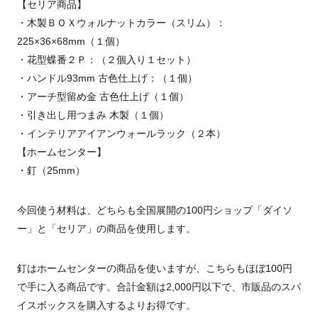
【セリア商品】
・木製ＢＯＸウォルナットカラー（スリム）：
225×36×68mm（１個）
・花型蝶番２Ｐ：（２個入り１セット）
・ハンドル93mm 古色仕上げ：（１個）
・アーチ型留め金 古色仕上げ（１個）
・引き出し用つまみ 木製（１個）
・インテリアアイアンウォールラック（２本）
【ホームセンター】
・釘（25mm）
今回使う材料は、どちらも全国展開の100円ショップ「ダイソ
ー」と「セリア」の商品を使用します。
釘はホームセンターの商品を使いますが、こちらもほぼ100円
で手に入る商品です。合計金額は2,000円以下で、市販品のスパ
イスボックスを購入するよりお得です。