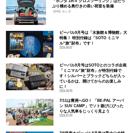
「ホンダ ZR-V クロスツーリング」はたっ
ぷり積める奥行きの長い荷室を装備
【PR】ホンダ
ビーパル9月号は「水族館＆博物館」大
特集！ 特別付録は「SOTO ミニマ
ル“旅”財布」です！
2026.08.07
ビーパル9月号はSOTOとのコラボ企画
「ミニマル“旅”財布」が特別付録で
す！シルバーとブラックどちらが入っ
ているかは、開けてからのお楽しみ
に！
2026.08.05
7/11は豊洲へGO！ 「BE-PAL アーバ
ン SUV CAMP」でソト遊びにぴった
りな人気車をじっくり見よう
2026.07.09