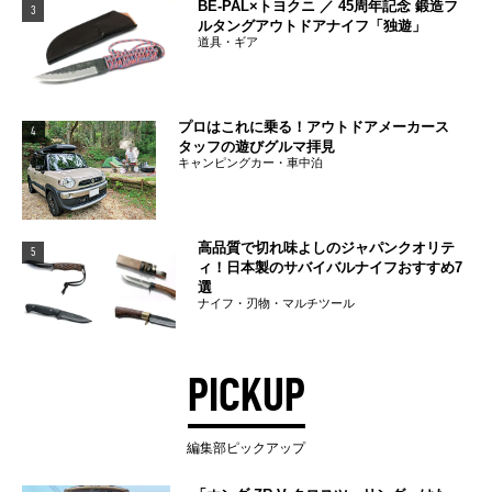
BE-PAL×トヨクニ ／ 45周年記念 鍛造フ
3
ルタングアウトドアナイフ「独遊」
道具・ギア
プロはこれに乗る！アウトドアメーカース
4
タッフの遊びグルマ拝見
キャンピングカー・車中泊
高品質で切れ味よしのジャパンクオリテ
5
ィ！日本製のサバイバルナイフおすすめ7
選
ナイフ・刃物・マルチツール
PICKUP
編集部ピックアップ