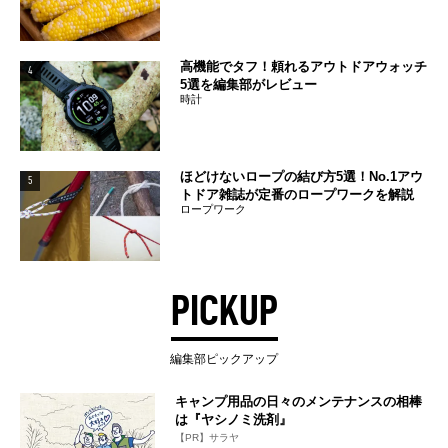
高機能でタフ！頼れるアウトドアウォッチ
4
5選を編集部がレビュー
時計
ほどけないロープの結び方5選！No.1アウ
5
トドア雑誌が定番のロープワークを解説
ロープワーク
PICKUP
編集部ピックアップ
キャンプ用品の日々のメンテナンスの相棒
は『ヤシノミ洗剤』
【PR】サラヤ