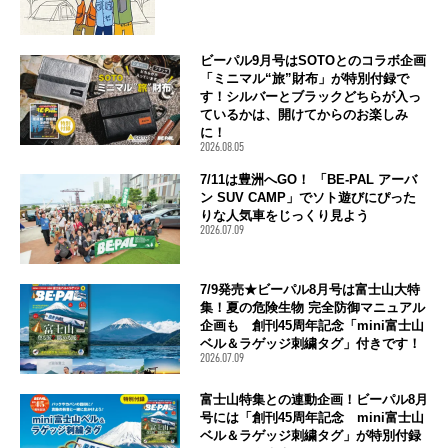
ビーパル9月号はSOTOとのコラボ企画
「ミニマル“旅”財布」が特別付録で
す！シルバーとブラックどちらが入っ
ているかは、開けてからのお楽しみ
に！
2026.08.05
7/11は豊洲へGO！ 「BE-PAL アーバ
ン SUV CAMP」でソト遊びにぴった
りな人気車をじっくり見よう
2026.07.09
7/9発売★ビーパル8月号は富士山大特
集！夏の危険生物 完全防御マニュアル
企画も 創刊45周年記念「mini富士山
ベル＆ラゲッジ刺繍タグ」付きです！
2026.07.09
富士山特集との連動企画！ビーパル8月
号には「創刊45周年記念 mini富士山
ベル＆ラゲッジ刺繍タグ」が特別付録