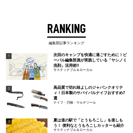
RANKING
編集部記事ランキング
次回のキャンプを快適に過ごすために！ビ
1
ーパル編集部員が実践している「ヤシノミ
洗剤」活用術!!
サスティナブル＆ローカル
高品質で切れ味よしのジャパンクオリテ
2
ィ！日本製のサバイバルナイフおすすめ7
選
ナイフ・刃物・マルチツール
夏は道の駅で「とうもろこし」を楽しも
3
う！ 便利なとうもろこしカッターも紹介
サスティナブル＆ローカル