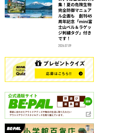
集！夏の危険生物
完全防御マニュア
ル企画も 創刊45
周年記念「mini富
士山ベル＆ラゲッ
ジ刺繍タグ」付き
です！
2026.07.09