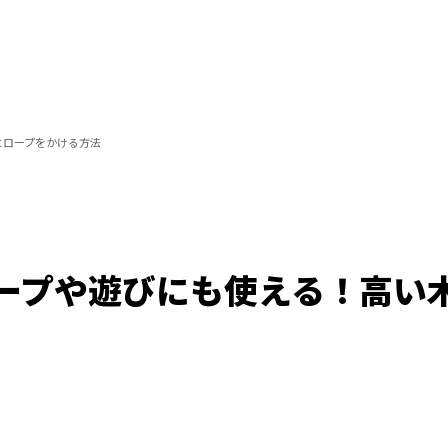
にロープをかける方法
ープや遊びにも使える！高い
Loaded
:
100.00%
/