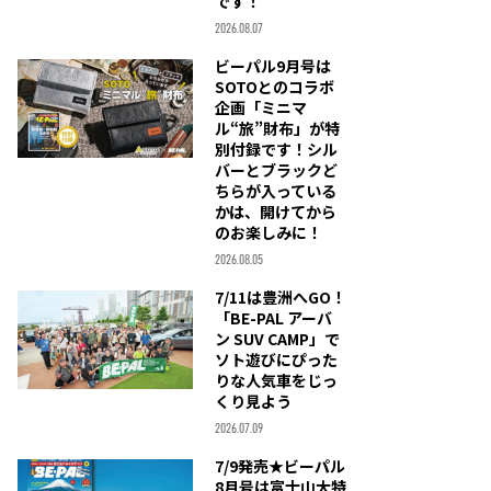
です！
2026.08.07
ビーパル9月号は
SOTOとのコラボ
企画「ミニマ
ル“旅”財布」が特
別付録です！シル
バーとブラックど
ちらが入っている
かは、開けてから
のお楽しみに！
2026.08.05
7/11は豊洲へGO！
「BE-PAL アーバ
ン SUV CAMP」で
ソト遊びにぴった
りな人気車をじっ
くり見よう
2026.07.09
7/9発売★ビーパル
8月号は富士山大特