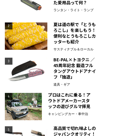
た愛用品って何？
ランタン・ライト・ランプ
夏は道の駅で「とうも
2
ろこし」を楽しもう！
便利なとうもろこしカ
ッターも紹介
サスティナブル＆ローカル
BE-PAL×トヨクニ ／
3
45周年記念 鍛造フル
タングアウトドアナイ
フ「独遊」
道具・ギア
プロはこれに乗る！ア
4
ウトドアメーカースタ
ッフの遊びグルマ拝見
キャンピングカー・車中泊
高品質で切れ味よしの
5
ジャパンクオリティ！