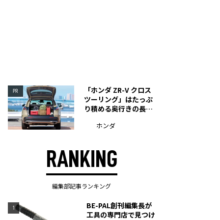
「ホンダ ZR-V クロス
PR
ツーリング」はたっぷ
り積める奥行きの長い
荷室を装備
ホンダ
RANKING
編集部記事ランキング
BE-PAL創刊編集長が
1
工具の専門店で見つけ