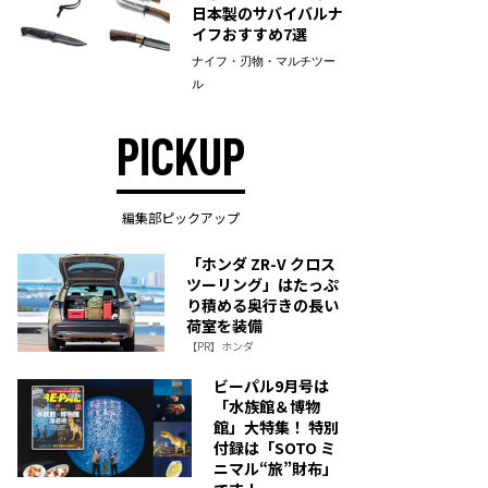
日本製のサバイバルナ
イフおすすめ7選
ナイフ・刃物・マルチツー
ル
PICKUP
編集部ピックアップ
「ホンダ ZR-V クロス
ツーリング」はたっぷ
り積める奥行きの長い
荷室を装備
【PR】ホンダ
ビーパル9月号は
「水族館＆博物
館」大特集！ 特別
付録は「SOTO ミ
ニマル“旅”財布」