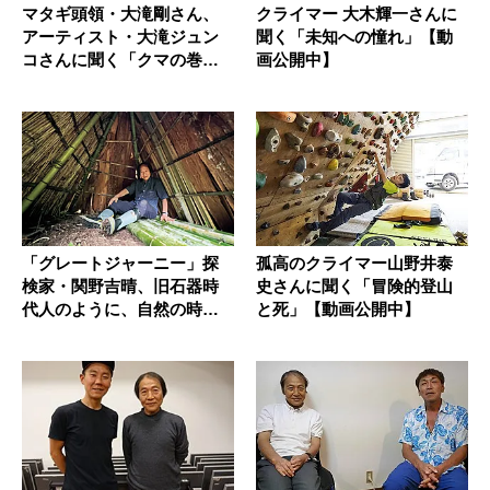
マタギ頭領・大滝剛さん、
クライマー 大木輝一さんに
アーティスト・大滝ジュン
聞く「未知への憧れ」【動
コさんに聞く「クマの巻き
画公開中】
狩りの魅...
「グレートジャーニー」探
孤高のクライマー山野井泰
検家・関野吉晴、旧石器時
史さんに聞く「冒険的登山
代人のように、自然の時間
と死」【動画公開中】
に合わせ...