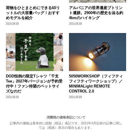
荷物をひとまとめにできる60リ
アルバニアの世界遺産ブトリン
ットルの大容量バッグ！おすす
ト遺跡。2900年の歴史を辿る約
めモデルを紹介
4kmのハイキング
2026.08.08
2026.08.08
DOD恒例の限定Tシャツ「干支
5050WORKSHOP（フィフティ
Tee」2027年バージョンが予約受
フィフティワークショップ）／
付中！ファン待望のペットサイ
MINIMALight REMOTE
ズなのだ
CONTROL 2.0
2026.08.08
2026.08.08
消費税の価格表記について
記事内の価格は基本的に総額（税込）表記です。2021年3月以前の記事に関し
ては（税抜）表示の場合もあります。