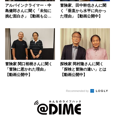
アルパインクライマー・中
冒険家、田中幹也さんに聞
島健郎さんに聞く「未知に
く「垂直から水平に向かっ
挑む面白さ」【動画も公開
た理由」【動画公開中】
中】
冒険家 関口裕樹さんに聞く
探検家 岡村隆さんに聞く
「冒険に惹かれた理由」
「探検と冒険の違い」とは
【動画公開中】
【動画公開中】
Recommended by