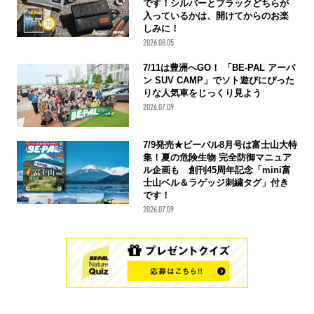
です！シルバーとブラックどちらが
入っているかは、開けてからのお楽
しみに！
2026.08.05
7/11は豊洲へGO！ 「BE-PAL アーバ
ン SUV CAMP」でソト遊びにぴった
りな人気車をじっくり見よう
2026.07.09
7/9発売★ビーパル8月号は富士山大特
集！夏の危険生物 完全防御マニュア
ル企画も 創刊45周年記念「mini富
士山ベル＆ラゲッジ刺繍タグ」付き
です！
2026.07.09