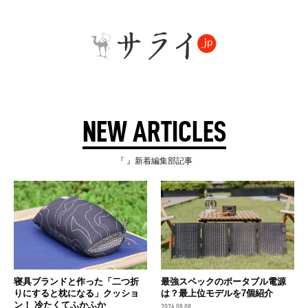
NEW ARTICLES
『 』新着編集部記事
寝具ブランドと作った「二つ折
最強スペックのポータブル電源
りにすると枕になる」クッショ
は？最上位モデルを7個紹介
ン！ 冷たくてふかふか
2026.08.08