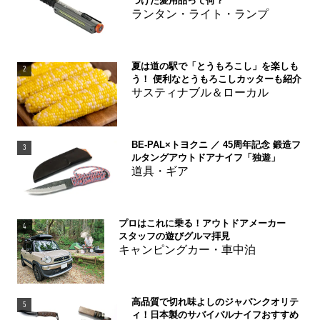
つけた愛用品って何？
ランタン・ライト・ランプ
夏は道の駅で「とうもろこし」を楽しも
2
う！ 便利なとうもろこしカッターも紹介
サスティナブル＆ローカル
BE-PAL×トヨクニ ／ 45周年記念 鍛造フ
3
ルタングアウトドアナイフ「独遊」
道具・ギア
プロはこれに乗る！アウトドアメーカー
4
スタッフの遊びグルマ拝見
キャンピングカー・車中泊
高品質で切れ味よしのジャパンクオリテ
5
ィ！日本製のサバイバルナイフおすすめ