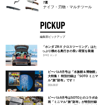
7選
ナイフ・刃物・マルチツール
PICKUP
編集部ピックアップ
「ホンダ ZR-V クロスツーリング」はた
っぷり積める奥行きの長い荷室を装備
【PR】ホンダ
ビーパル9月号は「水族館＆博物館」
大特集！ 特別付録は「SOTO ミニマ
ル“旅”財布」です！
2026.08.07
ビーパル9月号はSOTOとのコラボ企
画「ミニマル“旅”財布」が特別付録