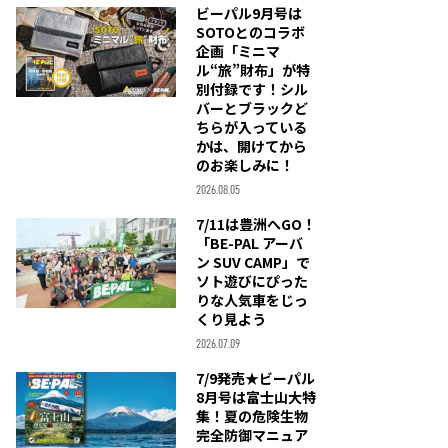
ビーパル9月号は
SOTOとのコラボ
企画「ミニマ
ル“旅”財布」が特
別付録です！シル
バーとブラックど
ちらが入っている
かは、開けてから
のお楽しみに！
2026.08.05
7/11は豊洲へGO！
「BE-PAL アーバ
ン SUV CAMP」で
ソト遊びにぴった
りな人気車をじっ
くり見よう
2026.07.09
7/9発売★ビーパル
8月号は富士山大特
集！夏の危険生物
完全防御マニュア