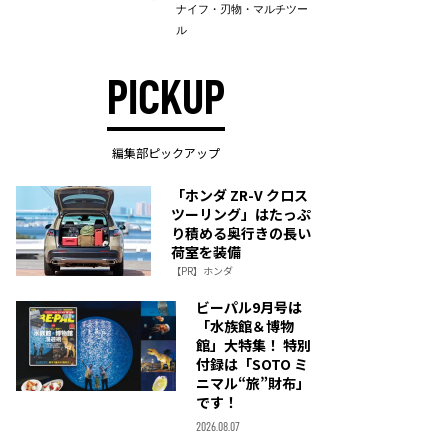
ナイフ・刃物・マルチツー
ル
PICKUP
編集部ピックアップ
「ホンダ ZR-V クロス
ツーリング」はたっぷ
り積める奥行きの長い
荷室を装備
【PR】ホンダ
ビーパル9月号は
「水族館＆博物
館」大特集！ 特別
付録は「SOTO ミ
ニマル“旅”財布」
です！
2026.08.07