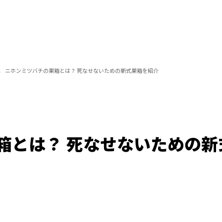
ニホンミツバチの巣箱とは？ 死なせないための新式巣箱を紹介
箱とは？ 死なせないための新
Loaded
:
100.00%
/