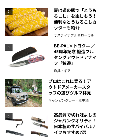
夏は道の駅で「とうも
2
ろこし」を楽しもう！
便利なとうもろこしカ
ッターも紹介
サスティナブル＆ローカル
BE-PAL×トヨクニ ／
3
45周年記念 鍛造フル
タングアウトドアナイ
フ「独遊」
道具・ギア
プロはこれに乗る！ア
4
ウトドアメーカースタ
ッフの遊びグルマ拝見
キャンピングカー・車中泊
高品質で切れ味よしの
5
ジャパンクオリティ！
日本製のサバイバルナ
イフおすすめ7選