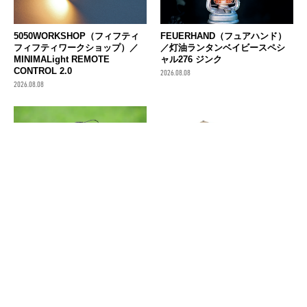
FEUERHAND（フュアハンド）
5050WORKSHOP（フィフティ
／灯油ランタンベイビースペシ
フィフティワークショップ）／
ャル276 ジンク
MINIMALight REMOTE
CONTROL 2.0
2026.08.08
2026.08.08
コラボ系ナルゲンボトルの傑
LOGOS（ロゴス）のコットは組
作！ 45周年記念「雪山と清流」
み立て簡単・軽量・コンパクト
の1L水筒。フィルターもどうぞ
収納でコスパ最強！
2026.08.08
2026.08.08
消費税の価格表記について
記事内の価格は基本的に総額（税込）表記です。2021年3月以前の記事に関し