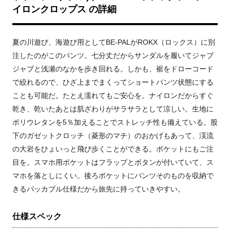
イロンクロップス の詳細
夏の川遊び、海遊び用としてBE-PALがROKX（ロックス）に別
注したのがこのパンツ。七分丈だからサンダルを履いてジャブ
ジャブと浅瀬のなかを歩き回れる。しかも、裾をドローコード
で絞れるので、ひざ上までまくってショートパンツ状態にする
ことも可能だ。たとえ濡れてもご安心を。ナイロンだからすぐ
乾き、乾いたあとは肌ざわりがサラサラとして涼しい。生地に
ポリウレタンを5％加えることでストレッチ性も備えている。股
下のガゼットクロッチ（菱形のマチ）のおかげもあって、渓流
の大岩をひょいっと飛び歩くことができる。ポケットにもご注
目を。スマホ用ポケットはフラップとボタンが付いていて、ス
マホを落としにくい。後ろポケットにパンツそのものを収納で
きるパッカブル仕様だから旅先に持っていきやすい。
仕様スペック