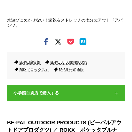
ナイ
水遊びに欠かせない！速乾＆ストレッチの七分丈アウトドアパ
ンツ。
BE-PAL編集部
BE-PAL OUTDOOR PRODUCTS
ROKX（ロックス）
BE-PAL公式通販
小学館百貨店で購入する
BE-PAL OUTDOOR PRODUCTS (ビーパルアウ
トドアプロダクツ) ／ ROKX ポケッタブルナ