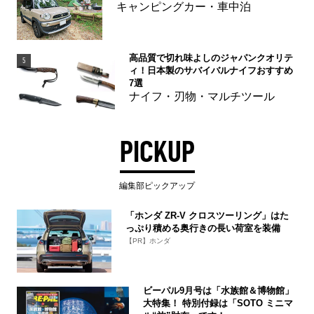
キャンピングカー・車中泊
高品質で切れ味よしのジャパンクオリテ
5
ィ！日本製のサバイバルナイフおすすめ
7選
ナイフ・刃物・マルチツール
PICKUP
編集部ピックアップ
「ホンダ ZR-V クロスツーリング」はた
っぷり積める奥行きの長い荷室を装備
【PR】ホンダ
ビーパル9月号は「水族館＆博物館」
大特集！ 特別付録は「SOTO ミニマ