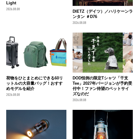
Light
2026.08.08
DIETZ（デイツ）／ハリケーンラ
ンタン ＃D76
2026.08.08
荷物をひとまとめにできる60リ
DOD恒例の限定Tシャツ「干支
ットルの大容量バッグ！おすす
Tee」2027年バージョンが予約受
めモデルを紹介
付中！ファン待望のペットサイ
ズなのだ
2026.08.08
2026.08.08