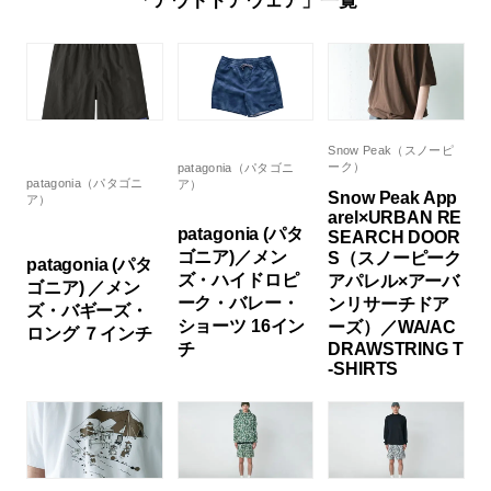
「アウトドアウェア」一覧
Snow Peak（スノーピ
ーク）
patagonia（パタゴニ
patagonia（パタゴニ
ア）
Snow Peak App
ア）
arel×URBAN RE
patagonia (パタ
SEARCH DOOR
ゴニア)／メン
S（スノーピーク
patagonia (パタ
ズ・ハイドロピ
アパレル×アーバ
ゴニア) ／メン
ーク・バレー・
ンリサーチドア
ズ・バギーズ・
ショーツ 16イン
ーズ）／WA/AC
ロング ７インチ
チ
DRAWSTRING T
-SHIRTS