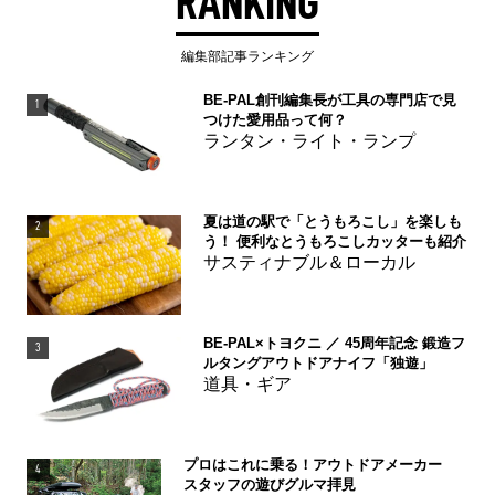
RANKING
編集部記事ランキング
BE-PAL創刊編集長が工具の専門店で見
1
つけた愛用品って何？
ランタン・ライト・ランプ
夏は道の駅で「とうもろこし」を楽しも
2
う！ 便利なとうもろこしカッターも紹介
サスティナブル＆ローカル
BE-PAL×トヨクニ ／ 45周年記念 鍛造フ
3
ルタングアウトドアナイフ「独遊」
道具・ギア
プロはこれに乗る！アウトドアメーカー
4
スタッフの遊びグルマ拝見