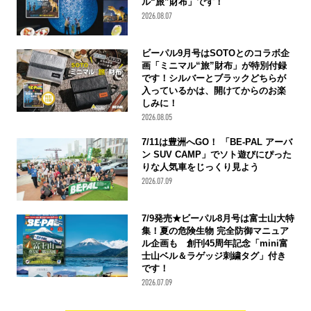
ル“旅”財布」です！
2026.08.07
ビーパル9月号はSOTOとのコラボ企
画「ミニマル“旅”財布」が特別付録
です！シルバーとブラックどちらが
入っているかは、開けてからのお楽
しみに！
2026.08.05
7/11は豊洲へGO！ 「BE-PAL アーバ
ン SUV CAMP」でソト遊びにぴった
りな人気車をじっくり見よう
2026.07.09
7/9発売★ビーパル8月号は富士山大特
集！夏の危険生物 完全防御マニュア
ル企画も 創刊45周年記念「mini富
士山ベル＆ラゲッジ刺繍タグ」付き
です！
2026.07.09